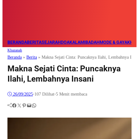
BERANDA
BERITA
SEJARAH
DOA
KALAM
IBADAH
MODE & GAYA
KHAZ
Khazanah
Beranda
»
Berita
»
Makna Sejati Cinta: Puncaknya Ilahi, Lembahnya Insan
Makna Sejati Cinta: Puncaknya
Ilahi, Lembahnya Insani
26/09/2025
•
107
Dilihat
•
5 Menit membaca
Facebook
Twitter
Pinterest
Mail
WhatsApp