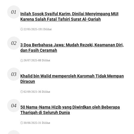
01
Inilah Sosok Syaiful Karim, Dinilai Menyimpang MUI
Karena Salah Fatal Tafsiri Surat Al-Qariah
22/05/2025
•
191 Dilihat
02
3 Doa Berbahasa Jawa: Mudah Rezeki, Keamanan Diri,
dan Fasih Ceramah
26/07/2025
•
88 Dilihat
03
Khalid bin Walid memperoleh Karomah Tidak Mempan
Diracun
02/09/2021
•
36 Dilihat
04
50 Nama-Nama Hizib yang Diwirdkan oleh Beberapa
Thariqah di Seluruh Dunia
30/06/2025
•
31 Dilihat