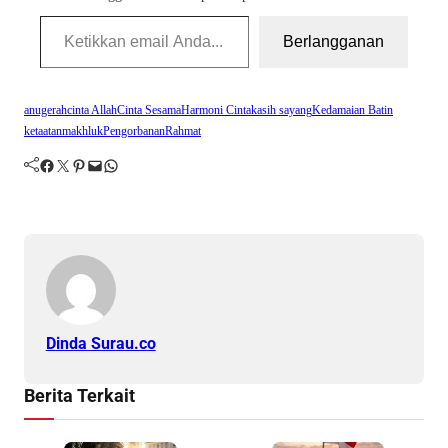
Ketikkan email Anda...
Berlangganan
anugerah
cinta Allah
Cinta Sesama
Harmoni Cinta
kasih sayang
Kedamaian Batin
ketaatan
makhluk
Pengorbanan
Rahmat
Facebook
Twitter
Pinterest
Mail
WhatsApp
Dinda Surau.co
Berita Terkait