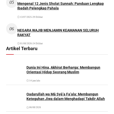
05
Mengenal 12 Jenis Sholat Sunnah: Panduan Lengkap
Ibadah Pelengkap Pahala
13/07/2025
•
29 Dilihat
06
NEGARA WAJIB MENJAMIN KEAMANAN SELURUH
RAKYAT
01/08/2026
•
24 Dilihat
Artikel Terbaru
Dunia Ini Hina, Akhirat Berharga: Membangun
Orientasi Hidup Seorang Muslim
14 jam lalu
Qadarullah wa Mā Syā’a Fa’ala: Membangun
Keteguhan Jiwa dalam Menghadapi Takdir Allah
06/08/2026