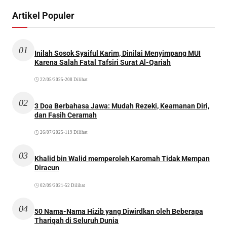
Artikel Populer
01
Inilah Sosok Syaiful Karim, Dinilai Menyimpang MUI
Karena Salah Fatal Tafsiri Surat Al-Qariah
22/05/2025
•
208 Dilihat
02
3 Doa Berbahasa Jawa: Mudah Rezeki, Keamanan Diri,
dan Fasih Ceramah
26/07/2025
•
119 Dilihat
03
Khalid bin Walid memperoleh Karomah Tidak Mempan
Diracun
02/09/2021
•
52 Dilihat
04
50 Nama-Nama Hizib yang Diwirdkan oleh Beberapa
Thariqah di Seluruh Dunia