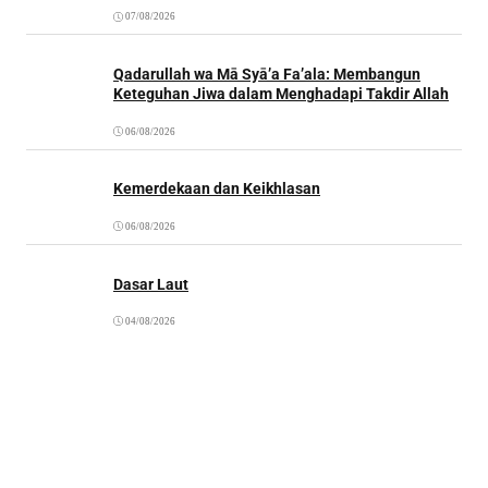
07/08/2026
Qadarullah wa Mā Syā’a Fa’ala: Membangun
Keteguhan Jiwa dalam Menghadapi Takdir Allah
06/08/2026
Kemerdekaan dan Keikhlasan
06/08/2026
Dasar Laut
04/08/2026