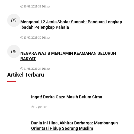
30/06/2025
•
36 Dilihat
05
Mengenal 12 Jenis Sholat Sunnah: Panduan Lengkap
Ibadah Pelengkap Pahala
13/07/2025
•
30 Dilihat
06
NEGARA WAJIB MENJAMIN KEAMANAN SELURUH
RAKYAT
01/08/2026
•
24 Dilihat
Artikel Terbaru
Ingat! Derita Gaza Masih Belum Sirna
17 jam lalu
Dunia Ini Hina, Akhirat Berharga: Membangun
Orientasi Hidup Seorang Muslim