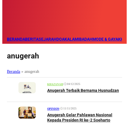
BERANDA
BERITA
SEJARAH
DOA
KALAM
IBADAH
MODE & GAYA
KHAZ
anugerah
Beranda
»
anugerah
•
04/12/2025
KHAZANAH
Anugerah Terbaik Bernama Husnudzan
•
11/11/2025
OPINION
Anugerah Gelar Pahlawan Nasional
Kepada Presiden RI ke-2 Soeharto