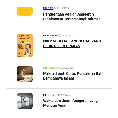
•
21/10/2025
IBADAH
Penderitaan Adalah Anugerah
Didalamnya Tersembunyi Rahmat
•
13/10/2025
KESEHATAN
NIKMAT SEHAT: ANUGERAH YANG
SERING TERLUPAKAN
•
26/09/2025
KHAZANAH
Makna Sejati Cinta: Puncaknya Ilahi,
Lembahnya Insani
•
10/07/2025
OPINION
Waktu dan Umur: Anugerah yang
Menguji Amal