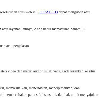
 keseluruhan situs web ini.
SURAU.CO
dapat mengubah atau
n atau layanan lainnya, Anda harus memastikan bahwa ID
uan atau penjelasan.
ateri video dan materi audio visual) yang Anda kirimkan ke situs
duksi, menyesuaikan, menerbitkan, menerjemahkan, dan
uk memberi hak kepada sub-lisensi ini, dan hak untuk mengajukan