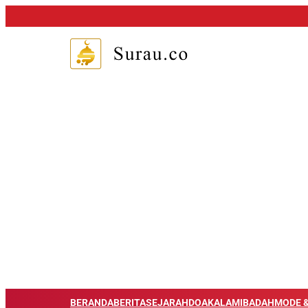
BERANDA
BERITA
SEJARAH
DOA
KALAM
IBADAH
MODE &