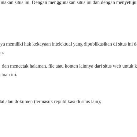
unakan situs ini. Dengan menggunakan situs ini dan dengan menyetuju
ya memiliki hak kekayaan intelektual yang dipublikasikan di situs ini
an.
dan mencetak halaman, file atau konten lainnya dari situs web untuk 
tuan ini.
al atau dokumen (termasuk republikasi di situs lain);