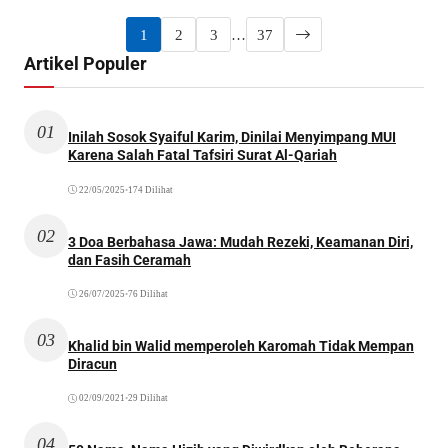
1
2
3
…
37
Artikel Populer
01
Inilah Sosok Syaiful Karim, Dinilai Menyimpang MUI
Karena Salah Fatal Tafsiri Surat Al-Qariah
22/05/2025
•
174 Dilihat
02
3 Doa Berbahasa Jawa: Mudah Rezeki, Keamanan Diri,
dan Fasih Ceramah
26/07/2025
•
76 Dilihat
03
Khalid bin Walid memperoleh Karomah Tidak Mempan
Diracun
02/09/2021
•
29 Dilihat
04