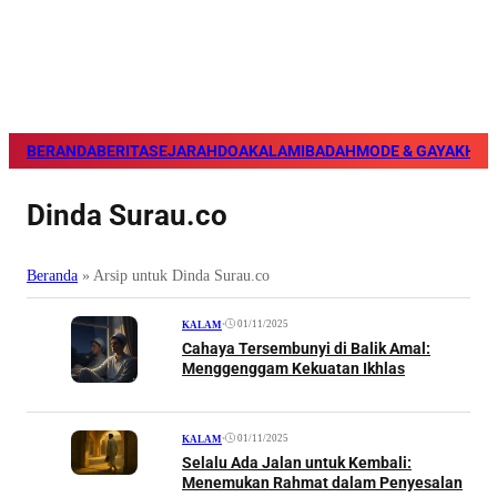
BERANDA
BERITA
SEJARAH
DOA
KALAM
IBADAH
MODE & GAYA
KHAZ
Dinda Surau.co
Beranda
»
Arsip untuk Dinda Surau.co
•
01/11/2025
KALAM
Cahaya Tersembunyi di Balik Amal:
Menggenggam Kekuatan Ikhlas
•
01/11/2025
KALAM
Selalu Ada Jalan untuk Kembali:
Menemukan Rahmat dalam Penyesalan