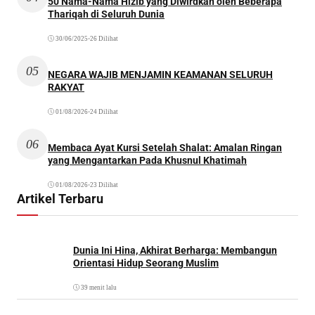
50 Nama-Nama Hizib yang Diwirdkan oleh Beberapa
Thariqah di Seluruh Dunia
30/06/2025
•
26 Dilihat
05
NEGARA WAJIB MENJAMIN KEAMANAN SELURUH
RAKYAT
01/08/2026
•
24 Dilihat
06
Membaca Ayat Kursi Setelah Shalat: Amalan Ringan
yang Mengantarkan Pada Khusnul Khatimah
01/08/2026
•
23 Dilihat
Artikel Terbaru
Dunia Ini Hina, Akhirat Berharga: Membangun
Orientasi Hidup Seorang Muslim
39 menit lalu