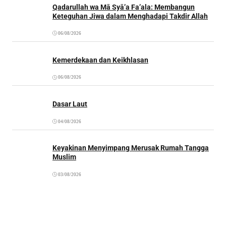
Qadarullah wa Mā Syā’a Fa’ala: Membangun
Keteguhan Jiwa dalam Menghadapi Takdir Allah
06/08/2026
Kemerdekaan dan Keikhlasan
06/08/2026
Dasar Laut
04/08/2026
Keyakinan Menyimpang Merusak Rumah Tangga
Muslim
03/08/2026