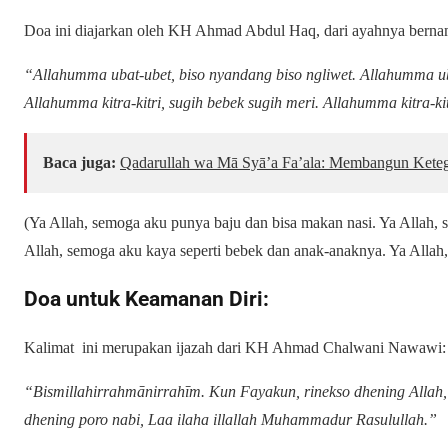
Doa ini diajarkan oleh KH Ahmad Abdul Haq, dari ayahnya bern
“Allahumma ubat-ubet, biso nyandang biso ngliwet. Allahumma u
Allahumma kitra-kitri, sugih bebek sugih meri. Allahumma kitra-kit
Baca juga:
Qadarullah wa Mā Syā’a Fa’ala: Membangun Keteg
(Ya Allah, semoga aku punya baju dan bisa makan nasi. Ya Allah
Allah, semoga aku kaya seperti bebek dan anak-anaknya. Ya Allah, 
Doa untuk Keamanan Diri:
Kalimat ini merupakan ijazah dari KH Ahmad Chalwani Nawawi:
“Bismillahirrahmānirrahīm. Kun Fayakun, rinekso dhening Allah,
dhening poro nabi, Laa ilaha illallah Muhammadur Rasulullah.”