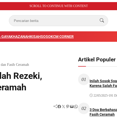
SCROLL TO CONTINUE WITH CONTENT
 GAYA
KHAZANAH
KISAH
SOSOK
CM CORNER
Artikel Populer
 dan Fasih Ceramah
ah Rezeki,
01
Inilah Sosok Sya
Ceramah
Karena Salah Fat
22/05/2025
•
191 Di
Facebook
Twitter
Pinterest
Mail
WhatsApp
02
3 Doa Berbahasa
Fasih Ceramah