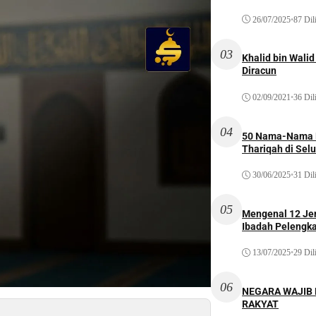
26/07/2025
•
87 Dil
03
Khalid bin Wal
Diracun
02/09/2021
•
36 Dil
04
50 Nama-Nama H
Thariqah di Sel
30/06/2025
•
31 Dil
05
Mengenal 12 Je
Ibadah Pelengk
13/07/2025
•
29 Dil
06
NEGARA WAJIB
RAKYAT