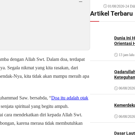
−
01/08/2026
•
24 Dil
Artikel Terbaru
Dunia Ini 
Orientasi 
13 jam lalu
mba dengan Allah Swt. Dalam doa, terdapat
. Segala nikmat yang kita rasakan, dari
Qadarulla
ehendak-Nya, kita tidak akan mampu meraih apa
Keteguhan
06/08/2026
Muhammad Saw. bersabda, “
Doa itu adalah otak
Kemerdeka
enjata spiritual yang begitu ampuh.
i cara mendekatkan diri kepada Allah Swt.
06/08/2026
bongan, karena merasa tidak membutuhkan
Dasar Laut