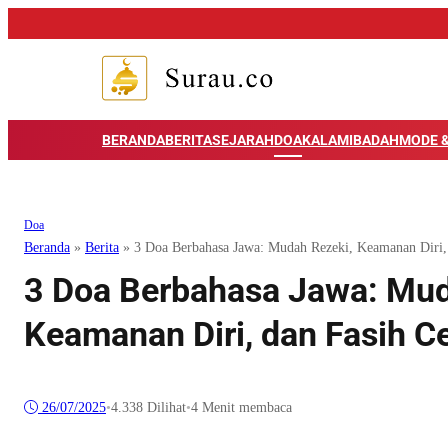
BERANDA
BERITA
SEJARAH
DOA
KALAM
IBADAH
MODE &
Doa
Beranda
»
Berita
»
3 Doa Berbahasa Jawa: Mudah Rezeki, Keamanan Diri,
3 Doa Berbahasa Jawa: Mud
Keamanan Diri, dan Fasih 
26/07/2025
•
4.338
Dilihat
•
4 Menit membaca