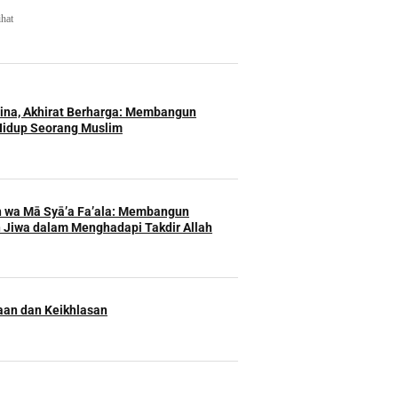
ihat
Hina, Akhirat Berharga: Membangun
Hidup Seorang Muslim
h wa Mā Syā’a Fa’ala: Membangun
 Jiwa dalam Menghadapi Takdir Allah
an dan Keikhlasan