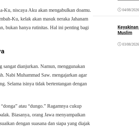
ada-Ku, niscaya Aku akan mengabulkan doamu.
04/08/2026
mbah-Ku, kelak akan masuk neraka Jahanam
Keyakinan
n, bukan hanya rutinitas. Hal ini penting bagi
Muslim
03/08/2026
ya
ang sangat dianjurkan. Namun, menggunakan
salah. Nabi Muhammad Saw. mengajarkan agar
g. Selama isinya tidak bertentangan dengan
ah “donga” atau “dungo.” Ragamnya cukup
 balak. Biasanya, orang Jawa menyampaikan
suaikan dengan suasana dan siapa yang diajak