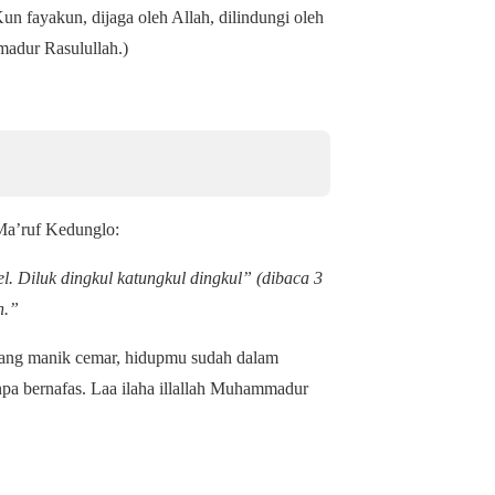
 fayakun, dijaga oleh Allah, dilindungi oleh
madur Rasulullah.)
 Ma’ruf Kedunglo:
. Diluk dingkul katungkul dingkul” (dibaca 3
h.”
ang manik cemar, hidupmu sudah dalam
anpa bernafas. Laa ilaha illallah Muhammadur