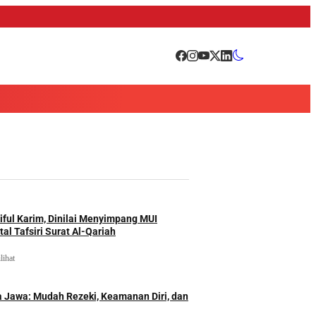
iful Karim, Dinilai Menyimpang MUI
al Tafsiri Surat Al-Qariah
lihat
 Jawa: Mudah Rezeki, Keamanan Diri, dan