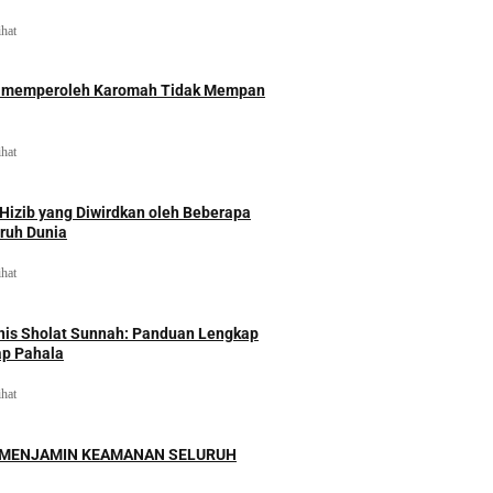
ihat
id memperoleh Karomah Tidak Mempan
ihat
izib yang Diwirdkan oleh Beberapa
uruh Dunia
ihat
nis Sholat Sunnah: Panduan Lengkap
ap Pahala
ihat
 MENJAMIN KEAMANAN SELURUH