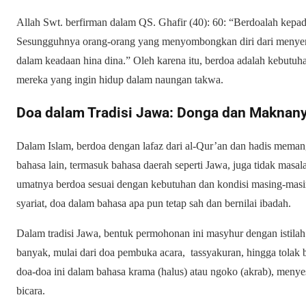
Allah Swt. berfirman dalam QS. Ghafir (40): 60: “Berdoalah kep
Sesungguhnya orang-orang yang menyombongkan diri dari menye
dalam keadaan hina dina.”
Oleh karena itu, berdoa adalah kebutuha
mereka yang ingin hidup dalam naungan takwa.
Doa dalam Tradisi Jawa: Donga dan Maknan
Dalam Islam, berdoa dengan lafaz dari al-Qur’an dan hadis mem
bahasa lain, termasuk bahasa daerah seperti Jawa, juga tidak ma
umatnya berdoa sesuai dengan kebutuhan dan kondisi masing-masin
syariat, doa dalam bahasa apa pun tetap sah dan bernilai ibadah.
Dalam tradisi Jawa, bentuk permohonan ini masyhur dengan istil
banyak, mulai dari doa pembuka acara, tassyakuran, hingga tolak
doa-doa ini dalam bahasa krama (halus) atau ngoko (akrab), menye
bicara.