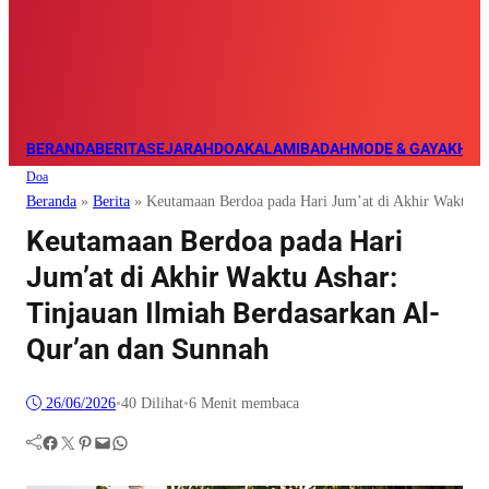
BERANDA
BERITA
SEJARAH
DOA
KALAM
IBADAH
MODE & GAYA
KHAZ
Doa
Beranda
»
Berita
»
Keutamaan Berdoa pada Hari Jum’at di Akhir Waktu As
Keutamaan Berdoa pada Hari
Jum’at di Akhir Waktu Ashar:
Tinjauan Ilmiah Berdasarkan Al-
Qur’an dan Sunnah
26/06/2026
•
40
Dilihat
•
6 Menit membaca
Facebook
Twitter
Pinterest
Mail
WhatsApp