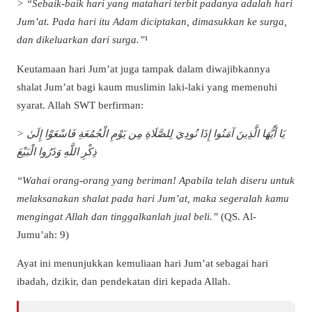
> “Sebaik-baik hari yang matahari terbit padanya adalah hari
Jum’at. Pada hari itu Adam diciptakan, dimasukkan ke surga,
dan dikeluarkan dari surga.”
¹
Keutamaan hari Jum’at juga tampak dalam diwajibkannya
shalat Jum’at bagi kaum muslimin laki-laki yang memenuhi
syarat. Allah SWT berfirman:
> يَا أَيُّهَا الَّذِينَ آمَنُوا إِذَا نُودِيَ لِلصَّلَاةِ مِن يَوْمِ الْجُمُعَةِ فَاسْعَوْا إِلَىٰ
ذِكْرِ اللَّهِ وَذَرُوا الْبَيْعَ
“Wahai orang-orang yang beriman! Apabila telah diseru untuk
melaksanakan shalat pada hari Jum’at, maka segeralah kamu
mengingat Allah dan tinggalkanlah jual beli.”
(QS. Al-
Jumu’ah: 9)
Ayat ini menunjukkan kemuliaan hari Jum’at sebagai hari
ibadah, dzikir, dan pendekatan diri kepada Allah.