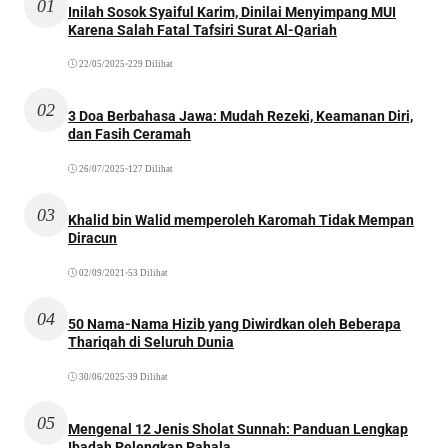
01
Inilah Sosok Syaiful Karim, Dinilai Menyimpang MUI
Karena Salah Fatal Tafsiri Surat Al-Qariah
22/05/2025
•
229 Dilihat
02
3 Doa Berbahasa Jawa: Mudah Rezeki, Keamanan Diri,
dan Fasih Ceramah
26/07/2025
•
127 Dilihat
03
Khalid bin Walid memperoleh Karomah Tidak Mempan
Diracun
02/09/2021
•
53 Dilihat
04
50 Nama-Nama Hizib yang Diwirdkan oleh Beberapa
Thariqah di Seluruh Dunia
30/06/2025
•
39 Dilihat
05
Mengenal 12 Jenis Sholat Sunnah: Panduan Lengkap
Ibadah Pelengkap Pahala