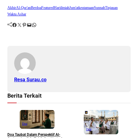
Akhir
Al-Qur'an
Berdoa
Featured
Hari
ilmiah
Jum'at
keutamaan
Sunnah
Tinjauan
Waktu Ashar
Facebook
Twitter
Pinterest
Mail
WhatsApp
Resa Surau.co
Berita Terkait
Doa
Doa
Doa Taubat Dalam Perspektif Al-