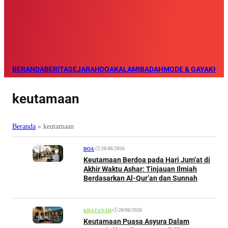
BERANDA
BERITA
SEJARAH
DOA
KALAM
IBADAH
MODE & GAYA
KHAZ
keutamaan
Beranda
»
keutamaan
•
26/06/2026
DOA
Keutamaan Berdoa pada Hari Jum’at di
Akhir Waktu Ashar: Tinjauan Ilmiah
Berdasarkan Al-Qur’an dan Sunnah
•
20/06/2026
KHAZANAH
Keutamaan Puasa Asyura Dalam