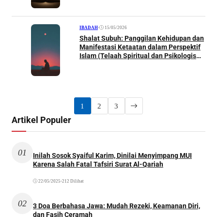
•
15/05/2026
IBADAH
Shalat Subuh: Panggilan Kehidupan dan
Manifestasi Ketaatan dalam Perspektif
Islam (Telaah Spiritual dan Psikologis
tentang Keutamaan Shalat Subuh dalam
Kehidupan Muslim)
1
2
3
Artikel Populer
01
Inilah Sosok Syaiful Karim, Dinilai Menyimpang MUI
Karena Salah Fatal Tafsiri Surat Al-Qariah
22/05/2025
•
212 Dilihat
02
3 Doa Berbahasa Jawa: Mudah Rezeki, Keamanan Diri,
dan Fasih Ceramah