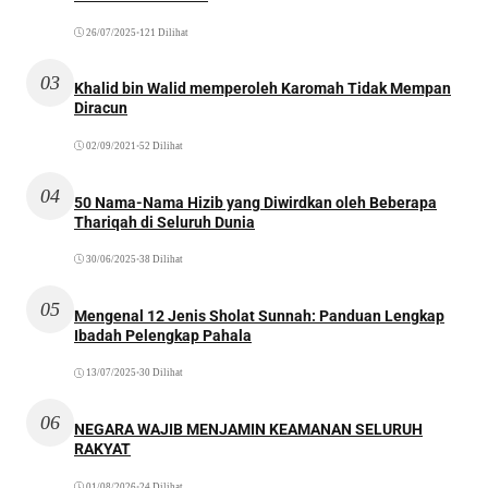
26/07/2025
•
121 Dilihat
03
Khalid bin Walid memperoleh Karomah Tidak Mempan
Diracun
02/09/2021
•
52 Dilihat
04
50 Nama-Nama Hizib yang Diwirdkan oleh Beberapa
Thariqah di Seluruh Dunia
30/06/2025
•
38 Dilihat
05
Mengenal 12 Jenis Sholat Sunnah: Panduan Lengkap
Ibadah Pelengkap Pahala
13/07/2025
•
30 Dilihat
06
NEGARA WAJIB MENJAMIN KEAMANAN SELURUH
RAKYAT
01/08/2026
•
24 Dilihat