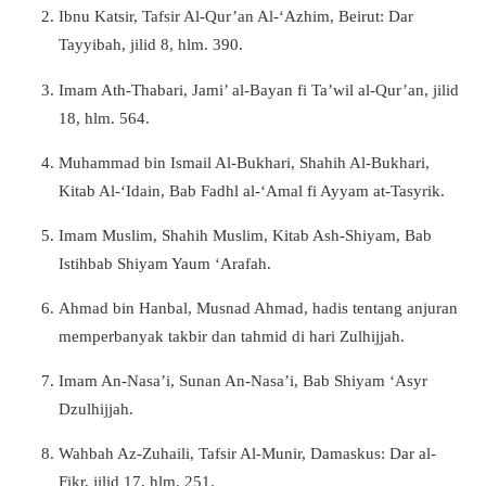
Ibnu Katsir, Tafsir Al-Qur’an Al-‘Azhim, Beirut: Dar
Tayyibah, jilid 8, hlm. 390.
Imam Ath-Thabari, Jami’ al-Bayan fi Ta’wil al-Qur’an, jilid
18, hlm. 564.
Muhammad bin Ismail Al-Bukhari, Shahih Al-Bukhari,
Kitab Al-‘Idain, Bab Fadhl al-‘Amal fi Ayyam at-Tasyrik.
Imam Muslim, Shahih Muslim, Kitab Ash-Shiyam, Bab
Istihbab Shiyam Yaum ‘Arafah.
Ahmad bin Hanbal, Musnad Ahmad, hadis tentang anjuran
memperbanyak takbir dan tahmid di hari Zulhijjah.
Imam An-Nasa’i, Sunan An-Nasa’i, Bab Shiyam ‘Asyr
Dzulhijjah.
Wahbah Az-Zuhaili, Tafsir Al-Munir, Damaskus: Dar al-
Fikr, jilid 17, hlm. 251.