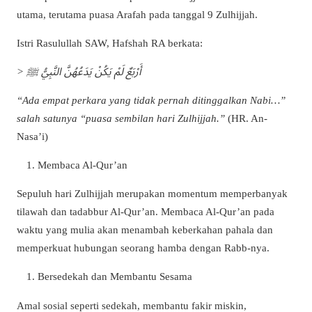
utama, terutama puasa Arafah pada tanggal 9 Zulhijjah.
Istri Rasulullah SAW, Hafshah RA berkata:
> أَرْبَعٌ لَمْ يَكُنْ يَدَعُهُنَّ النَّبِيُّ ﷺ
“Ada empat perkara yang tidak pernah ditinggalkan Nabi…”
salah satunya “puasa sembilan hari Zulhijjah.”
(HR. An-
Nasa’i)
Membaca Al-Qur’an
Sepuluh hari Zulhijjah merupakan momentum memperbanyak
tilawah dan tadabbur Al-Qur’an. Membaca Al-Qur’an pada
waktu yang mulia akan menambah keberkahan pahala dan
memperkuat hubungan seorang hamba dengan Rabb-nya.
Bersedekah dan Membantu Sesama
Amal sosial seperti sedekah, membantu fakir miskin,