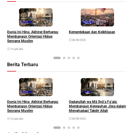
Khazanah
Khazanah
Dunia Ini Hina, Akhirat Berharga:
Kemerdekaan dan Keikhlasan
K
Membangun Orientasi Hidup
R
06/08/2026
Seorang Muslim
14 jam lalu
Berita Terbaru
Khazanah
Ibadah
Dunia Ini Hina, Akhirat Berharga:
Qadarullah wa Mā Syā’a Fa’ala:
K
Membangun Orientasi Hidup
Membangun Keteguhan Jiwa dalam
Seorang Muslim
Menghadapi Takdir Allah
14 jam lalu
06/08/2026