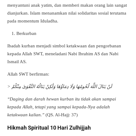
menyantuni anak yatim, dan memberi makan orang lain sangat
dianjurkan. Islam menanamkan nilai solidaritas sosial terutama
pada momentum Iduladha.
Berkurban
Ibadah kurban menjadi simbol ketakwaan dan pengorbanan
kepada Allah SWT, meneladani Nabi Ibrahim AS dan Nabi
Ismail AS.
Allah SWT berfirman:
> لَنْ يَنَالَ اللَّهَ لُحُومُهَا وَلَا دِمَاؤُهَا وَلَٰكِنْ يَنَالُهُ التَّقْوَىٰ مِنْكُمْ
“Daging dan darah hewan kurban itu tidak akan sampai
kepada Allah, tetapi yang sampai kepada-Nya adalah
ketakwaan kalian.”
(QS. Al-Hajj: 37)
Hikmah Spiritual 10 Hari Zulhijjah