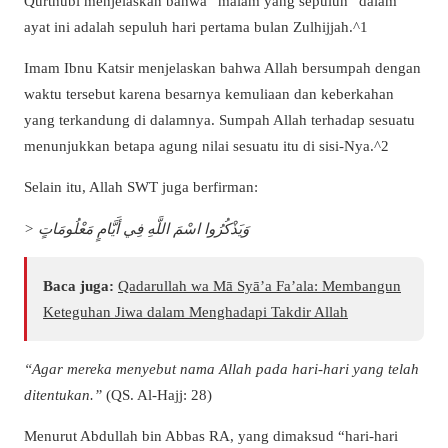
Qurthubi menjelaskan bahwa “malam yang sepuluh” dalam
ayat ini adalah sepuluh hari pertama bulan Zulhijjah.^1
Imam Ibnu Katsir menjelaskan bahwa Allah bersumpah dengan
waktu tersebut karena besarnya kemuliaan dan keberkahan
yang terkandung di dalamnya. Sumpah Allah terhadap sesuatu
menunjukkan betapa agung nilai sesuatu itu di sisi-Nya.^2
Selain itu, Allah SWT juga berfirman:
> وَيَذْكُرُوا اسْمَ اللَّهِ فِي أَيَّامٍ مَعْلُومَاتٍ
Baca juga:
Qadarullah wa Mā Syā’a Fa’ala: Membangun
Keteguhan Jiwa dalam Menghadapi Takdir Allah
“Agar mereka menyebut nama Allah pada hari-hari yang telah
ditentukan.”
(QS. Al-Hajj: 28)
Menurut Abdullah bin Abbas RA, yang dimaksud “hari-hari