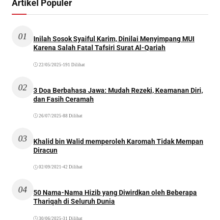
Artikel Populer
01
Inilah Sosok Syaiful Karim, Dinilai Menyimpang MUI
Karena Salah Fatal Tafsiri Surat Al-Qariah
22/05/2025
•
191 Dilihat
02
3 Doa Berbahasa Jawa: Mudah Rezeki, Keamanan Diri,
dan Fasih Ceramah
26/07/2025
•
88 Dilihat
03
Khalid bin Walid memperoleh Karomah Tidak Mempan
Diracun
02/09/2021
•
42 Dilihat
04
50 Nama-Nama Hizib yang Diwirdkan oleh Beberapa
Thariqah di Seluruh Dunia
30/06/2025
•
31 Dilihat