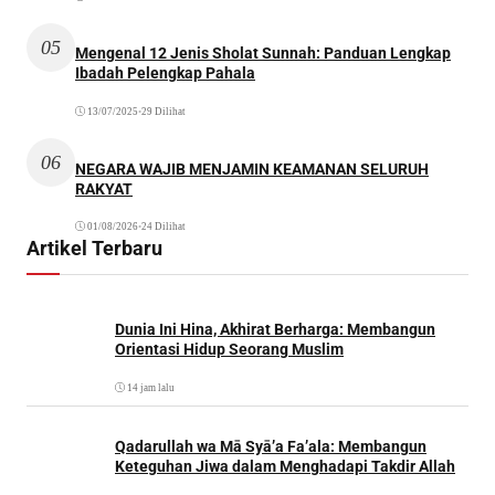
05
Mengenal 12 Jenis Sholat Sunnah: Panduan Lengkap
Ibadah Pelengkap Pahala
13/07/2025
•
29 Dilihat
06
NEGARA WAJIB MENJAMIN KEAMANAN SELURUH
RAKYAT
01/08/2026
•
24 Dilihat
Artikel Terbaru
Dunia Ini Hina, Akhirat Berharga: Membangun
Orientasi Hidup Seorang Muslim
14 jam lalu
Qadarullah wa Mā Syā’a Fa’ala: Membangun
Keteguhan Jiwa dalam Menghadapi Takdir Allah