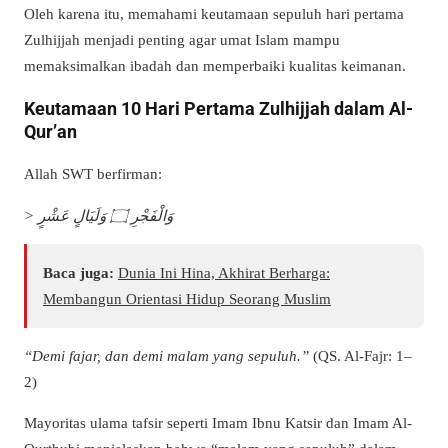
Oleh karena itu, memahami keutamaan sepuluh hari pertama
Zulhijjah menjadi penting agar umat Islam mampu
memaksimalkan ibadah dan memperbaiki kualitas keimanan.
Keutamaan 10 Hari Pertama Zulhijjah dalam Al-
Qur’an
Allah SWT berfirman:
> وَالْفَجْرِ ۝ وَلَيَالٍ عَشْرٍ
Baca juga:
Dunia Ini Hina, Akhirat Berharga:
Membangun Orientasi Hidup Seorang Muslim
“Demi fajar, dan demi malam yang sepuluh.”
(QS. Al-Fajr: 1–
2)
Mayoritas ulama tafsir seperti Imam Ibnu Katsir dan Imam Al-