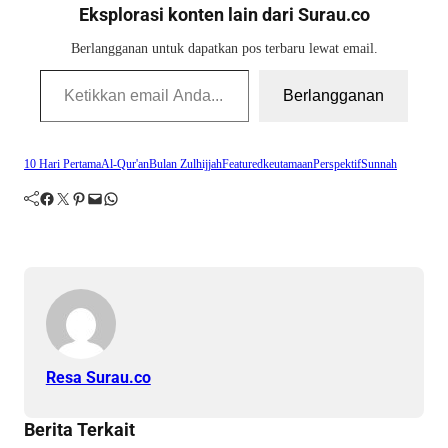
Eksplorasi konten lain dari Surau.co
Berlangganan untuk dapatkan pos terbaru lewat email.
Ketikkan email Anda...
Berlangganan
10 Hari Pertama
Al-Qur'an
Bulan Zulhijjah
Featured
keutamaan
Perspektif
Sunnah
Facebook
Twitter
Pinterest
Mail
WhatsApp
Resa Surau.co
Berita Terkait