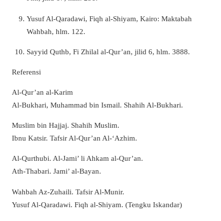
Yusuf Al-Qaradawi, Fiqh al-Shiyam, Kairo: Maktabah
Wahbah, hlm. 122.
Sayyid Quthb, Fi Zhilal al-Qur’an, jilid 6, hlm. 3888.
Referensi
Al-Qur’an al-Karim
Al-Bukhari, Muhammad bin Ismail. Shahih Al-Bukhari.
Muslim bin Hajjaj. Shahih Muslim.
Ibnu Katsir. Tafsir Al-Qur’an Al-‘Azhim.
Al-Qurthubi. Al-Jami’ li Ahkam al-Qur’an.
Ath-Thabari. Jami’ al-Bayan.
Wahbah Az-Zuhaili. Tafsir Al-Munir.
Yusuf Al-Qaradawi. Fiqh al-Shiyam. (Tengku Iskandar)