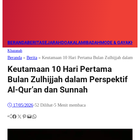
BERANDA
BERITA
SEJARAH
DOA
KALAM
IBADAH
MODE & GAYA
KHAZ
Khazanah
Beranda
»
Berita
»
Keutamaan 10 Hari Pertama Bulan Zulhijjah dalam Per
Keutamaan 10 Hari Pertama
Bulan Zulhijjah dalam Perspektif
Al-Qur’an dan Sunnah
17/05/2026
•
52
Dilihat
•
5 Menit membaca
Facebook
Twitter
Pinterest
Mail
WhatsApp