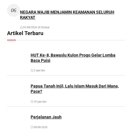
06
NEGARA WAJIB MENJAMIN KEAMANAN SELURUH
RAKYAT
01/08/2026
•
26 Dilihat
Artikel Terbaru
HUT Ke-8, Bawaslu Kulon Progo Gelar Lomba
Baca Puisi
2 jam lalu
Papua Tanah Injil, Lalu Islam Masuk Dari Mana,
Pace?
10 jam lalu
Perjalanan Jauh
09/08/2026