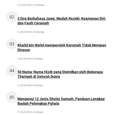
22/05/2025
•
253 Dilihat
02
3 Doa Berbahasa Jawa: Mudah Rezeki, Keamanan Diri,
dan Fasih Ceramah
26/07/2025
•
136 Dilihat
03
Khalid bin Walid memperoleh Karomah Tidak Mempan
Diracun
02/09/2021
•
56 Dilihat
04
50 Nama-Nama Hizib yang Diwirdkan oleh Beberapa
Thariqah di Seluruh Dunia
30/06/2025
•
44 Dilihat
05
Mengenal 12 Jenis Sholat Sunnah: Panduan Lengkap
Ibadah Pelengkap Pahala
13/07/2025
•
35 Dilihat