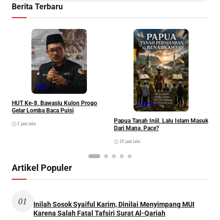
Berita Terbaru
P
Berita
HUT Ke-8, Bawaslu Kulon Progo
Opinion
Gelar Lomba Baca Puisi
Papua Tanah Injil, Lalu Islam Masuk
2 jam lalu
Dari Mana, Pace?
10 jam lalu
Artikel Populer
01
Inilah Sosok Syaiful Karim, Dinilai Menyimpang MUI
Karena Salah Fatal Tafsiri Surat Al-Qariah