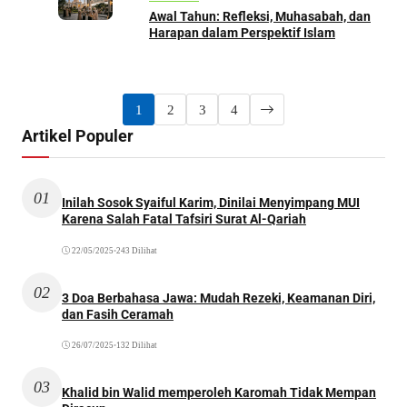
Awal Tahun: Refleksi, Muhasabah, dan
Harapan dalam Perspektif Islam
1
2
3
4
Artikel Populer
01
Inilah Sosok Syaiful Karim, Dinilai Menyimpang MUI
Karena Salah Fatal Tafsiri Surat Al-Qariah
22/05/2025
•
243 Dilihat
02
3 Doa Berbahasa Jawa: Mudah Rezeki, Keamanan Diri,
dan Fasih Ceramah
26/07/2025
•
132 Dilihat
03
Khalid bin Walid memperoleh Karomah Tidak Mempan