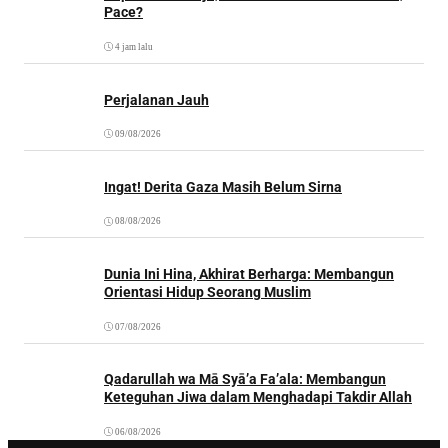
Pace?
4 jam lalu
Perjalanan Jauh
09/08/2026
Ingat! Derita Gaza Masih Belum Sirna
08/08/2026
Dunia Ini Hina, Akhirat Berharga: Membangun
Orientasi Hidup Seorang Muslim
07/08/2026
Qadarullah wa Mā Syā’a Fa’ala: Membangun
Keteguhan Jiwa dalam Menghadapi Takdir Allah
06/08/2026