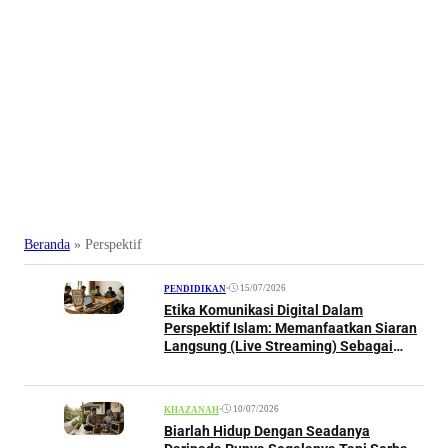
Beranda
»
Perspektif
•
15/07/2026
PENDIDIKAN
Etika Komunikasi Digital Dalam
Perspektif Islam: Memanfaatkan Siaran
Langsung (Live Streaming) Sebagai
Sarana Dakwah Dan Silaturahim
•
10/07/2026
KHAZANAH
Biarlah Hidup Dengan Seadanya