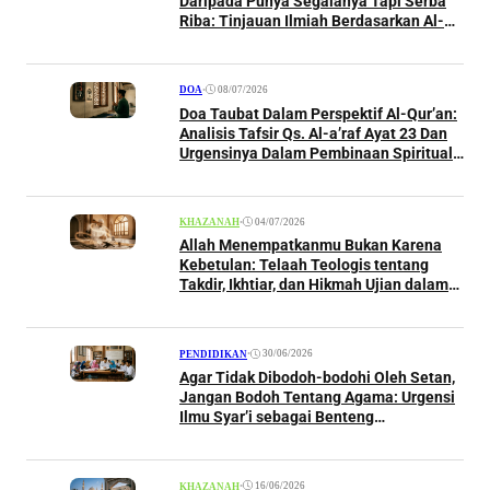
Daripada Punya Segalanya Tapi Serba
Riba: Tinjauan Ilmiah Berdasarkan Al-
Qur’an, As-Sunnah, dan Perspektif
Ekonomi Islam
•
08/07/2026
DOA
Doa Taubat Dalam Perspektif Al-Qur’an:
Analisis Tafsir Qs. Al-a’raf Ayat 23 Dan
Urgensinya Dalam Pembinaan Spiritual
Seorang Muslim
•
04/07/2026
KHAZANAH
Allah Menempatkanmu Bukan Karena
Kebetulan: Telaah Teologis tentang
Takdir, Ikhtiar, dan Hikmah Ujian dalam
Perspektif Islam
•
30/06/2026
PENDIDIKAN
Agar Tidak Dibodoh-bodohi Oleh Setan,
Jangan Bodoh Tentang Agama: Urgensi
Ilmu Syar’i sebagai Benteng
Menghadapi Tipu Daya Setan dalam
Perspektif Al-Qur’an dan As-Sunnah
•
16/06/2026
KHAZANAH