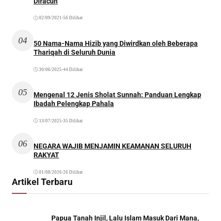
Diracun
02/09/2021
•
56 Dilihat
04
50 Nama-Nama Hizib yang Diwirdkan oleh Beberapa
Thariqah di Seluruh Dunia
30/06/2025
•
44 Dilihat
05
Mengenal 12 Jenis Sholat Sunnah: Panduan Lengkap
Ibadah Pelengkap Pahala
13/07/2025
•
35 Dilihat
06
NEGARA WAJIB MENJAMIN KEAMANAN SELURUH
RAKYAT
01/08/2026
•
26 Dilihat
Artikel Terbaru
Papua Tanah Injil, Lalu Islam Masuk Dari Mana,