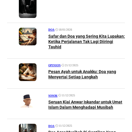
•
18/01/2026
DOA
Safar dan Doa yang Sering Kita Lupakan:
Ketika Perjalanan Tak Lagi Diiringi
Tauhid
•
21/12/2025
OPINION
Pesan Ayah untuk Anakku: Doa yang
Menyertai Setiap Langkah
•
11/12/2025
SOSOK
Seruan Kiai Anwar Iskandar untuk Umat
Islam Dalam Menghadapi Musibah
•
11/12/2025
DOA