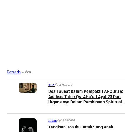
Beranda
»
doa
•
08/07/2026
DOA
Doa Taubat Dalam Perspektif Al-Qur’an:
Analisis Tafsir Qs. Al-a’raf Ayat 23 Dan
Urgensinya Dalam Pembinaan Spiritual
Seorang Muslim
•
26/05/2026
KISAH
Tangisan Doa Ibu untuk Sang Anak