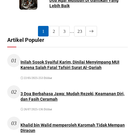
Doa Agar Musibah Di Gantikan Yang
Lebih Baik
1
2
3
…
23
Artikel Populer
01
Inilah Sosok Syaiful Karim, Dinilai Menyimpang MUI
Karena Salah Fatal Tafsiri Surat Al-Qariah
22/05/2025
•
253 Dilihat
02
3 Doa Berbahasa Jawa: Mudah Rezeki, Keamanan Diri,
dan Fasih Ceramah
26/07/2025
•
136 Dilihat
03
Khalid bin Walid memperoleh Karomah Tidak Mempan
Diracun