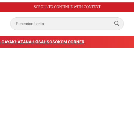
SCROLL TO CONTINUE WITH CONTENT
 GAYA
KHAZANAH
KISAH
SOSOK
CM CORNER