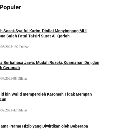
 Populer
ah Sosok Syaiful Karim, Dinilai Menyimpang MUI
na Salah Fatal Tafsiri Surat Al-Qariah
/05/2025
•
192 Dilihat
oa Berbahasa Jawa: Mudah Rezeki, Keamanan Diri, dan
ih Ceramah
/07/2025
•
98 Dilihat
lid bin Walid memperoleh Karomah Tidak Mempan
acun
/09/2021
•
42 Dilihat
Nama-Nama Hizib yang Diwirdkan oleh Beberapa