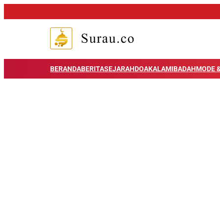
BERANDA
BERITA
SEJARAH
DOA
KALAM
IBADAH
MODE &