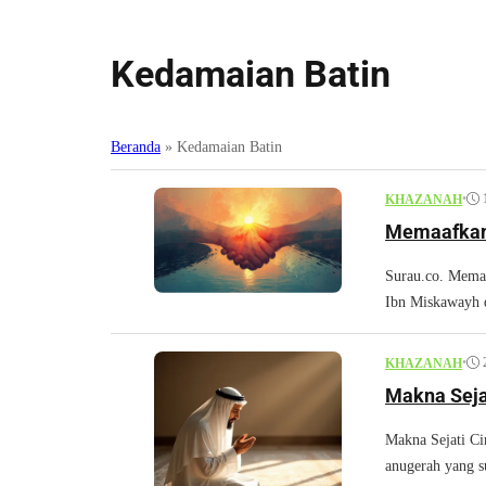
Kedamaian Batin
Beranda
»
Kedamaian Batin
•
KHAZANAH
Memaafkan
Surau.co. Memaa
Ibn Miskawayh 
•
KHAZANAH
Makna Seja
Makna Sejati Ci
anugerah yang s