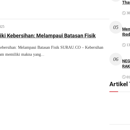
Thar
30
05
025
Men
Iba
ki Kebersihan: Melampaui Batasan Fisik
13
ebersihan: Melampaui Batasan Fisik SURAU.CO – Kebersihan
lam memiliki makna yang...
06
NEG
RAK
01
Artikel