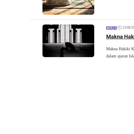
•
23/08/2
FIQIH
Makna Haki
Makna Hakiki K
dalam ajaran Is