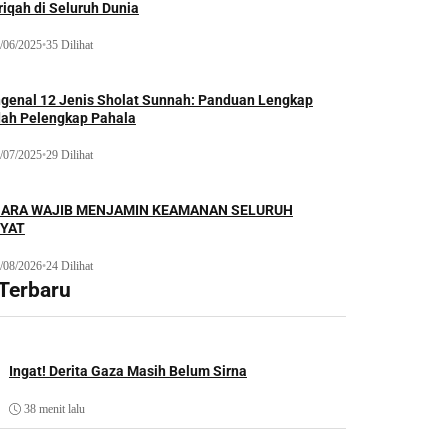
iqah di Seluruh Dunia
/06/2025
•
35 Dilihat
genal 12 Jenis Sholat Sunnah: Panduan Lengkap
dah Pelengkap Pahala
/07/2025
•
29 Dilihat
ARA WAJIB MENJAMIN KEAMANAN SELURUH
YAT
/08/2026
•
24 Dilihat
 Terbaru
Ingat! Derita Gaza Masih Belum Sirna
38 menit lalu