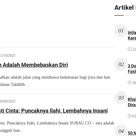
Artikel
01
Inil
Kare
22
11/10/2025
02
 Adalah Membebaskan Diri
3 D
Fas
fkan adalah jalan yang membawa kedamaian bagi jiwa dan hati.
26
dalam Tahdhīb...
03
Kha
26/09/2025
Dir
ti Cinta: Puncaknya Ilahi, Lembahnya Insani
02
nta: Puncaknya Ilahi, Lembahnya Insani SURAU.CO – inta adalah
04
ungguh luar...
50 