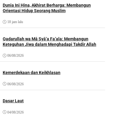
Dunia Ini Hina, Akhirat Berharga: Membangun
Orientasi Hidup Seorang Muslim
18 jam lalu
Qadarullah wa Mā Syā’a Fa’ala: Membangun
Keteguhan Jiwa dalam Menghadapi Takdir Allah
06/08/2026
Kemerdekaan dan Keikhlasan
06/08/2026
Dasar Laut
04/08/2026