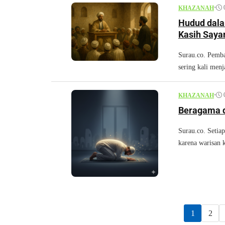
•
KHAZANAH
Hudud dala
Kasih Saya
Surau.co. Pemb
sering kali menjad
•
KHAZANAH
Beragama d
Surau.co. Setia
karena warisan k
1
2