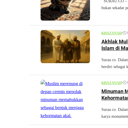
SURAU.CO – Dal
bukan sekadar pe
•
KHAZANAH
Akhlak Mul
Islam di M
Surau.co. Dalam
berdiri sebagai
•
KHAZANAH
Minuman M
Kehormata
Surau.co. Dala
karya monumenta