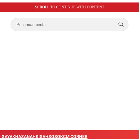
SCROLL TO CONTINUE WITH CONTENT
 GAYA
KHAZANAH
KISAH
SOSOK
CM CORNER