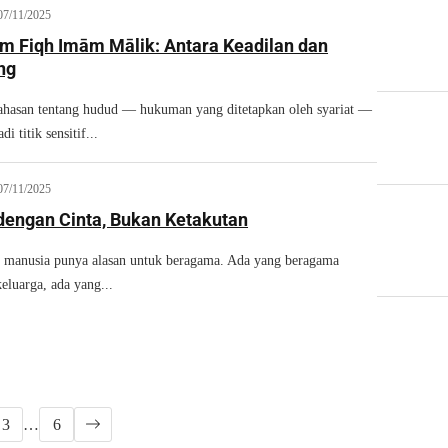
07/11/2025
m Fiqh Imām Mālik: Antara Keadilan dan
ng
ahasan tentang hudud — hukuman yang ditetapkan oleh syariat —
i titik sensitif...
07/11/2025
engan Cinta, Bukan Ketakutan
p manusia punya alasan untuk beragama. Ada yang beragama
eluarga, ada yang...
3
…
6