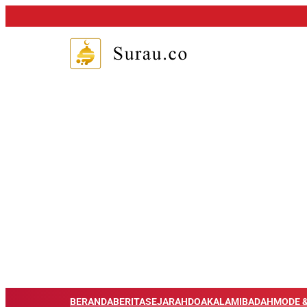
BERANDA
BERITA
SEJARAH
DOA
KALAM
IBADAH
MODE &