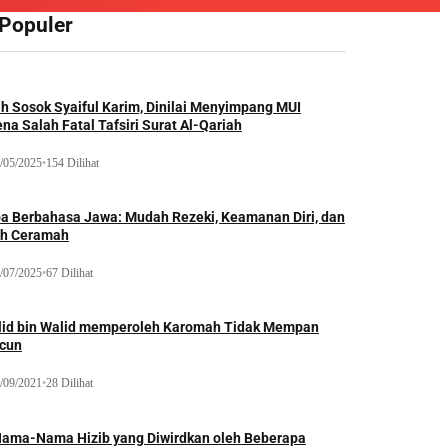
 Populer
ah Sosok Syaiful Karim, Dinilai Menyimpang MUI
na Salah Fatal Tafsiri Surat Al-Qariah
/05/2025
•
154 Dilihat
oa Berbahasa Jawa: Mudah Rezeki, Keamanan Diri, dan
ih Ceramah
/07/2025
•
67 Dilihat
lid bin Walid memperoleh Karomah Tidak Mempan
acun
/09/2021
•
28 Dilihat
Nama-Nama Hizib yang Diwirdkan oleh Beberapa