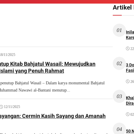
Artikel
01
Inil
Kare
22
18/11/2025
02
tup Kitab Bahjatul Wasail: Mewujudkan
3 D
Islami yang Penuh Rahmat
Fas
26
 penutup Bahjatul Wasail – Dalam karya monumental Bahjatul
Muhammad Nawawi al-Bantani menutup...
03
Kha
Dir
12/11/2025
02
ayangan: Cermin Kasih Sayang dan Amanah
04
50 