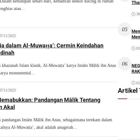
am kehidupan sehari-hari, kehadiran seekor kucing di rumah
Thar
nghias atau...
30
05
Mem
07/11/2025
Men
ia dalam Al-Muwaṭṭa’: Cermin Keindahan
01
adinah
06
NEG
 khazanah Islam klasik, Al-Muwaṭṭa’ karya Imām Mālik ibn Anas
RAK
 karya monumental...
01
Artikel
07/11/2025
emabukkan: Pandangan Mālik Tentang
n Akal
m pandangan Imām Mālik ibn Anas, sebagaimana terekam dalam
lnya Al-Muwaṭṭa’, akal adalah anugerah...