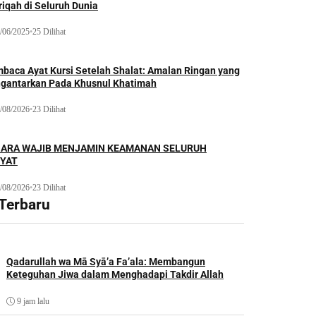
iqah di Seluruh Dunia
/06/2025
•
25 Dilihat
baca Ayat Kursi Setelah Shalat: Amalan Ringan yang
gantarkan Pada Khusnul Khatimah
/08/2026
•
23 Dilihat
ARA WAJIB MENJAMIN KEAMANAN SELURUH
YAT
/08/2026
•
23 Dilihat
 Terbaru
Qadarullah wa Mā Syā’a Fa’ala: Membangun
Keteguhan Jiwa dalam Menghadapi Takdir Allah
9 jam lalu