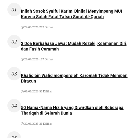
01
Inilah Sosok Syaiful Karim, Dinilai Menyimpang MUI
Karena Salah Fatal Tafsiri Surat Al-Qariah
22/05/2025
•
202 Dilihat
02
3 Doa Berbahasa Jawa: Mudah Rezeki, Keamanan Diri,
dan Fasih Ceramah
26/07/2025
•
117 Dilihat
03
Khalid bin Walid memperoleh Karomah Tidak Mempan
Diracun
02/09/2021
•
52 Dilihat
04
50 Nama-Nama Hizib yang Diwirdkan oleh Beberapa
Thariqah di Seluruh Dunia
30/06/2025
•
36 Dilihat
05