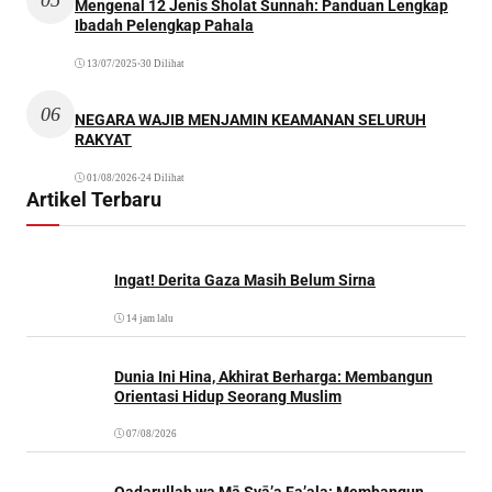
Mengenal 12 Jenis Sholat Sunnah: Panduan Lengkap
Ibadah Pelengkap Pahala
13/07/2025
•
30 Dilihat
06
NEGARA WAJIB MENJAMIN KEAMANAN SELURUH
RAKYAT
01/08/2026
•
24 Dilihat
Artikel Terbaru
Ingat! Derita Gaza Masih Belum Sirna
14 jam lalu
Dunia Ini Hina, Akhirat Berharga: Membangun
Orientasi Hidup Seorang Muslim
07/08/2026
Qadarullah wa Mā Syā’a Fa’ala: Membangun