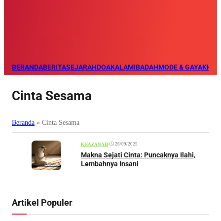
BERANDA
BERITA
SEJARAH
DOA
KALAM
IBADAH
MODE & GAYA
KHAZ
Cinta Sesama
Beranda
»
Cinta Sesama
•
26/09/2025
KHAZANAH
Makna Sejati Cinta: Puncaknya Ilahi,
Lembahnya Insani
Artikel Populer