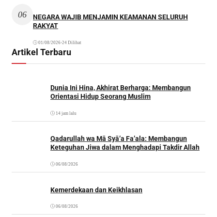
06
NEGARA WAJIB MENJAMIN KEAMANAN SELURUH
RAKYAT
01/08/2026
•
24 Dilihat
Artikel Terbaru
Dunia Ini Hina, Akhirat Berharga: Membangun
Orientasi Hidup Seorang Muslim
14 jam lalu
Qadarullah wa Mā Syā’a Fa’ala: Membangun
Keteguhan Jiwa dalam Menghadapi Takdir Allah
06/08/2026
Kemerdekaan dan Keikhlasan
06/08/2026