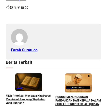
Facebook
Twitter
Pinterest
Mail
WhatsApp
Farah Surau.co
Berita Terkait
Fiqih
Fiqih
M
Fikih Prioritas: Mengapa Kita Harus
P
HUKUM MENUNDUKKAN
Mendahulukan yang Wajib dari
Y
PANDANGAN DAN KEPALA DALAM
yang Sunnah?
T
SHOLAT PERSPEKTIF AL-QUR’AN,