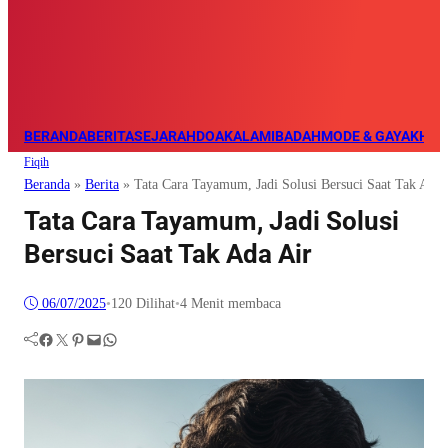
BERANDA
BERITA
SEJARAH
DOA
KALAM
IBADAH
MODE & GAYA
KHAZ
Fiqih
Beranda
»
Berita
»
Tata Cara Tayamum, Jadi Solusi Bersuci Saat Tak Ada 
Tata Cara Tayamum, Jadi Solusi
Bersuci Saat Tak Ada Air
06/07/2025
•
120
Dilihat
•
4 Menit membaca
Facebook
Twitter
Pinterest
Mail
WhatsApp