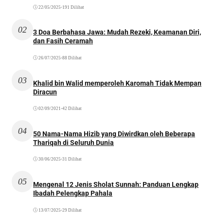
22/05/2025
•
191 Dilihat
02
3 Doa Berbahasa Jawa: Mudah Rezeki, Keamanan Diri,
dan Fasih Ceramah
26/07/2025
•
88 Dilihat
03
Khalid bin Walid memperoleh Karomah Tidak Mempan
Diracun
02/09/2021
•
42 Dilihat
04
50 Nama-Nama Hizib yang Diwirdkan oleh Beberapa
Thariqah di Seluruh Dunia
30/06/2025
•
31 Dilihat
05
Mengenal 12 Jenis Sholat Sunnah: Panduan Lengkap
Ibadah Pelengkap Pahala
13/07/2025
•
29 Dilihat