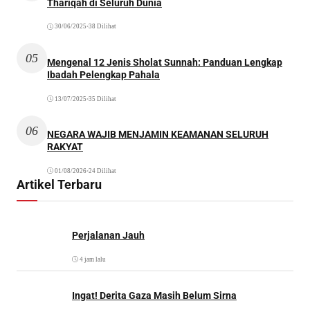
Thariqah di Seluruh Dunia
30/06/2025
•
38 Dilihat
05
Mengenal 12 Jenis Sholat Sunnah: Panduan Lengkap
Ibadah Pelengkap Pahala
13/07/2025
•
35 Dilihat
06
NEGARA WAJIB MENJAMIN KEAMANAN SELURUH
RAKYAT
01/08/2026
•
24 Dilihat
Artikel Terbaru
Perjalanan Jauh
4 jam lalu
Ingat! Derita Gaza Masih Belum Sirna