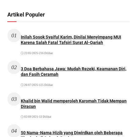
Artikel Populer
01
Inilah Sosok Syaiful Karim, Dinilai Menyimpang MUI
Karena Salah Fatal Tafsiri Surat Al-Qariah
22/05/2025
•
216 Dilihat
02
3 Doa Berbahasa Jawa: Mudah Rezeki, Keamanan Diri,
dan Fasih Ceramah
26/07/2025
•
125 Dilihat
03
Khalid bin Walid memperoleh Karomah Tidak Mempan
Diracun
02/09/2021
•
53 Dilihat
04
50 Nama-Nama Hizib yang Diwirdkan oleh Beberapa