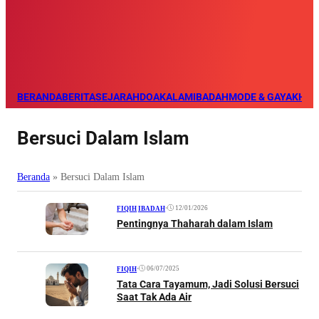
BERANDA
BERITA
SEJARAH
DOA
KALAM
IBADAH
MODE & GAYA
KHAZ
Bersuci Dalam Islam
Beranda
»
Bersuci Dalam Islam
•
12/01/2026
FIQIH
|
IBADAH
Pentingnya Thaharah dalam Islam
•
06/07/2025
FIQIH
Tata Cara Tayamum, Jadi Solusi Bersuci
Saat Tak Ada Air