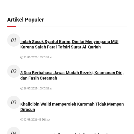
Artikel Populer
01
Inilah Sosok Syaiful Karim, Dinilai Menyimpang MUI
Karena Salah Fatal Tafsiri Surat Al-Qariah
22/05/2025
•
199 Dilihat
02
3 Doa Berbahasa Jawa: Mudah Rezeki, Keamanan Diri,
dan Fasih Ceramah
26/07/2025
•
109 Dilihat
03
Khalid bin Walid memperoleh Karomah Tidak Mempan
Diracun
02/09/2021
•
49 Dilihat
04