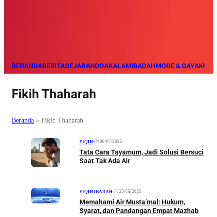
BERANDA
BERITA
SEJARAH
DOA
KALAM
IBADAH
MODE & GAYA
KHAZ
Fikih Thaharah
Beranda
»
Fikih Thaharah
•
06/07/2025
FIQIH
Tata Cara Tayamum, Jadi Solusi Bersuci
Saat Tak Ada Air
•
25/06/2025
FIQIH
|
IBADAH
Memahami Air Musta’mal: Hukum,
Syarat, dan Pandangan Empat Mazhab