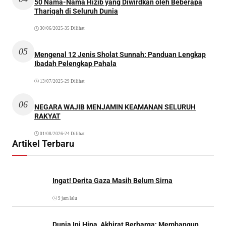
50 Nama-Nama Hizib yang Diwirdkan oleh Beberapa
Thariqah di Seluruh Dunia
30/06/2025
•
35 Dilihat
05
Mengenal 12 Jenis Sholat Sunnah: Panduan Lengkap
Ibadah Pelengkap Pahala
13/07/2025
•
29 Dilihat
06
NEGARA WAJIB MENJAMIN KEAMANAN SELURUH
RAKYAT
01/08/2026
•
24 Dilihat
Artikel Terbaru
Ingat! Derita Gaza Masih Belum Sirna
9 jam lalu
Dunia Ini Hina, Akhirat Berharga: Membangun