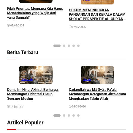
Fikih Prioritas: Mengapa Kita Harus
HUKUM MENUNDUKKAN
Mendahulukan yang Wajib dari
PANDANGAN DAN KEPALA DALAM
yang Sunnah?
SHOLAT PERSPEKTIF AL-QUR’AN,
M
AL-HADITS, AS-SUNNAH,
M
05/05/2026
02/05/2026
PANDANGAN ULAMA’ TAFSIR,
S
ULAMA’ FIQIH DAN ULAMA’
TASAWUF
Berita Terbaru
Khazanah
Ibadah
Dunia Ini Hina, Akhirat Berharga:
Qadarullah wa Mā Syā’a Fa’ala:
K
Membangun Orientasi Hidup
Membangun Keteguhan Jiwa dalam
Seorang Muslim
Menghadapi Takdir Allah
14 jam lalu
06/08/2026
Artikel Populer