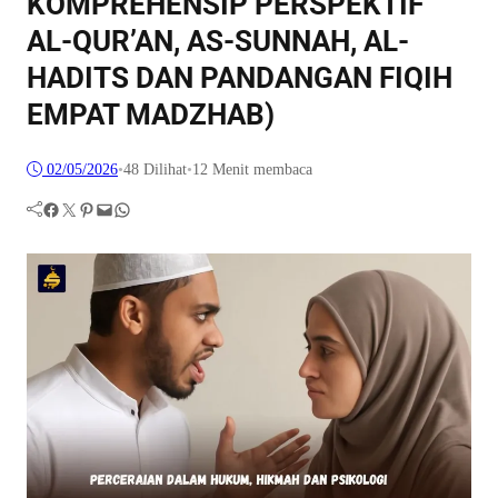
KOMPREHENSIP PERSPEKTIF
AL-QUR’AN, AS-SUNNAH, AL-
HADITS DAN PANDANGAN FIQIH
EMPAT MADZHAB)
02/05/2026
•
48
Dilihat
•
12 Menit membaca
Facebook
Twitter
Pinterest
Mail
WhatsApp