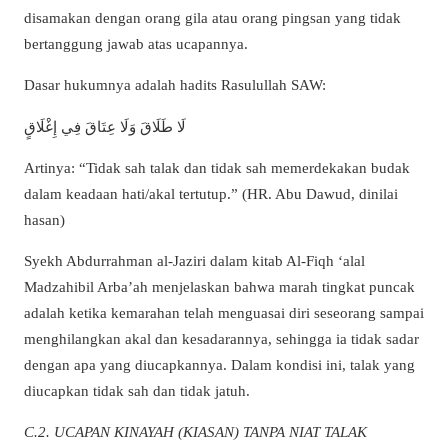
disamakan dengan orang gila atau orang pingsan yang tidak
bertanggung jawab atas ucapannya.
Dasar hukumnya adalah hadits Rasulullah SAW:
لَا طَلَاقَ وَلَا عِتَاقَ فِي إِغْلَاقٍ
Artinya: “Tidak sah talak dan tidak sah memerdekakan budak
dalam keadaan hati/akal tertutup.” (HR. Abu Dawud, dinilai
hasan)
Syekh Abdurrahman al-Jaziri dalam kitab Al-Fiqh ‘alal
Madzahibil Arba’ah menjelaskan bahwa marah tingkat puncak
adalah ketika kemarahan telah menguasai diri seseorang sampai
menghilangkan akal dan kesadarannya, sehingga ia tidak sadar
dengan apa yang diucapkannya. Dalam kondisi ini, talak yang
diucapkan tidak sah dan tidak jatuh.
C.2. UCAPAN KINAYAH (KIASAN) TANPA NIAT TALAK