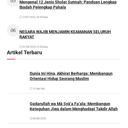
Ibadah Pelengkap Pahala
13/07/2025
•
29 Dilihat
06
NEGARA WAJIB MENJAMIN KEAMANAN SELURUH
RAKYAT
01/08/2026
•
24 Dilihat
Artikel Terbaru
Dunia Ini Hina, Akhirat Berharga: Membangun
Orientasi Hidup Seorang Muslim
14 jam lalu
Qadarullah wa Mā Syā’a Fa’ala: Membangun
Keteguhan Jiwa dalam Menghadapi Takdir Allah
06/08/2026