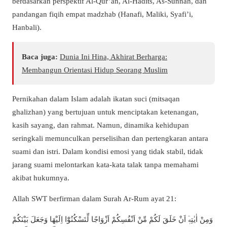
berdasarkan perspektif Al-Qur’an, Al-Hadits, As-Sunnah, dan
pandangan fiqih empat madzhab (Hanafi, Maliki, Syafi’i,
Hanbali).
Baca juga:
Dunia Ini Hina, Akhirat Berharga:
Membangun Orientasi Hidup Seorang Muslim
Pernikahan dalam Islam adalah ikatan suci (mitsaqan
ghalizhan) yang bertujuan untuk menciptakan ketenangan,
kasih sayang, dan rahmat. Namun, dinamika kehidupan
seringkali memunculkan perselisihan dan pertengkaran antara
suami dan istri. Dalam kondisi emosi yang tidak stabil, tidak
jarang suami melontarkan kata-kata talak tanpa memahami
akibat hukumnya.
Allah SWT berfirman dalam Surah Ar-Rum ayat 21:
وَمِنْ اٰيٰتِهٖٓ اَنْ خَلَقَ لَكُمْ مِّنْ اَنْفُسِكُمْ اَزْوَاجًا لِّتَسْكُنُوْٓا اِلَيْهَا وَجَعَلَ بَيْنَكُمْ