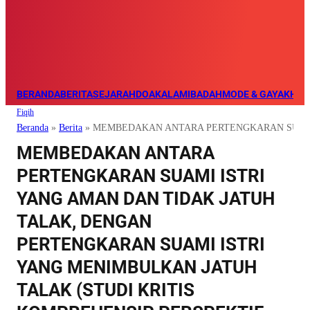
BERANDA
BERITA
SEJARAH
DOA
KALAM
IBADAH
MODE & GAYA
KHAZ
Fiqih
Beranda
»
Berita
»
MEMBEDAKAN ANTARA PERTENGKARAN SUAMI 
MEMBEDAKAN ANTARA
PERTENGKARAN SUAMI ISTRI
YANG AMAN DAN TIDAK JATUH
TALAK, DENGAN
PERTENGKARAN SUAMI ISTRI
YANG MENIMBULKAN JATUH
TALAK (STUDI KRITIS