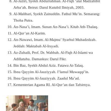
Al-Jaziri, Syekh Abdurrahman. Al-Fiqh ‘alal Madzahibil
Arba’ah. Beirut: Darul Kutubil Ilmiyah, 2003.
Al-Malibari, Syekh Zainuddin. Fathul Mu’in. Semarang:
Thoha Putra.
An-Nasa’i, Imam. Sunan An-Nasa’i. Kitab Ath-Thalaq.
Al-Qur’an Al-Karim.
An-Nawawi, Imam. Al-Majmu’ Syarhul Muhadzdzab.
Jeddah: Maktabah Al-Irsyadi.
Az-Zuhaili, Prof. Dr. Wahbah. Al-Fiqh Al-Islami wa
Adillatuhu. Damaskus: Darul Fikr.
Bin Baz, Syekh Abdul Aziz. Fatawa At-Talaq.
Ibnu Qayyim Al-Jauziyyah. I’lamul Muwaqqi’in.
Ibnu Qayyim Al-Jauziyyah. Zaadul Ma’ad.
Kementerian Agama RI. Al-Qur’an dan Tafsirnya.