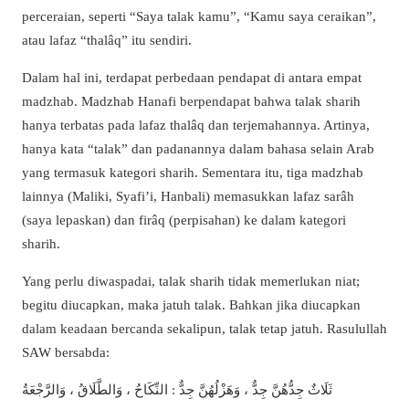
perceraian, seperti “Saya talak kamu”, “Kamu saya ceraikan”,
atau lafaz “thalâq” itu sendiri.
Dalam hal ini, terdapat perbedaan pendapat di antara empat
madzhab. Madzhab Hanafi berpendapat bahwa talak sharih
hanya terbatas pada lafaz thalâq dan terjemahannya. Artinya,
hanya kata “talak” dan padanannya dalam bahasa selain Arab
yang termasuk kategori sharih. Sementara itu, tiga madzhab
lainnya (Maliki, Syafi’i, Hanbali) memasukkan lafaz sarâh
(saya lepaskan) dan firâq (perpisahan) ke dalam kategori
sharih.
Yang perlu diwaspadai, talak sharih tidak memerlukan niat;
begitu diucapkan, maka jatuh talak. Bahkan jika diucapkan
dalam keadaan bercanda sekalipun, talak tetap jatuh. Rasulullah
SAW bersabda:
ثَلَاثٌ جِدُّهُنَّ جِدٌّ ، وَهَزْلُهُنَّ جِدٌّ : النِّكَاحُ ، وَالطَّلَاقُ ، وَالرَّجْعَةُ