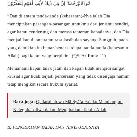
مَّوَدَّةً وَّرَحْمَةً ۗ اِنَّ فِيْ ذٰلِكَ لَاٰيٰتٍ لِّقَوْمٍ يَّتَفَكَّرُوْنَ
“Dan di antara tanda-tanda (kebesaran)-Nya ialah Dia
menciptakan pasangan-pasangan untukmu dari jenismu sendiri,
agar kamu cenderung dan merasa tenteram kepadanya, dan Dia
menjadikan di antaramu rasa kasih dan sayang. Sungguh, pada
yang demikian itu benar-benar terdapat tanda-tanda (kebesaran
Allah) bagi kaum yang berpikir.” (QS. Ar-Rum: 21)
Memahami kapan talak jatuh dan kapan tidak menjadi sangat
krusial agar tidak terjadi perceraian yang tidak disengaja namun
tetap mengikat secara hukum syariat.
Baca juga:
Qadarullah wa Mā Syā’a Fa’ala: Membangun
Keteguhan Jiwa dalam Menghadapi Takdir Allah
B. PENGERTIAN TALAK DAN JENIS-JENISNYA