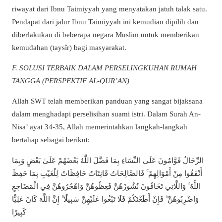
riwayat dari Ibnu Taimiyyah yang menyatakan jatuh talak satu.
Pendapat dari jalur Ibnu Taimiyyah ini kemudian dipilih dan
diberlakukan di beberapa negara Muslim untuk memberikan
kemudahan (taysîr) bagi masyarakat.
F. SOLUSI TERBAIK DALAM PERSELINGKUHAN RUMAH
TANGGA (PERSPEKTIF AL-QUR’AN)
Allah SWT telah memberikan panduan yang sangat bijaksana
dalam menghadapi perselisihan suami istri. Dalam Surah An-
Nisa’ ayat 34-35, Allah memerintahkan langkah-langkah
bertahap sebagai berikut:
الرِّجَالُ قَوَّامُونَ عَلَى النِّسَاءِ بِمَا فَضَّلَ اللَّهُ بَعْضَهُمْ عَلَىٰ بَعْضٍ وَبِمَا
أَنْفَقُوا مِنْ أَمْوَالِهِمْ ۚ فَالصَّالِحَاتُ قَانِتَاتٌ حَافِظَاتٌ لِلْغَيْبِ بِمَا حَفِظَ
اللَّهُ ۚ وَاللَّاتِي تَخَافُونَ نُشُوزَهُنَّ فَعِظُوهُنَّ وَاهْجُرُوهُنَّ فِي الْمَضَاجِعِ
وَاضْرِبُوهُنَّ ۖ فَإِنْ أَطَعْنَكُمْ فَلَا تَبْغُوا عَلَيْهِنَّ سَبِيلًا ۗ إِنَّ اللَّهَ كَانَ عَلِيًّا
كَبِيرًا