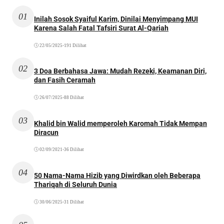
01
Inilah Sosok Syaiful Karim, Dinilai Menyimpang MUI
Karena Salah Fatal Tafsiri Surat Al-Qariah
22/05/2025
•
191 Dilihat
02
3 Doa Berbahasa Jawa: Mudah Rezeki, Keamanan Diri,
dan Fasih Ceramah
26/07/2025
•
88 Dilihat
03
Khalid bin Walid memperoleh Karomah Tidak Mempan
Diracun
02/09/2021
•
36 Dilihat
04
50 Nama-Nama Hizib yang Diwirdkan oleh Beberapa
Thariqah di Seluruh Dunia
30/06/2025
•
31 Dilihat
05
Mengenal 12 Jenis Sholat Sunnah: Panduan Lengkap