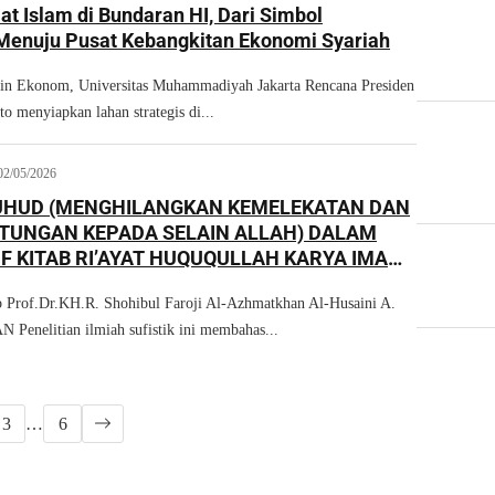
t Islam di Bundaran HI, Dari Simbol
Menuju Pusat Kebangkitan Ekonomi Syariah
in Ekonom, Universitas Muhammadiyah Jakarta Rencana Presiden
o menyiapkan lahan strategis di...
02/05/2026
UHUD (MENGHILANGKAN KEMELEKATAN DAN
TUNGAN KEPADA SELAIN ALLAH) DALAM
F KITAB RI’AYAT HUQUQULLAH KARYA IMAM
-BASHRI
 Prof.Dr.KH.R. Shohibul Faroji Al-Azhmatkhan Al-Husaini A.
nelitian ilmiah sufistik ini membahas...
3
…
6