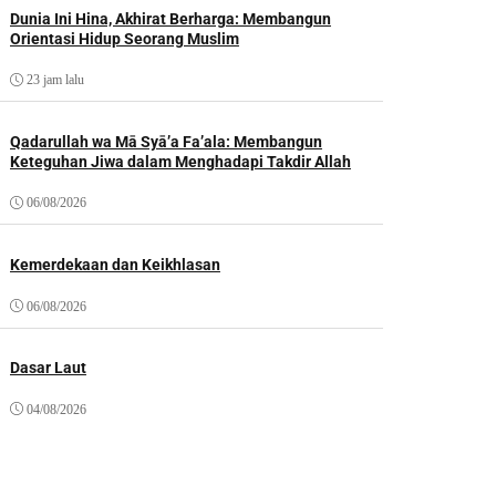
Dunia Ini Hina, Akhirat Berharga: Membangun
Orientasi Hidup Seorang Muslim
23 jam lalu
Qadarullah wa Mā Syā’a Fa’ala: Membangun
Keteguhan Jiwa dalam Menghadapi Takdir Allah
06/08/2026
Kemerdekaan dan Keikhlasan
06/08/2026
Dasar Laut
04/08/2026