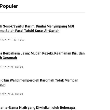
 Populer
ah Sosok Syaiful Karim, Dinilai Menyimpang MUI
na Salah Fatal Tafsiri Surat Al-Qariah
/05/2025
•
196 Dilihat
oa Berbahasa Jawa: Mudah Rezeki, Keamanan Diri, dan
ih Ceramah
/07/2025
•
99 Dilihat
lid bin Walid memperoleh Karomah Tidak Mempan
acun
/09/2021
•
42 Dilihat
Nama-Nama Hizib yang Diwirdkan oleh Beberapa