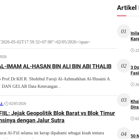
Artikel
01
Inil
Kare
e="2026-05-02T17:59:32+07:00">02/05/2026</span>
22
2026
02
L-IMAM AL-HASAN BIN ALI BIN ABI THALIB
3 D
Fas
 Prof.Dr.KH.R. Shohibul Faroji Al-Azhmatkhan Al-Husaini A.
26
DAN GELAR Data Keterangan...
03
Kha
•
02/05/2026
AL
Dir
IL: Jejak Geopolitik Blok Barat vs Blok Timur
02
nsinya dengan Jalur Sutra
at Al-Fiil selama ini kerap dipahami sebagai kisah tentara
04
50 