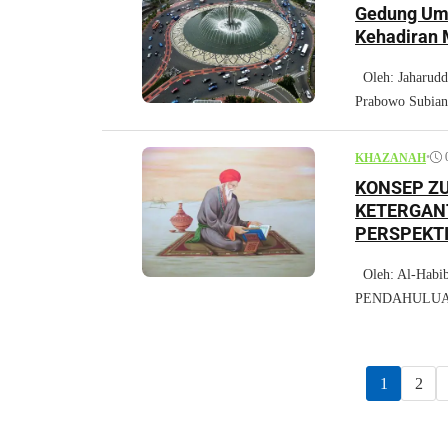
Gedung Uma
Kehadiran 
Oleh: Jaharudd
Prabowo Subiant
•
KHAZANAH
KONSEP Z
KETERGAN
PERSPEKTI
HASAN AL
Oleh: Al-Habib
PENDAHULUAN Pe
1
2