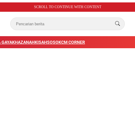
SCROLL TO CONTINUE WITH CONTENT
 GAYA
KHAZANAH
KISAH
SOSOK
CM CORNER