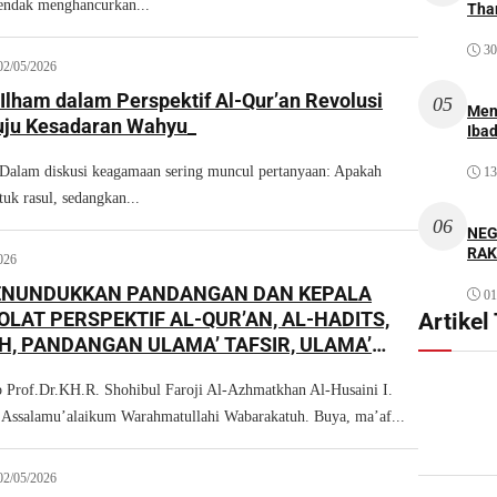
endak menghancurkan...
Thar
30
02/05/2026
Ilham dalam Perspektif Al-Qur’an Revolusi
05
Men
uju Kesadaran Wahyu_
Iba
lam diskusi keagamaan sering muncul pertanyaan: Apakah
13
uk rasul, sedangkan...
06
NEG
RAK
026
NUNDUKKAN PANDANGAN DAN KEPALA
01
LAT PERSPEKTIF AL-QUR’AN, AL-HADITS,
Artikel
, PANDANGAN ULAMA’ TAFSIR, ULAMA’
 ULAMA’ TASAWUF
 Prof.Dr.KH.R. Shohibul Faroji Al-Azhmatkhan Al-Husaini I.
alamu’alaikum Warahmatullahi Wabarakatuh. Buya, ma’af...
02/05/2026