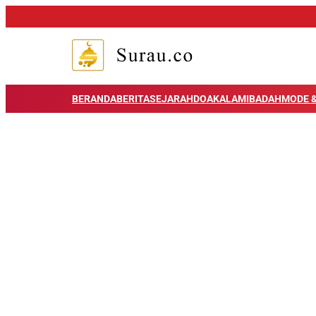
BERANDA
BERITA
SEJARAH
DOA
KALAM
IBADAH
MODE &