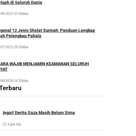
iqah di Seluruh Dunia
/06/2025
•
35 Dilihat
genal 12 Jenis Sholat Sunnah: Panduan Lengkap
dah Pelengkap Pahala
/07/2025
•
29 Dilihat
ARA WAJIB MENJAMIN KEAMANAN SELURUH
YAT
/08/2026
•
24 Dilihat
 Terbaru
Ingat! Derita Gaza Masih Belum Sirna
4 jam lalu