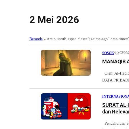
2 Mei 2026
Beranda
»
Arsip untuk <span class="js-time-ago" data-tim
•
02/05/
SOSOK
MANAQIB A
Oleh: Al-Habib
DATA PRIBADI 
INTERNASION
SURAT AL-FI
dan Releva
Pendahuluan Sur