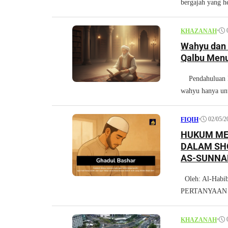
bergajah yang h
•
KHAZANAH
Wahyu dan 
Qalbu Men
Pendahuluan Da
wahyu hanya unt
•
02/05/2
FIQIH
HUKUM ME
DALAM SHO
AS-SUNNAH
FIQIH DAN
Oleh: Al-Habib
PERTANYAAN Ass
•
KHAZANAH