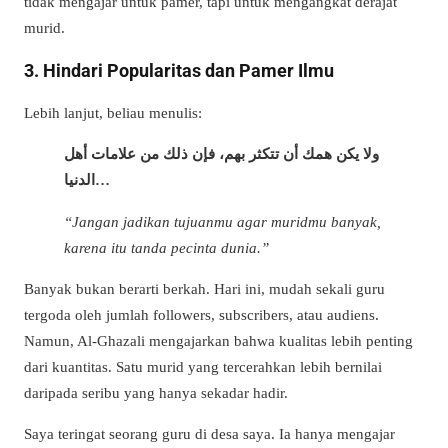
tidak mengajar untuk pamer, tapi untuk mengangkat derajat
murid.
3. Hindari Popularitas dan Pamer Ilmu
Lebih lanjut, beliau menulis:
ولا يكن همك أن تتكثر بهم، فإن ذلك من علامات أهل
الدنيا…
“Jangan jadikan tujuanmu agar muridmu banyak,
karena itu tanda pecinta dunia.”
Banyak bukan berarti berkah. Hari ini, mudah sekali guru
tergoda oleh jumlah followers, subscribers, atau audiens.
Namun, Al-Ghazali mengajarkan bahwa kualitas lebih penting
dari kuantitas. Satu murid yang tercerahkan lebih bernilai
daripada seribu yang hanya sekadar hadir.
Saya teringat seorang guru di desa saya. Ia hanya mengajar