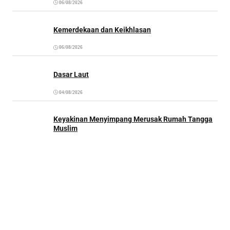
06/08/2026
Kemerdekaan dan Keikhlasan
06/08/2026
Dasar Laut
04/08/2026
Keyakinan Menyimpang Merusak Rumah Tangga
Muslim
03/08/2026
Kantor Redaksi:
Surau.co.
Jl. Tebet Barat Dalam II C No.14, RT.2/RW.3, Tebet Bar.,
Kec. Tebet, Kota Jakarta Selatan, Daerah Khusus Ibukota Jakarta