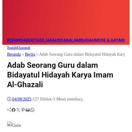
BERANDA
BERITA
SEJARAH
DOA
KALAM
IBADAH
MODE & GAYA
KHAZ
Ibadah
Khazanah
Beranda
»
Berita
»
Adab Seorang Guru dalam Bidayatul Hidayah Karya I
Adab Seorang Guru dalam
Bidayatul Hidayah Karya Imam
Al-Ghazali
04/08/2025
•
127
Dilihat
•
3 Menit membaca
Facebook
Twitter
Pinterest
Mail
WhatsApp