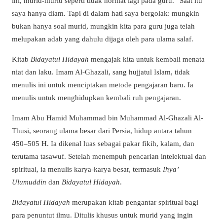
ini, murid-murid seperti tidak hormat lagi pada guru.” Saat itu
saya hanya diam. Tapi di dalam hati saya bergolak: mungkin
bukan hanya soal murid, mungkin kita para guru juga telah
melupakan adab yang dahulu dijaga oleh para ulama salaf.
Kitab
Bidayatul Hidayah
mengajak kita untuk kembali menata
niat dan laku. Imam Al-Ghazali, sang hujjatul Islam, tidak
menulis ini untuk menciptakan metode pengajaran baru. Ia
menulis untuk menghidupkan kembali ruh pengajaran.
Imam Abu Hamid Muhammad bin Muhammad Al-Ghazali Al-
Thusi, seorang ulama besar dari Persia, hidup antara tahun
450–505 H. Ia dikenal luas sebagai pakar fikih, kalam, dan
terutama tasawuf. Setelah menempuh pencarian intelektual dan
spiritual, ia menulis karya-karya besar, termasuk
Ihya’
Ulumuddin
dan
Bidayatul Hidayah
.
Bidayatul Hidayah
merupakan kitab pengantar spiritual bagi
para penuntut ilmu. Ditulis khusus untuk murid yang ingin