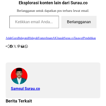
Eksplorasi konten lain dari Surau.co
Berlangganan untuk dapatkan pos terbaru lewat email.
Ketikkan email Anda...
Berlangganan
AdabGuru
BidayatulHidayah
Feature
ImamAlGhazali
Surau.co
TasawufPendidikan
Facebook
Twitter
Pinterest
Mail
WhatsApp
Samsul Surau.co
Berita Terkait