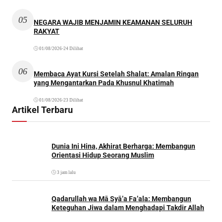
05
NEGARA WAJIB MENJAMIN KEAMANAN SELURUH
RAKYAT
01/08/2026
•
24 Dilihat
06
Membaca Ayat Kursi Setelah Shalat: Amalan Ringan
yang Mengantarkan Pada Khusnul Khatimah
01/08/2026
•
23 Dilihat
Artikel Terbaru
Dunia Ini Hina, Akhirat Berharga: Membangun
Orientasi Hidup Seorang Muslim
3 jam lalu
Qadarullah wa Mā Syā’a Fa’ala: Membangun
Keteguhan Jiwa dalam Menghadapi Takdir Allah