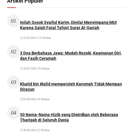
Artikel Populer
01
Inilah Sosok Syaiful Karim, Dinilai Menyimpang MUI
Karena Salah Fatal Tafsiri Surat Al-Qariah
22/05/2025
•
175 Dilihat
02
3 Doa Berbahasa Jawa: Mudah Rezeki, Keamanan Diri,
dan Fasih Ceramah
26/07/2025
•
78 Dilihat
03
Khalid bin Walid memperoleh Karomah Tidak Mempan
Diracun
02/09/2021
•
31 Dilihat
04
50 Nama-Nama Hizib yang Diwirdkan oleh Beberapa
Thariqah di Seluruh Dunia
30/06/2025
•
27 Dilihat