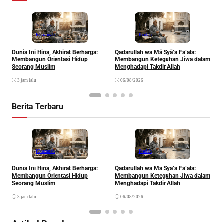
Khazanah
Ibadah
Dunia Ini Hina, Akhirat Berharga:
Qadarullah wa Mā Syā’a Fa’ala:
K
Membangun Orientasi Hidup
Membangun Keteguhan Jiwa dalam
Seorang Muslim
Menghadapi Takdir Allah
3 jam lalu
06/08/2026
Berita Terbaru
Khazanah
Ibadah
Dunia Ini Hina, Akhirat Berharga:
Qadarullah wa Mā Syā’a Fa’ala:
K
Membangun Orientasi Hidup
Membangun Keteguhan Jiwa dalam
Seorang Muslim
Menghadapi Takdir Allah
3 jam lalu
06/08/2026