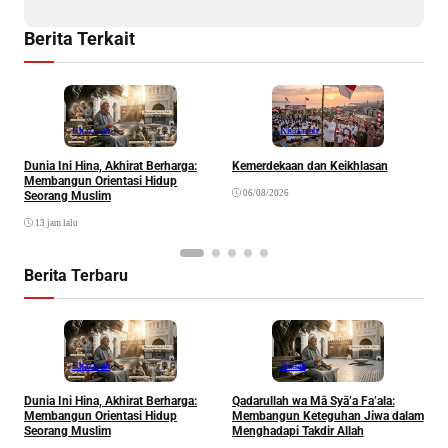
Berita Terkait
Khazanah
Khazanah
Dunia Ini Hina, Akhirat Berharga:
Kemerdekaan dan Keikhlasan
K
Membangun Orientasi Hidup
R
06/08/2026
Seorang Muslim
13 jam lalu
Berita Terbaru
Khazanah
Ibadah
Dunia Ini Hina, Akhirat Berharga:
Qadarullah wa Mā Syā’a Fa’ala:
K
Membangun Orientasi Hidup
Membangun Keteguhan Jiwa dalam
Seorang Muslim
Menghadapi Takdir Allah