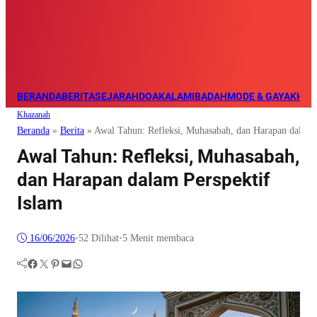
BERANDA
BERITA
SEJARAH
DOA
KALAM
IBADAH
MODE & GAYA
KHAZ
Khazanah
Beranda
»
Berita
»
Awal Tahun: Refleksi, Muhasabah, dan Harapan dalam 
Awal Tahun: Refleksi, Muhasabah,
dan Harapan dalam Perspektif
Islam
16/06/2026
•
52
Dilihat
•
5 Menit membaca
Facebook
Twitter
Pinterest
Mail
WhatsApp