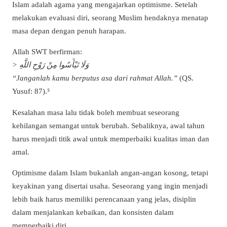
Islam adalah agama yang mengajarkan optimisme. Setelah
melakukan evaluasi diri, seorang Muslim hendaknya menatap
masa depan dengan penuh harapan.
Allah SWT berfirman:
> وَلَا تَيْأَسُوا مِنْ رَوْحِ اللَّهِ
“Janganlah kamu berputus asa dari rahmat Allah.”
(QS.
Yusuf: 87).⁵
Kesalahan masa lalu tidak boleh membuat seseorang
kehilangan semangat untuk berubah. Sebaliknya, awal tahun
harus menjadi titik awal untuk memperbaiki kualitas iman dan
amal.
Optimisme dalam Islam bukanlah angan-angan kosong, tetapi
keyakinan yang disertai usaha. Seseorang yang ingin menjadi
lebih baik harus memiliki perencanaan yang jelas, disiplin
dalam menjalankan kebaikan, dan konsisten dalam
memperbaiki diri.