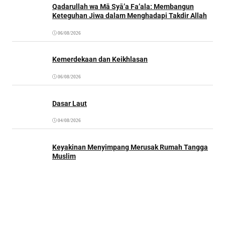
Qadarullah wa Mā Syā’a Fa’ala: Membangun
Keteguhan Jiwa dalam Menghadapi Takdir Allah
06/08/2026
Kemerdekaan dan Keikhlasan
06/08/2026
Dasar Laut
04/08/2026
Keyakinan Menyimpang Merusak Rumah Tangga
Muslim
03/08/2026