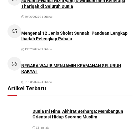
50 Nama-Nama Hizib yang Diwirdkan oleh Beberapa
Thariqah di Seluruh Dunia
30/06/2025
•
31 Dilihat
05
Mengenal 12 Jenis Sholat Sunnah: Panduan Lengkap
Ibadah Pelengkap Pahala
13/07/2025
•
29 Dilihat
06
NEGARA WAJIB MENJAMIN KEAMANAN SELURUH
RAKYAT
01/08/2026
•
24 Dilihat
Artikel Terbaru
Dunia Ini Hina, Akhirat Berharga: Membangun
Orientasi Hidup Seorang Muslim
13 jam lalu