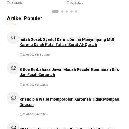
13 jam lalu
06/08/2026
Artikel Populer
01
Inilah Sosok Syaiful Karim, Dinilai Menyimpang MUI
Karena Salah Fatal Tafsiri Surat Al-Qariah
22/05/2025
•
191 Dilihat
02
3 Doa Berbahasa Jawa: Mudah Rezeki, Keamanan Diri,
dan Fasih Ceramah
26/07/2025
•
88 Dilihat
03
Khalid bin Walid memperoleh Karomah Tidak Mempan
Diracun
02/09/2021
•
36 Dilihat
04