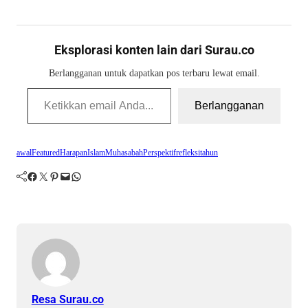
Eksplorasi konten lain dari Surau.co
Berlangganan untuk dapatkan pos terbaru lewat email.
Ketikkan email Anda...
Berlangganan
awal
Featured
Harapan
Islam
Muhasabah
Perspektif
refleksi
tahun
Facebook
Twitter
Pinterest
Mail
WhatsApp
Resa Surau.co