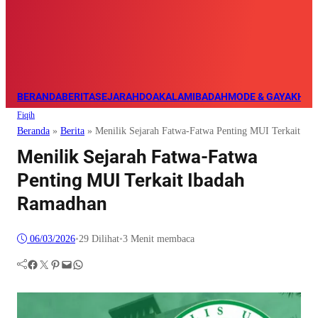
BERANDA
BERITA
SEJARAH
DOA
KALAM
IBADAH
MODE & GAYA
KHAZ
Fiqih
Beranda
»
Berita
»
Menilik Sejarah Fatwa-Fatwa Penting MUI Terkait Ib
Menilik Sejarah Fatwa-Fatwa
Penting MUI Terkait Ibadah
Ramadhan
06/03/2026
•
29
Dilihat
•
3 Menit membaca
Facebook
Twitter
Pinterest
Mail
WhatsApp