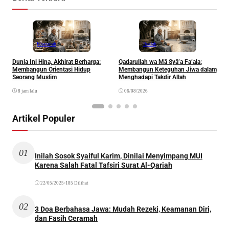
Khazanah
Ibadah
Dunia Ini Hina, Akhirat Berharga:
Qadarullah wa Mā Syā’a Fa’ala:
K
Membangun Orientasi Hidup
Membangun Keteguhan Jiwa dalam
Seorang Muslim
Menghadapi Takdir Allah
8 jam lalu
06/08/2026
Artikel Populer
01
Inilah Sosok Syaiful Karim, Dinilai Menyimpang MUI
Karena Salah Fatal Tafsiri Surat Al-Qariah
22/05/2025
•
185 Dilihat
02
3 Doa Berbahasa Jawa: Mudah Rezeki, Keamanan Diri,
dan Fasih Ceramah