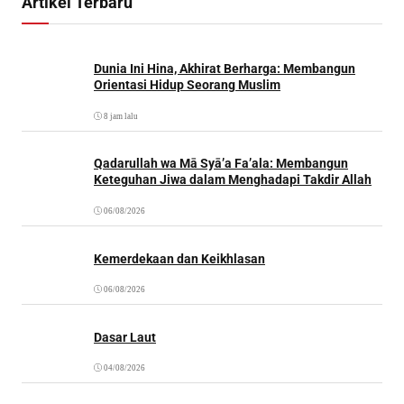
Artikel Terbaru
Dunia Ini Hina, Akhirat Berharga: Membangun
Orientasi Hidup Seorang Muslim
8 jam lalu
Qadarullah wa Mā Syā’a Fa’ala: Membangun
Keteguhan Jiwa dalam Menghadapi Takdir Allah
06/08/2026
Kemerdekaan dan Keikhlasan
06/08/2026
Dasar Laut
04/08/2026