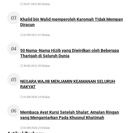
26/07/2025
•
86 Dilihat
03
Khalid bin Walid memperoleh Karomah Tidak Mempan
Diracun
02/09/2021
•
31 Dilihat
04
50 Nama-Nama Hizib yang Diwirdkan oleh Beberapa
Thariqah di Seluruh Dunia
30/06/2025
•
28 Dilihat
05
NEGARA WAJIB MENJAMIN KEAMANAN SELURUH
RAKYAT
01/08/2026
•
24 Dilihat
06
Membaca Ayat Kursi Setelah Shalat: Amalan Ringan
yang Mengantarkan Pada Khusnul Khatimah
01/08/2026
•
23 Dilihat