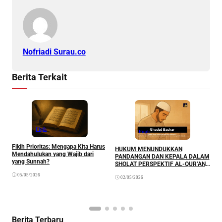
Nofriadi Surau.co
Berita Terkait
Fiqih
Fiqih
M
Fikih Prioritas: Mengapa Kita Harus
P
HUKUM MENUNDUKKAN
Mendahulukan yang Wajib dari
Y
PANDANGAN DAN KEPALA DALAM
yang Sunnah?
T
SHOLAT PERSPEKTIF AL-QUR’AN,
S
AL-HADITS, AS-SUNNAH,
05/05/2026
M
02/05/2026
PANDANGAN ULAMA’ TAFSIR,
(
ULAMA’ FIQIH DAN ULAMA’
P
TASAWUF
S
P
M
Berita Terbaru