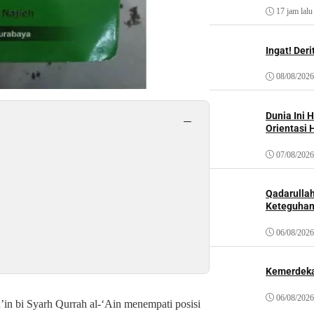
17 jam lalu
Ingat! Der
08/08/2026
Dunia Ini 
−
Orientasi 
07/08/2026
Qadarulla
Keteguhan
06/08/2026
Kemerdeka
06/08/2026
’in bi Syarh Qurrah al-‘Ain
menempati posisi