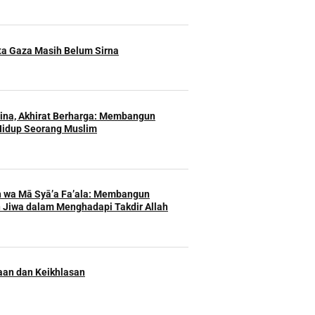
ita Gaza Masih Belum Sirna
Hina, Akhirat Berharga: Membangun
Hidup Seorang Muslim
h wa Mā Syā’a Fa’ala: Membangun
 Jiwa dalam Menghadapi Takdir Allah
an dan Keikhlasan