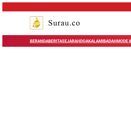
BERANDA
BERITA
SEJARAH
DOA
KALAM
IBADAH
MODE &