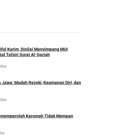
iful Karim, Dinilai Menyimpang MUI
al Tafsiri Surat Al-Qariah
lihat
 Jawa: Mudah Rezeki, Keamanan Diri, dan
lihat
id memperoleh Karomah Tidak Mempan
ihat