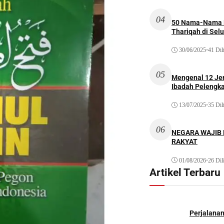
04
50 Nama-Nama H
Thariqah di Sel
30/06/2025
•
41 Dil
05
Mengenal 12 Je
Ibadah Pelengk
13/07/2025
•
35 Dil
06
NEGARA WAJIB
RAKYAT
01/08/2026
•
26 Dil
Artikel Terbaru
Perjalana