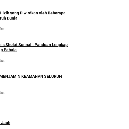
izib yang Diwirdkan oleh Beberapa
uruh Dunia
ihat
nis Sholat Sunnah: Panduan Lengkap
ap Pahala
ihat
 MENJAMIN KEAMANAN SELURUH
ihat
n Jauh