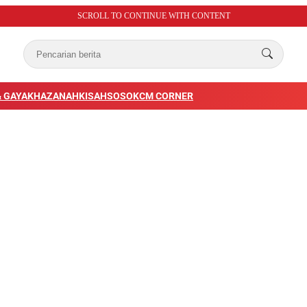
SCROLL TO CONTINUE WITH CONTENT
 GAYA
KHAZANAH
KISAH
SOSOK
CM CORNER