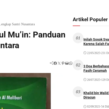
Artikel Populer
Lengkap Santri Nusantara
ul Mu’in: Panduan
01
Inilah Sosok Sya
ntara
Karena Salah Fat
22/05/2025
•
231 Di
Facebook
Twitter
Pinterest
Mail
WhatsApp
02
3 Doa Berbahasa
Fasih Ceramah
26/07/2025
•
129 Di
03
Khalid bin Wal
Diracun
02/09/2021
•
54 Dil