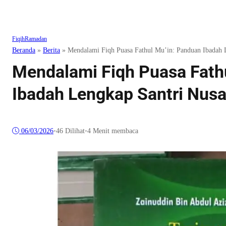
Fiqih
Ramadan
Beranda
»
Berita
»
Mendalami Fiqh Puasa Fathul Mu’in: Panduan Ibadah 
Mendalami Fiqh Puasa Fath
Ibadah Lengkap Santri Nusa
06/03/2026
•
46
Dilihat
•
4 Menit membaca