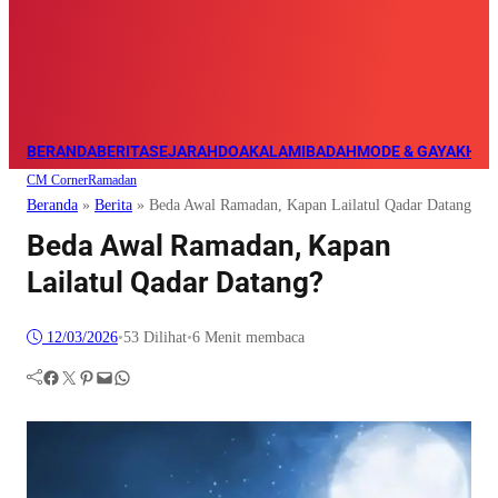
BERANDA
BERITA
SEJARAH
DOA
KALAM
IBADAH
MODE & GAYA
KHAZ
CM Corner
Ramadan
Beranda
»
Berita
»
Beda Awal Ramadan, Kapan Lailatul Qadar Datang?
Beda Awal Ramadan, Kapan
Lailatul Qadar Datang?
12/03/2026
•
53
Dilihat
•
6 Menit membaca
Facebook
Twitter
Pinterest
Mail
WhatsApp