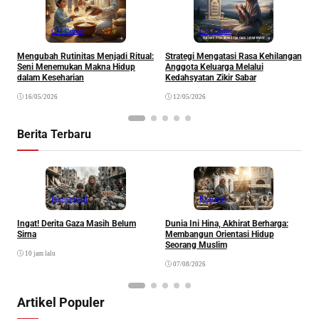
CM Corner
CM Corner
Mengubah Rutinitas Menjadi Ritual:
Strategi Mengatasi Rasa Kehilangan
M
Seni Menemukan Makna Hidup
Anggota Keluarga Melalui
M
dalam Keseharian
Kedahsyatan Zikir Sabar
16/05/2026
12/05/2026
Berita Terbaru
Internasional
Khazanah
Ingat! Derita Gaza Masih Belum
Dunia Ini Hina, Akhirat Berharga:
Q
Sirna
Membangun Orientasi Hidup
M
Seorang Muslim
M
10 jam lalu
07/08/2026
Artikel Populer