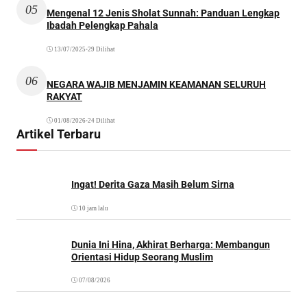
05
Mengenal 12 Jenis Sholat Sunnah: Panduan Lengkap
Ibadah Pelengkap Pahala
13/07/2025
•
29 Dilihat
06
NEGARA WAJIB MENJAMIN KEAMANAN SELURUH
RAKYAT
01/08/2026
•
24 Dilihat
Artikel Terbaru
Ingat! Derita Gaza Masih Belum Sirna
10 jam lalu
Dunia Ini Hina, Akhirat Berharga: Membangun
Orientasi Hidup Seorang Muslim
07/08/2026