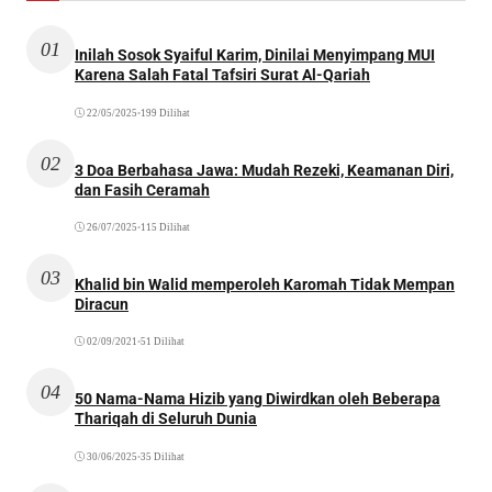
01
Inilah Sosok Syaiful Karim, Dinilai Menyimpang MUI
Karena Salah Fatal Tafsiri Surat Al-Qariah
22/05/2025
•
199 Dilihat
02
3 Doa Berbahasa Jawa: Mudah Rezeki, Keamanan Diri,
dan Fasih Ceramah
26/07/2025
•
115 Dilihat
03
Khalid bin Walid memperoleh Karomah Tidak Mempan
Diracun
02/09/2021
•
51 Dilihat
04
50 Nama-Nama Hizib yang Diwirdkan oleh Beberapa
Thariqah di Seluruh Dunia
30/06/2025
•
35 Dilihat