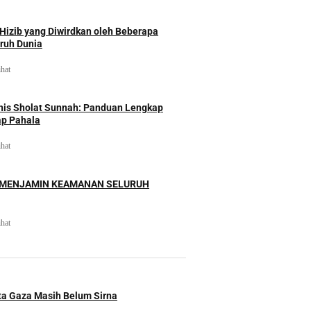
izib yang Diwirdkan oleh Beberapa
uruh Dunia
ihat
nis Sholat Sunnah: Panduan Lengkap
ap Pahala
ihat
 MENJAMIN KEAMANAN SELURUH
ihat
ita Gaza Masih Belum Sirna