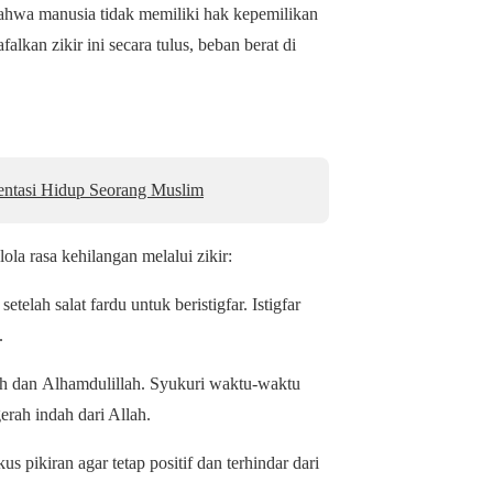
ahwa manusia tidak memiliki hak kepemilikan
kan zikir ini secara tulus, beban berat di
entasi Hidup Seorang Muslim
a rasa kehilangan melalui zikir:
elah salat fardu untuk beristigfar. Istigfar
.
h
dan
Alhamdulillah
. Syukuri waktu-waktu
rah indah dari Allah.
us pikiran agar tetap positif dan terhindar dari