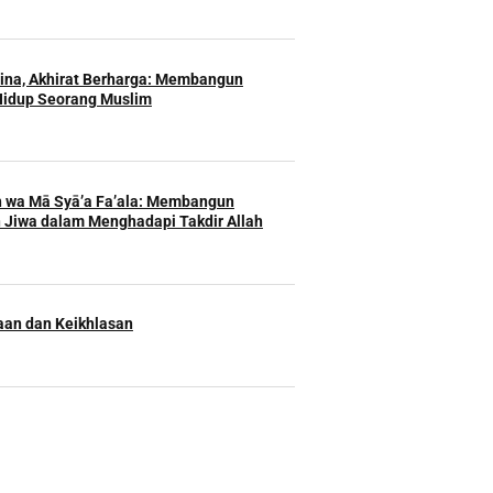
Hina, Akhirat Berharga: Membangun
Hidup Seorang Muslim
h wa Mā Syā’a Fa’ala: Membangun
 Jiwa dalam Menghadapi Takdir Allah
an dan Keikhlasan