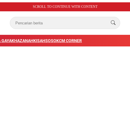
SCROLL TO CONTINUE WITH CONTENT
 GAYA
KHAZANAH
KISAH
SOSOK
CM CORNER