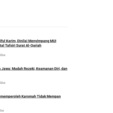
iful Karim, Dinilai Menyimpang MUI
al Tafsiri Surat Al-Qariah
lihat
 Jawa: Mudah Rezeki, Keamanan Diri, dan
lihat
id memperoleh Karomah Tidak Mempan
ihat