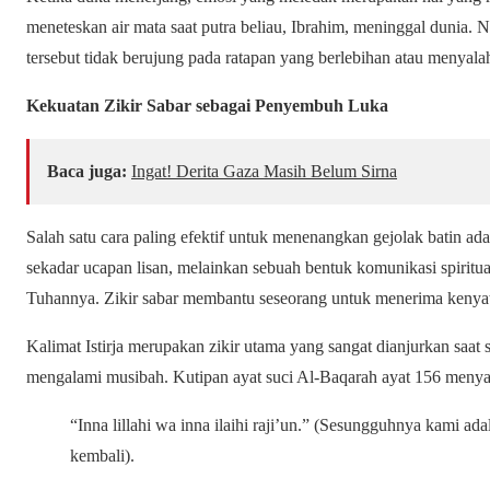
meneteskan air mata saat putra beliau, Ibrahim, meninggal dunia.
tersebut tidak berujung pada ratapan yang berlebihan atau menyalah
Kekuatan Zikir Sabar sebagai Penyembuh Luka
Baca juga:
Ingat! Derita Gaza Masih Belum Sirna
Salah satu cara paling efektif untuk menenangkan gejolak batin a
sekadar ucapan lisan, melainkan sebuah bentuk komunikasi spiri
Tuhannya. Zikir sabar membantu seseorang untuk menerima kenya
Kalimat
Istirja
merupakan zikir utama yang sangat dianjurkan saat
mengalami musibah. Kutipan ayat suci Al-Baqarah ayat 156 menya
“Inna lillahi wa inna ilaihi raji’un.” (Sesungguhnya kami a
kembali).