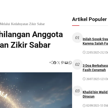
Artikel Populer
Melalui Kedahsyatan Zikir Sabar
ehilangan Anggota
01
Inilah Sosok Sya
an Zikir Sabar
Karena Salah Fat
22/05/2025
•
212 Di
Facebook
Twitter
Pinterest
Mail
WhatsApp
02
3 Doa Berbahasa
Fasih Ceramah
26/07/2025
•
123 Di
03
Khalid bin Wal
Diracun
02/09/2021
•
53 Dil