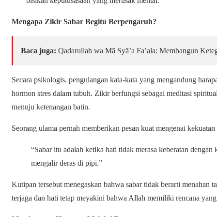
bisikan keputusasaan yang merusak mental.
Mengapa Zikir Sabar Begitu Berpengaruh?
Baca juga:
Qadarullah wa Mā Syā’a Fa’ala: Membangun Keteg
Secara psikologis, pengulangan kata-kata yang mengandung har
hormon stres dalam tubuh. Zikir berfungsi sebagai meditasi spiritua
menuju ketenangan batin.
Seorang ulama pernah memberikan pesan kuat mengenai kekuatan 
“Sabar itu adalah ketika hati tidak merasa keberatan dengan 
mengalir deras di pipi.”
Kutipan tersebut menegaskan bahwa sabar tidak berarti menahan tan
terjaga dan hati tetap meyakini bahwa Allah memiliki rencana yang l