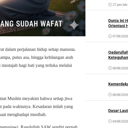
23 jam lalu
Dunia Ini 
Orientasi 
07/08/2026
t dalam perjalanan hidup setiap manusia.
Qadarulla
ampa, putus asa, hingga kehilangan arah
Keteguhan
mustajab bagi hati yang terluka melalui
06/08/2026
Kemerdeka
06/08/2026
Umat Muslim meyakini bahwa setiap jiwa
t pada waktunya. Kesadaran inilah yang
Dasar Laut
saat menghadapi musibah.
04/08/2026
manusiawi. Rasulullah SAW sendiri pernah