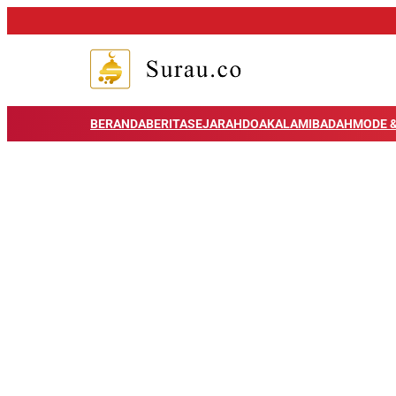
BERANDA
BERITA
SEJARAH
DOA
KALAM
IBADAH
MODE &