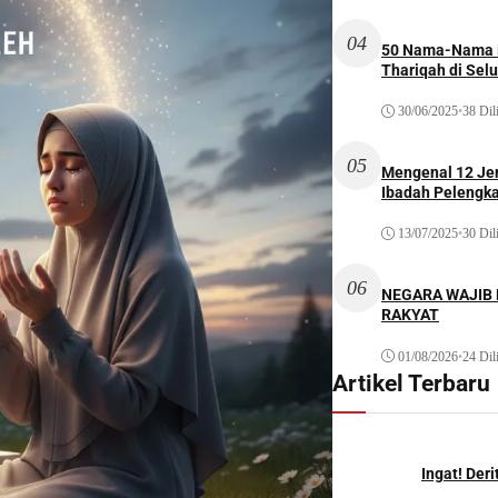
04
50 Nama-Nama H
Thariqah di Sel
30/06/2025
•
38 Dil
05
Mengenal 12 Je
Ibadah Pelengk
13/07/2025
•
30 Dil
06
NEGARA WAJIB
RAKYAT
01/08/2026
•
24 Dil
Artikel Terbaru
Ingat! Der