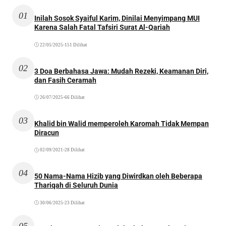
01
Inilah Sosok Syaiful Karim, Dinilai Menyimpang MUI
Karena Salah Fatal Tafsiri Surat Al-Qariah
22/05/2025
•
151 Dilihat
02
3 Doa Berbahasa Jawa: Mudah Rezeki, Keamanan Diri,
dan Fasih Ceramah
26/07/2025
•
66 Dilihat
03
Khalid bin Walid memperoleh Karomah Tidak Mempan
Diracun
02/09/2021
•
28 Dilihat
04
50 Nama-Nama Hizib yang Diwirdkan oleh Beberapa
Thariqah di Seluruh Dunia
30/06/2025
•
23 Dilihat
05