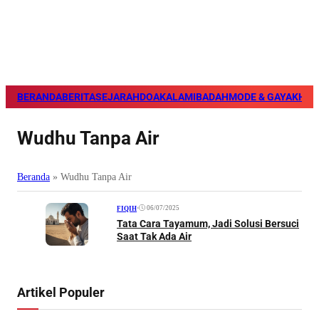
BERANDA
BERITA
SEJARAH
DOA
KALAM
IBADAH
MODE & GAYA
KHAZ
Wudhu Tanpa Air
Beranda
»
Wudhu Tanpa Air
•
06/07/2025
FIQIH
Tata Cara Tayamum, Jadi Solusi Bersuci
Saat Tak Ada Air
Artikel Populer