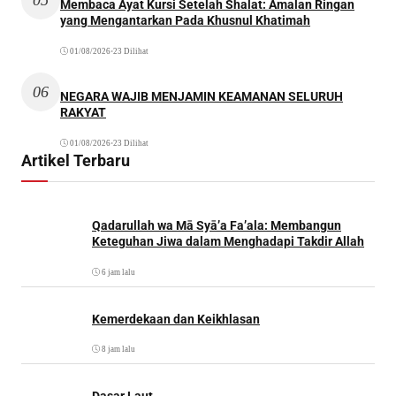
Membaca Ayat Kursi Setelah Shalat: Amalan Ringan
yang Mengantarkan Pada Khusnul Khatimah
01/08/2026
•
23 Dilihat
06
NEGARA WAJIB MENJAMIN KEAMANAN SELURUH
RAKYAT
01/08/2026
•
23 Dilihat
Artikel Terbaru
Qadarullah wa Mā Syā’a Fa’ala: Membangun
Keteguhan Jiwa dalam Menghadapi Takdir Allah
6 jam lalu
Kemerdekaan dan Keikhlasan
8 jam lalu
Dasar Laut