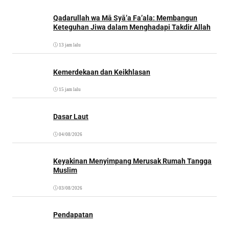
Qadarullah wa Mā Syā’a Fa’ala: Membangun
Keteguhan Jiwa dalam Menghadapi Takdir Allah
13 jam lalu
Kemerdekaan dan Keikhlasan
15 jam lalu
Dasar Laut
04/08/2026
Keyakinan Menyimpang Merusak Rumah Tangga
Muslim
03/08/2026
Pendapatan