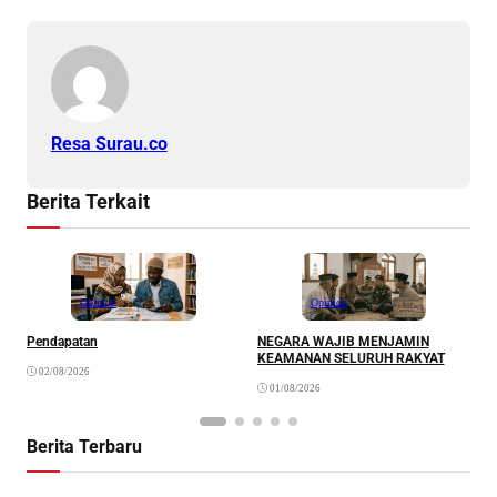
Resa Surau.co
Berita Terkait
Opinion
Opinion
Pendapatan
NEGARA WAJIB MENJAMIN
M
KEAMANAN SELURUH RAKYAT
02/08/2026
01/08/2026
Berita Terbaru