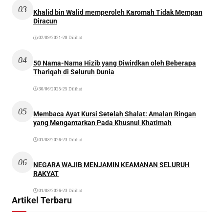
03
Khalid bin Walid memperoleh Karomah Tidak Mempan
Diracun
02/09/2021
•
28 Dilihat
04
50 Nama-Nama Hizib yang Diwirdkan oleh Beberapa
Thariqah di Seluruh Dunia
30/06/2025
•
25 Dilihat
05
Membaca Ayat Kursi Setelah Shalat: Amalan Ringan
yang Mengantarkan Pada Khusnul Khatimah
01/08/2026
•
23 Dilihat
06
NEGARA WAJIB MENJAMIN KEAMANAN SELURUH
RAKYAT
01/08/2026
•
23 Dilihat
Artikel Terbaru