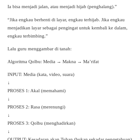
Ia bisa menjadi jalan, atau menjadi hijab (penghalang).”
“Jika engkau berhenti di layar, engkau terhijab. Jika engkau
menjadikan layar sebagai pengingat untuk kembali ke dalam,
engkau terbimbing.”
Lalu guru menggambar di tanah:
Algoritma Qolbu: Media → Makna → Ma’rifat
INPUT: Media (kata, video, suara)
↓
PROSES 1: Akal (memahami)
↓
PROSES 2: Rasa (merenungi)
↓
PROSES 3: Qolbu (menghadirkan)
↓
OUTPUT: Kesadaran akan Tuhan (bukan sekadar pengetahuan)