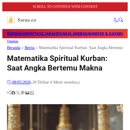
SCROLL TO CONTINUE WITH CONTENT
BERANDA
BERITA
SEJARAH
DOA
KALAM
IBADAH
MODE & GAYA
KHAZ
Opinion
Beranda
»
Berita
»
Matematika Spiritual Kurban: Saat Angka Bertemu Ma
Matematika Spiritual Kurban:
Saat Angka Bertemu Makna
08/05/2026
•
28
Dilihat
•
4 Menit membaca
Facebook
Twitter
Pinterest
Mail
WhatsApp