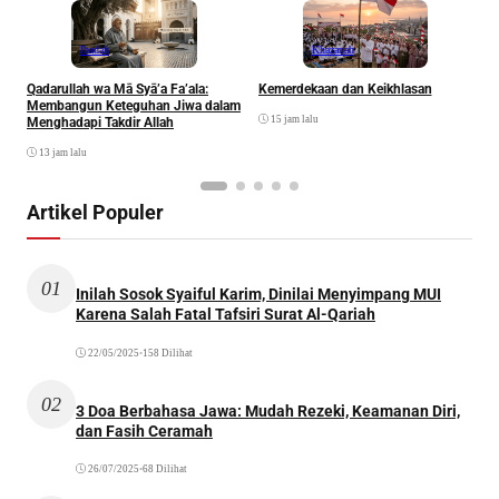
Ibadah
Khazanah
Qadarullah wa Mā Syā’a Fa’ala:
Kemerdekaan dan Keikhlasan
D
Membangun Keteguhan Jiwa dalam
15 jam lalu
Menghadapi Takdir Allah
13 jam lalu
Artikel Populer
01
Inilah Sosok Syaiful Karim, Dinilai Menyimpang MUI
Karena Salah Fatal Tafsiri Surat Al-Qariah
22/05/2025
•
158 Dilihat
02
3 Doa Berbahasa Jawa: Mudah Rezeki, Keamanan Diri,
dan Fasih Ceramah
26/07/2025
•
68 Dilihat