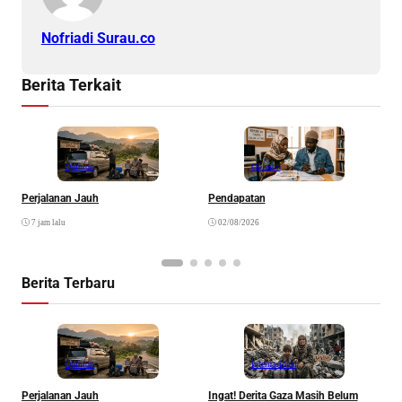
Nofriadi Surau.co
Berita Terkait
Opinion
Opinion
Perjalanan Jauh
Pendapatan
N
K
7 jam lalu
02/08/2026
Berita Terbaru
Opinion
Internasional
Perjalanan Jauh
Ingat! Derita Gaza Masih Belum
D