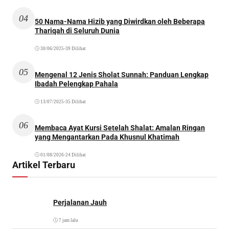
04
50 Nama-Nama Hizib yang Diwirdkan oleh Beberapa
Thariqah di Seluruh Dunia
30/06/2025
•
39 Dilihat
05
Mengenal 12 Jenis Sholat Sunnah: Panduan Lengkap
Ibadah Pelengkap Pahala
13/07/2025
•
35 Dilihat
06
Membaca Ayat Kursi Setelah Shalat: Amalan Ringan
yang Mengantarkan Pada Khusnul Khatimah
01/08/2026
•
24 Dilihat
Artikel Terbaru
Perjalanan Jauh
7 jam lalu