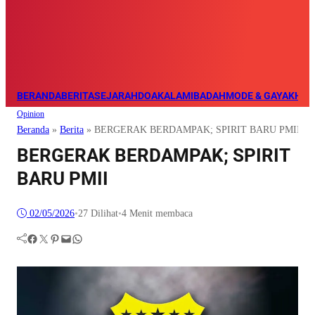
BERANDA
BERITA
SEJARAH
DOA
KALAM
IBADAH
MODE & GAYA
KHAZ
Opinion
Beranda
»
Berita
»
BERGERAK BERDAMPAK; SPIRIT BARU PMII
BERGERAK BERDAMPAK; SPIRIT
BARU PMII
02/05/2026
•
27
Dilihat
•
4 Menit membaca
Facebook
Twitter
Pinterest
Mail
WhatsApp