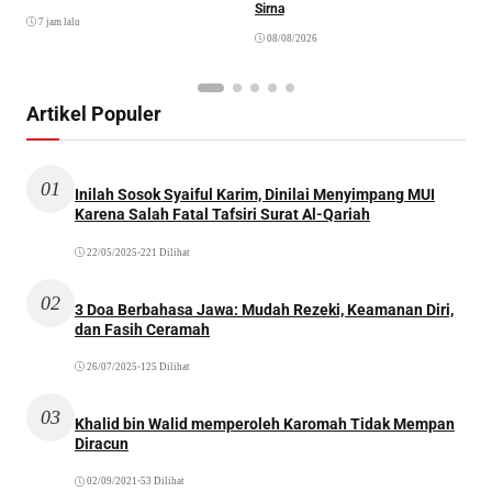
Sirna
M
7 jam lalu
S
08/08/2026
Artikel Populer
01
Inilah Sosok Syaiful Karim, Dinilai Menyimpang MUI
Karena Salah Fatal Tafsiri Surat Al-Qariah
22/05/2025
•
221 Dilihat
02
3 Doa Berbahasa Jawa: Mudah Rezeki, Keamanan Diri,
dan Fasih Ceramah
26/07/2025
•
125 Dilihat
03
Khalid bin Walid memperoleh Karomah Tidak Mempan
Diracun
02/09/2021
•
53 Dilihat