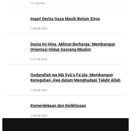
5 jam lalu
Ingat! Derita Gaza Masih Belum Sirna
08/08/2026
Dunia Ini Hina, Akhirat Berharga: Membangun
Orientasi Hidup Seorang Muslim
07/08/2026
Qadarullah wa Mā Syā’a Fa’ala: Membangun
Keteguhan Jiwa dalam Menghadapi Takdir Allah
06/08/2026
Kemerdekaan dan Keikhlasan
06/08/2026