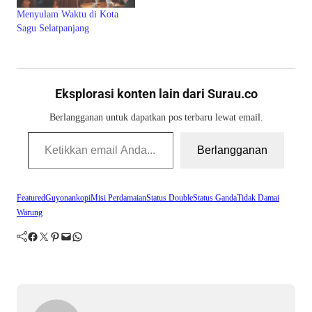
Menyulam Waktu di Kota
Sagu Selatpanjang
Eksplorasi konten lain dari Surau.co
Berlangganan untuk dapatkan pos terbaru lewat email.
Ketikkan email Anda...
Berlangganan
Featured
Guyonan
kopi
Misi Perdamaian
Status Double
Status Ganda
Tidak Damai
Warung
Facebook
Twitter
Pinterest
Mail
WhatsApp