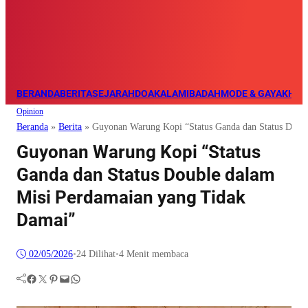
BERANDA
BERITA
SEJARAH
DOA
KALAM
IBADAH
MODE & GAYA
KHAZ
Opinion
Beranda
»
Berita
»
Guyonan Warung Kopi “Status Ganda dan Status Doub
Guyonan Warung Kopi “Status
Ganda dan Status Double dalam
Misi Perdamaian yang Tidak
Damai”
02/05/2026
•
24
Dilihat
•
4 Menit membaca
Facebook
Twitter
Pinterest
Mail
WhatsApp