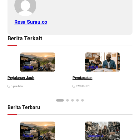
Resa Surau.co
Berita Terkait
Opinion
Opinion
Perjalanan Jauh
Pendapatan
N
K
5 jam lalu
02/08/2026
Berita Terbaru
Opinion
Internasional