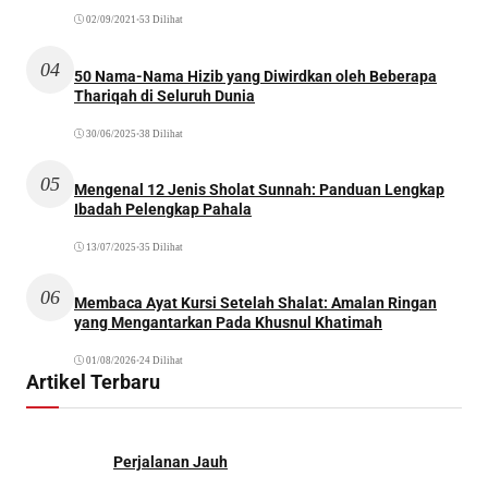
02/09/2021
•
53 Dilihat
04
50 Nama-Nama Hizib yang Diwirdkan oleh Beberapa
Thariqah di Seluruh Dunia
30/06/2025
•
38 Dilihat
05
Mengenal 12 Jenis Sholat Sunnah: Panduan Lengkap
Ibadah Pelengkap Pahala
13/07/2025
•
35 Dilihat
06
Membaca Ayat Kursi Setelah Shalat: Amalan Ringan
yang Mengantarkan Pada Khusnul Khatimah
01/08/2026
•
24 Dilihat
Artikel Terbaru
Perjalanan Jauh