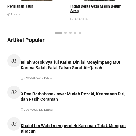
Perjalanan Jauh
Ingat! Derita Gaza Masih Belum
D
Sirna
M
5 jam lalu
S
08/08/2026
Artikel Populer
01
Inilah Sosok Syaiful Karim, Dinilai Menyimpang MUI
Karena Salah Fatal Tafsiri Surat Al-Qariah
22/05/2025
•
217 Dilihat
02
3 Doa Berbahasa Jawa: Mudah Rezeki, Keamanan Diri,
dan Fasih Ceramah
26/07/2025
•
125 Dilihat
03
Khalid bin Walid memperoleh Karomah Tidak Mempan
Diracun