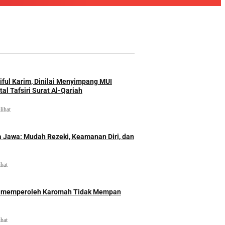
iful Karim, Dinilai Menyimpang MUI
al Tafsiri Surat Al-Qariah
lihat
 Jawa: Mudah Rezeki, Keamanan Diri, dan
ihat
id memperoleh Karomah Tidak Mempan
ihat