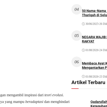
04
50 Nama-Nama H
Thariqah di Sel
30/06/2025
•
26 Dil
05
NEGARA WAJIB
RAKYAT
01/08/2026
•
24 Dil
06
Membaca Ayat Ku
Mengantarkan P
01/08/2026
•
23 Dil
Artikel Terbaru
gan mengambil inspirasi dari
teori evolusi
.
hanya yang mampu
beradaptasi
dan menghindari
Qadarulla
Keteguhan