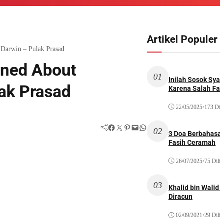
Artikel Populer
 Darwin – Pulak Prasad
rned About
01
Inilah Sosok Sya
lak Prasad
Karena Salah Fat
22/05/2025
•
173 Di
Facebook
Twitter
Pinterest
Mail
WhatsApp
02
3 Doa Berbahasa
Fasih Ceramah
26/07/2025
•
75 Dil
03
Khalid bin Wal
Diracun
02/09/2021
•
29 Dil