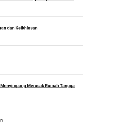
an dan Keikhlasan
 Menyimpang Merusak Rumah Tangga
an