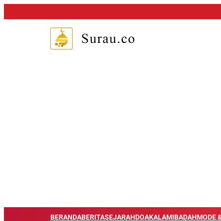
BERANDA
BERITA
SEJARAH
DOA
KALAM
IBADAH
MODE &