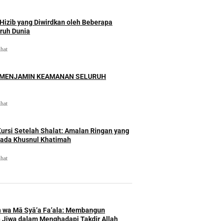
izib yang Diwirdkan oleh Beberapa
uruh Dunia
ihat
 MENJAMIN KEAMANAN SELURUH
ihat
rsi Setelah Shalat: Amalan Ringan yang
ada Khusnul Khatimah
ihat
h wa Mā Syā’a Fa’ala: Membangun
 Jiwa dalam Menghadapi Takdir Allah