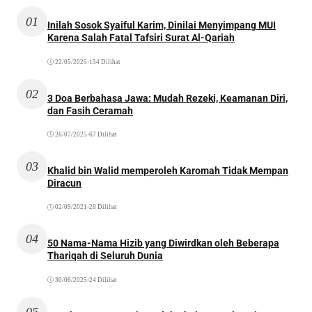
01
Inilah Sosok Syaiful Karim, Dinilai Menyimpang MUI
Karena Salah Fatal Tafsiri Surat Al-Qariah
22/05/2025
•
154 Dilihat
02
3 Doa Berbahasa Jawa: Mudah Rezeki, Keamanan Diri,
dan Fasih Ceramah
26/07/2025
•
67 Dilihat
03
Khalid bin Walid memperoleh Karomah Tidak Mempan
Diracun
02/09/2021
•
28 Dilihat
04
50 Nama-Nama Hizib yang Diwirdkan oleh Beberapa
Thariqah di Seluruh Dunia
30/06/2025
•
24 Dilihat
05