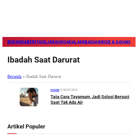
BERANDA
BERITA
SEJARAH
DOA
KALAM
IBADAH
MODE & GAYA
KHAZ
Ibadah Saat Darurat
Beranda
»
Ibadah Saat Darurat
•
06/07/2025
FIQIH
Tata Cara Tayamum, Jadi Solusi Bersuci
Saat Tak Ada Air
Artikel Populer