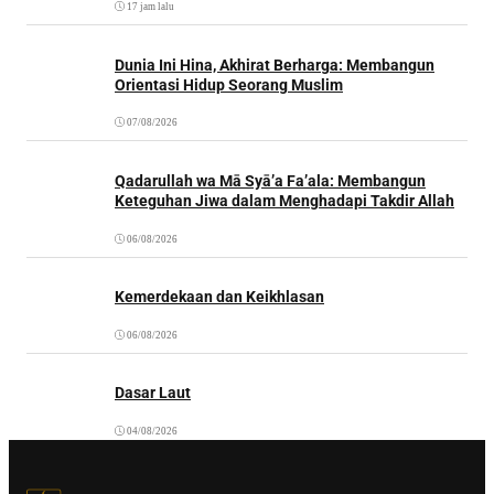
17 jam lalu
Dunia Ini Hina, Akhirat Berharga: Membangun
Orientasi Hidup Seorang Muslim
07/08/2026
Qadarullah wa Mā Syā’a Fa’ala: Membangun
Keteguhan Jiwa dalam Menghadapi Takdir Allah
06/08/2026
Kemerdekaan dan Keikhlasan
06/08/2026
Dasar Laut
04/08/2026