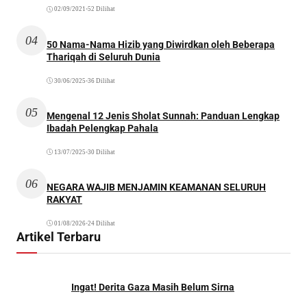
02/09/2021
•
52 Dilihat
04
50 Nama-Nama Hizib yang Diwirdkan oleh Beberapa
Thariqah di Seluruh Dunia
30/06/2025
•
36 Dilihat
05
Mengenal 12 Jenis Sholat Sunnah: Panduan Lengkap
Ibadah Pelengkap Pahala
13/07/2025
•
30 Dilihat
06
NEGARA WAJIB MENJAMIN KEAMANAN SELURUH
RAKYAT
01/08/2026
•
24 Dilihat
Artikel Terbaru
Ingat! Derita Gaza Masih Belum Sirna