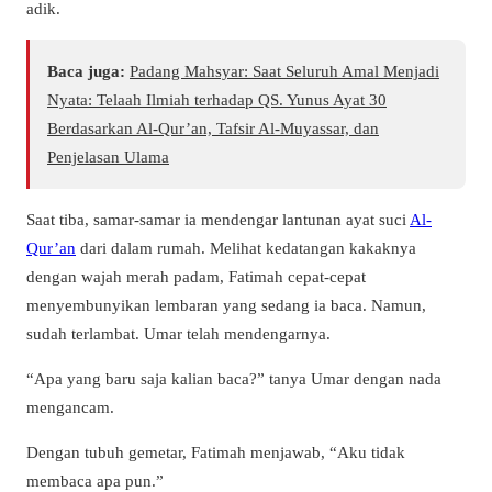
adik.
Baca juga:
Padang Mahsyar: Saat Seluruh Amal Menjadi
Nyata: Telaah Ilmiah terhadap QS. Yunus Ayat 30
Berdasarkan Al-Qur’an, Tafsir Al-Muyassar, dan
Penjelasan Ulama
Saat tiba, samar-samar ia mendengar lantunan ayat suci
Al-
Qur’an
dari dalam rumah. Melihat kedatangan kakaknya
dengan wajah merah padam, Fatimah cepat-cepat
menyembunyikan lembaran yang sedang ia baca. Namun,
sudah terlambat. Umar telah mendengarnya.
“Apa yang baru saja kalian baca?” tanya Umar dengan nada
mengancam.
Dengan tubuh gemetar, Fatimah menjawab, “Aku tidak
membaca apa pun.”