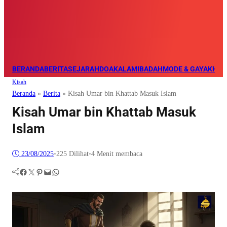
BERANDA
BERITA
SEJARAH
DOA
KALAM
IBADAH
MODE & GAYA
KHAZ
Kisah
Beranda
»
Berita
»
Kisah Umar bin Khattab Masuk Islam
Kisah Umar bin Khattab Masuk
Islam
23/08/2025
•
225
Dilihat
•
4 Menit membaca
Facebook
Twitter
Pinterest
Mail
WhatsApp