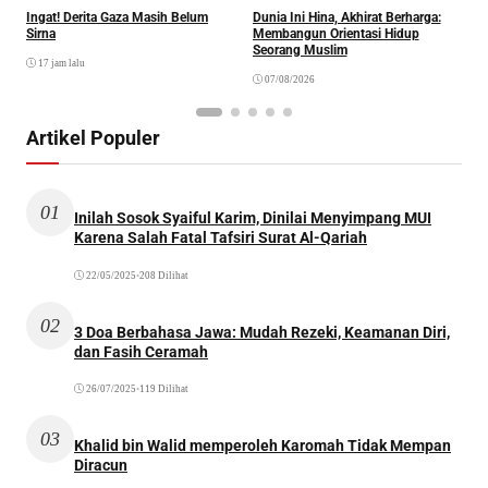
Ingat! Derita Gaza Masih Belum
Dunia Ini Hina, Akhirat Berharga:
Q
Sirna
Membangun Orientasi Hidup
M
Seorang Muslim
M
17 jam lalu
07/08/2026
Artikel Populer
01
Inilah Sosok Syaiful Karim, Dinilai Menyimpang MUI
Karena Salah Fatal Tafsiri Surat Al-Qariah
22/05/2025
•
208 Dilihat
02
3 Doa Berbahasa Jawa: Mudah Rezeki, Keamanan Diri,
dan Fasih Ceramah
26/07/2025
•
119 Dilihat
03
Khalid bin Walid memperoleh Karomah Tidak Mempan
Diracun