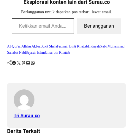
Eksplorasi konten lain dari Surau.co
Berlangganan untuk dapatkan pos terbaru lewat email.
Ketikkan email Anda...
Berlangganan
Al-Qur'an
Allahu Akbar
Bukit Shafa
Fatimah Binti Khattab
Hidayah
Nabi Muhammad
Sahabat Nabi
Sejarah Islam
Umar bin Khattab
Facebook
Twitter
Pinterest
Mail
WhatsApp
Tri Surau.co
Berita Terkait