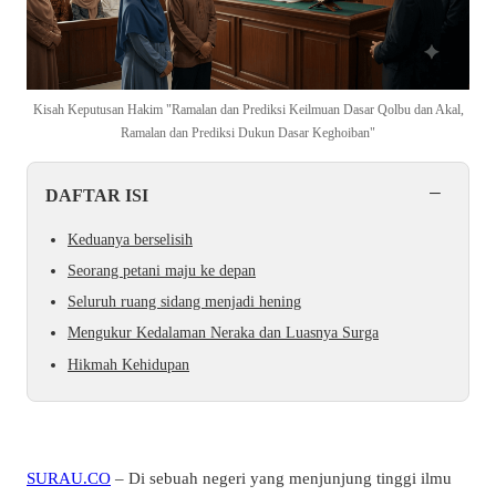
Kisah Keputusan Hakim "Ramalan dan Prediksi Keilmuan Dasar Qolbu dan Akal,
Ramalan dan Prediksi Dukun Dasar Keghoiban"
−
DAFTAR ISI
Keduanya berselisih
Seorang petani maju ke depan
Seluruh ruang sidang menjadi hening
Mengukur Kedalaman Neraka dan Luasnya Surga
Hikmah Kehidupan
SURAU.CO
– Di sebuah negeri yang menjunjung tinggi ilmu