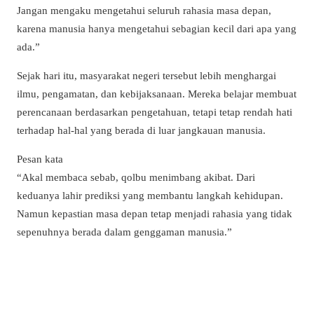
Jangan mengaku mengetahui seluruh rahasia masa depan,
karena manusia hanya mengetahui sebagian kecil dari apa yang
ada.”
Sejak hari itu, masyarakat negeri tersebut lebih menghargai
ilmu, pengamatan, dan kebijaksanaan. Mereka belajar membuat
perencanaan berdasarkan pengetahuan, tetapi tetap rendah hati
terhadap hal-hal yang berada di luar jangkauan manusia.
Pesan kata
“Akal membaca sebab, qolbu menimbang akibat. Dari
keduanya lahir prediksi yang membantu langkah kehidupan.
Namun kepastian masa depan tetap menjadi rahasia yang tidak
sepenuhnya berada dalam genggaman manusia.”