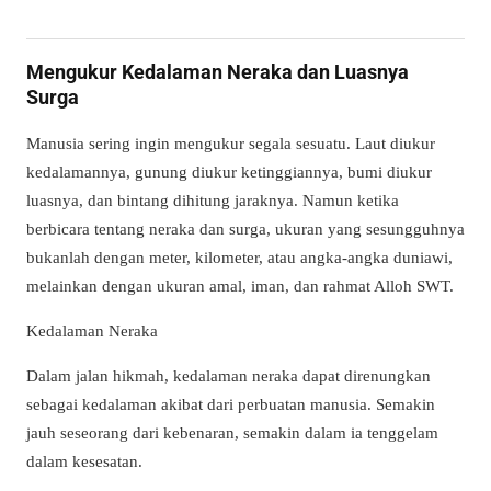
Mengukur Kedalaman Neraka dan Luasnya
Surga
Manusia sering ingin mengukur segala sesuatu. Laut diukur
kedalamannya, gunung diukur ketinggiannya, bumi diukur
luasnya, dan bintang dihitung jaraknya. Namun ketika
berbicara tentang neraka dan surga, ukuran yang sesungguhnya
bukanlah dengan meter, kilometer, atau angka-angka duniawi,
melainkan dengan ukuran amal, iman, dan rahmat Alloh SWT.
Kedalaman Neraka
Dalam jalan hikmah, kedalaman neraka dapat direnungkan
sebagai kedalaman akibat dari perbuatan manusia. Semakin
jauh seseorang dari kebenaran, semakin dalam ia tenggelam
dalam kesesatan.