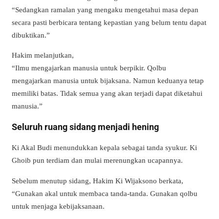
“Sedangkan ramalan yang mengaku mengetahui masa depan
secara pasti berbicara tentang kepastian yang belum tentu dapat
dibuktikan.”
Hakim melanjutkan,
“Ilmu mengajarkan manusia untuk berpikir. Qolbu
mengajarkan manusia untuk bijaksana. Namun keduanya tetap
memiliki batas. Tidak semua yang akan terjadi dapat diketahui
manusia.”
Seluruh ruang sidang menjadi hening
Ki Akal Budi menundukkan kepala sebagai tanda syukur. Ki
Ghoib pun terdiam dan mulai merenungkan ucapannya.
Sebelum menutup sidang, Hakim Ki Wijaksono berkata,
“Gunakan akal untuk membaca tanda-tanda. Gunakan qolbu
untuk menjaga kebijaksanaan.