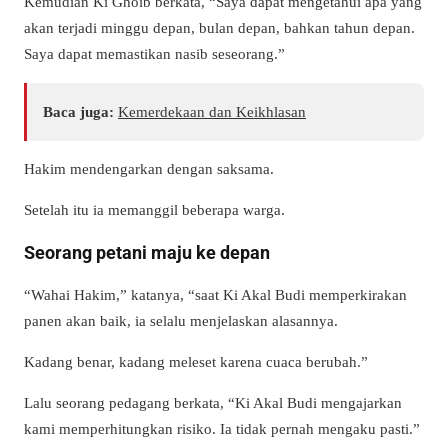
Kemudian Ki Ghoib berkata, “Saya dapat mengetahui apa yang
akan terjadi minggu depan, bulan depan, bahkan tahun depan.
Saya dapat memastikan nasib seseorang.”
Baca juga:
Kemerdekaan dan Keikhlasan
Hakim mendengarkan dengan saksama.
Setelah itu ia memanggil beberapa warga.
Seorang petani maju ke depan
“Wahai Hakim,” katanya, “saat Ki Akal Budi memperkirakan
panen akan baik, ia selalu menjelaskan alasannya.
Kadang benar, kadang meleset karena cuaca berubah.”
Lalu seorang pedagang berkata, “Ki Akal Budi mengajarkan
kami memperhitungkan risiko. Ia tidak pernah mengaku pasti.”