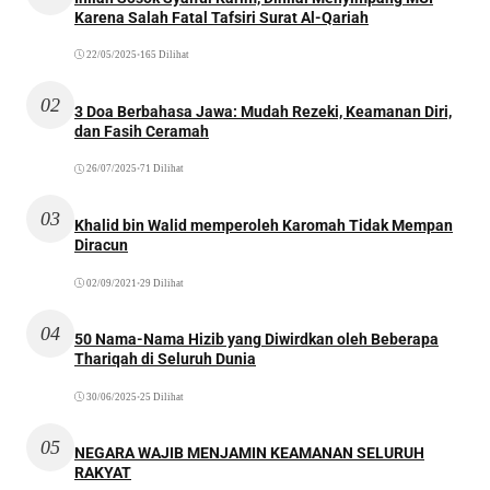
Karena Salah Fatal Tafsiri Surat Al-Qariah
22/05/2025
•
165 Dilihat
02
3 Doa Berbahasa Jawa: Mudah Rezeki, Keamanan Diri,
dan Fasih Ceramah
26/07/2025
•
71 Dilihat
03
Khalid bin Walid memperoleh Karomah Tidak Mempan
Diracun
02/09/2021
•
29 Dilihat
04
50 Nama-Nama Hizib yang Diwirdkan oleh Beberapa
Thariqah di Seluruh Dunia
30/06/2025
•
25 Dilihat
05
NEGARA WAJIB MENJAMIN KEAMANAN SELURUH
RAKYAT