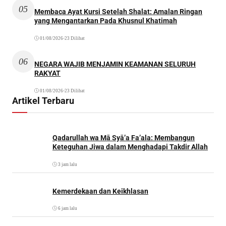
05
Membaca Ayat Kursi Setelah Shalat: Amalan Ringan
yang Mengantarkan Pada Khusnul Khatimah
01/08/2026
•
23 Dilihat
06
NEGARA WAJIB MENJAMIN KEAMANAN SELURUH
RAKYAT
01/08/2026
•
23 Dilihat
Artikel Terbaru
Qadarullah wa Mā Syā’a Fa’ala: Membangun
Keteguhan Jiwa dalam Menghadapi Takdir Allah
3 jam lalu
Kemerdekaan dan Keikhlasan
6 jam lalu