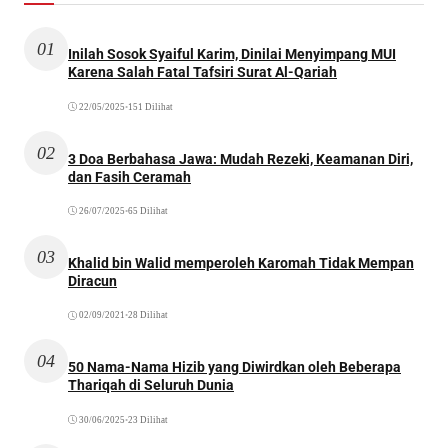
01
Inilah Sosok Syaiful Karim, Dinilai Menyimpang MUI
Karena Salah Fatal Tafsiri Surat Al-Qariah
22/05/2025
•
151 Dilihat
02
3 Doa Berbahasa Jawa: Mudah Rezeki, Keamanan Diri,
dan Fasih Ceramah
26/07/2025
•
65 Dilihat
03
Khalid bin Walid memperoleh Karomah Tidak Mempan
Diracun
02/09/2021
•
28 Dilihat
04
50 Nama-Nama Hizib yang Diwirdkan oleh Beberapa
Thariqah di Seluruh Dunia
30/06/2025
•
23 Dilihat