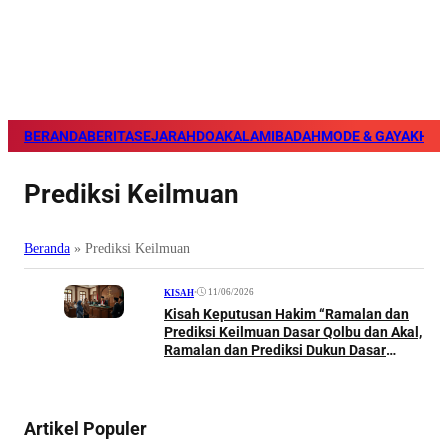
BERANDA
BERITA
SEJARAH
DOA
KALAM
IBADAH
MODE & GAYA
KHAZ
Prediksi Keilmuan
Beranda
»
Prediksi Keilmuan
•
11/06/2026
KISAH
Kisah Keputusan Hakim “Ramalan dan
Prediksi Keilmuan Dasar Qolbu dan Akal,
Ramalan dan Prediksi Dukun Dasar
Keghoiban”
Artikel Populer