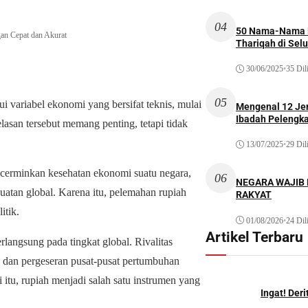
04
50 Nama-Nama H
gan Cepat dan Akurat
Thariqah di Sel
30/06/2025
•
35 Dil
05
i variabel ekonomi yang bersifat teknis, mulai
Mengenal 12 Je
Ibadah Pelengk
elasan tersebut memang penting, tetapi tidak
13/07/2025
•
29 Dil
encerminkan kesehatan ekonomi suatu negara,
06
NEGARA WAJIB
uatan global. Karena itu, pelemahan rupiah
RAKYAT
itik.
01/08/2026
•
24 Dil
Artikel Terbaru
rlangsung pada tingkat global. Rivalitas
i, dan pergeseran pusat-pusat pertumbuhan
 itu, rupiah menjadi salah satu instrumen yang
Ingat! Der