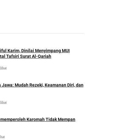
iful Karim, Dinilai Menyimpang MUI
al Tafsiri Surat Al-Qariah
lihat
 Jawa: Mudah Rezeki, Keamanan Diri, dan
lihat
id memperoleh Karomah Tidak Mempan
ihat