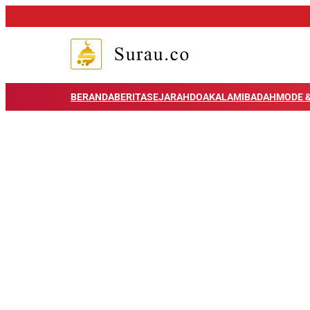
BERANDA
BERITA
SEJARAH
DOA
KALAM
IBADAH
MODE &