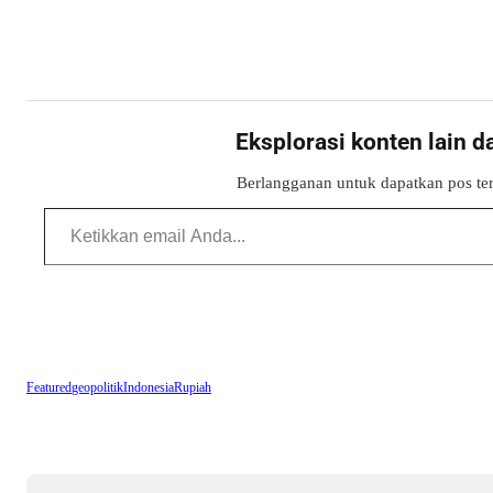
Eksplorasi konten lain d
Berlangganan untuk dapatkan pos ter
Ketikkan email Anda...
Featured
geopolitik
Indonesia
Rupiah