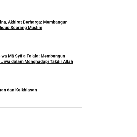
Hina, Akhirat Berharga: Membangun
Hidup Seorang Muslim
h wa Mā Syā’a Fa’ala: Membangun
 Jiwa dalam Menghadapi Takdir Allah
an dan Keikhlasan