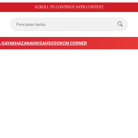
SCROLL TO CONTINUE WITH CONTENT
 GAYA
KHAZANAH
KISAH
SOSOK
CM CORNER