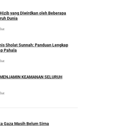
izib yang Diwirdkan oleh Beberapa
uruh Dunia
ihat
nis Sholat Sunnah: Panduan Lengkap
ap Pahala
ihat
 MENJAMIN KEAMANAN SELURUH
ihat
ita Gaza Masih Belum Sirna