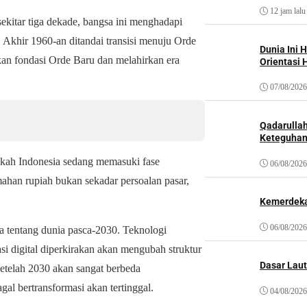
12 jam lalu
ekitar tiga dekade, bangsa ini menghadapi
 Akhir 1960-an ditandai transisi menuju Orde
Dunia Ini 
an fondasi Orde Baru dan melahirkan era
Orientasi 
07/08/2026
Qadarulla
Keteguhan
akah Indonesia sedang memasuki fase
06/08/2026
mahan rupiah bukan sekadar persoalan pasar,
Kemerdeka
06/08/2026
ra tentang dunia pasca-2030. Teknologi
asi digital diperkirakan akan mengubah struktur
Dasar Laut
setelah 2030 akan sangat berbeda
l bertransformasi akan tertinggal.
04/08/2026