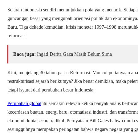
Sejarah Indonesia sendiri menunjukkan pola yang menarik. Setiap s
guncangan besar yang mengubah orientasi politik dan ekonominya.
Baru. Tiga dekade kemudian, krisis moneter 1997–1998 meruntuhk
reformasi.
Baca juga:
Ingat! Derita Gaza Masih Belum Sirna
Kini, menjelang 30 tahun pasca Reformasi. Muncul pertanyaan ap
restrukturisasi sejarah berikutnya? Jika benar demikian, maka pele
tetapi isyarat dari perubahan besar Indonesia.
Perubahan global
itu semakin relevan ketika banyak analis berbica
kecerdasan buatan, energi baru, otomatisasi industri, dan transform
ekonomi dunia secara radikal. Pernyataan Bill Gates bahwa dunia 
sesungguhnya merupakan peringatan bahwa negara-negara yang gaga