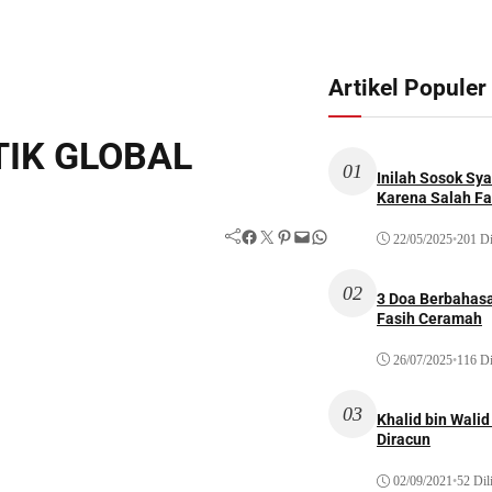
Artikel Populer
TIK GLOBAL
01
Inilah Sosok Sya
Karena Salah Fat
Facebook
Twitter
Pinterest
Mail
WhatsApp
22/05/2025
•
201 Di
02
3 Doa Berbahasa
Fasih Ceramah
26/07/2025
•
116 Di
03
Khalid bin Wal
Diracun
02/09/2021
•
52 Dil