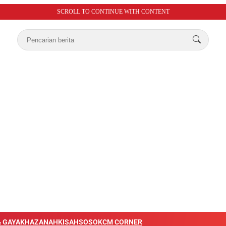
SCROLL TO CONTINUE WITH CONTENT
 GAYA
KHAZANAH
KISAH
SOSOK
CM CORNER