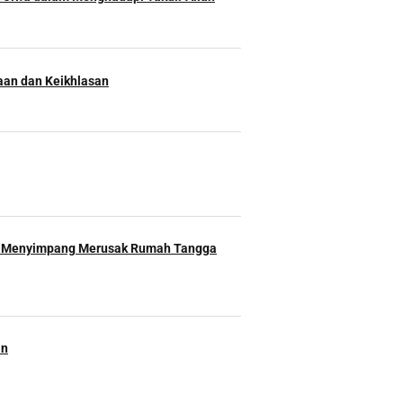
an dan Keikhlasan
 Menyimpang Merusak Rumah Tangga
an