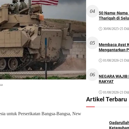
04
50 Nama-Nama H
Thariqah di Sel
30/06/2025
•
25 Dil
05
Membaca Ayat Ku
Mengantarkan P
01/08/2026
•
23 Dil
06
NEGARA WAJIB
RAKYAT
ka
01/08/2026
•
23 Dil
Artikel Terbaru
esia untuk Perserikatan Bangsa-Bangsa, New
Qadarulla
Keteguhan