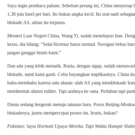
Saya ingin pembaca paham. Sebelum perang ini, China menyerap ha
1,38 juta barel per hari. Itu bukan angka kecil. Itu urat nadi seba
blokade AS, aliran itu terputus.
Menteri Luar Negeri China, Wang Yi, sudah menelepon Iran. Denga
keras, dia bilang: “Selat Hormuz harus normal. Navigasi bebas ha
jangan ganggu bisnis kami.”
Dan ada yang lebih menarik. Rusia, dengan sigap, sudah menawa
blokade, nanti kami ganti. Coba bayangkan implikasinya. China da
bahu-membahu karena satu alasan: ulah AS yang memblokade Iran.
membentuk aliansi militer. Tapi arahnya ke sana. Perlahan tapi pasti
Dunia sedang bergerak menuju tatanan baru. Poros Beijing-Moskw
blokadenya, justru mempercepat proses itu. Ironis, bukan?
Pakistan: Saya Hormati Upaya Mereka. Tapi Waktu Hampir Habis