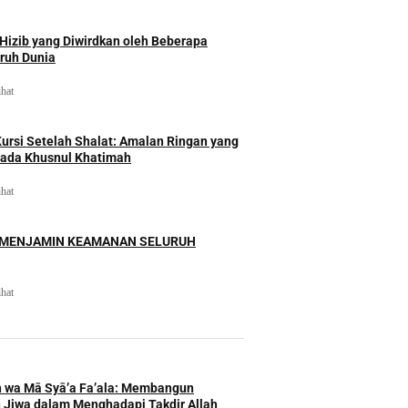
izib yang Diwirdkan oleh Beberapa
uruh Dunia
ihat
rsi Setelah Shalat: Amalan Ringan yang
ada Khusnul Khatimah
ihat
 MENJAMIN KEAMANAN SELURUH
ihat
h wa Mā Syā’a Fa’ala: Membangun
 Jiwa dalam Menghadapi Takdir Allah