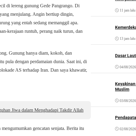
cil di lereng gunung Gede Pangrango. Di
11 jam lalu
yang menjulang. Angin bertiup dingin,
burung yang entah sedang memanggil apa.
Kemerdeka
an-kerajaan runtuh, perang naik turun, dan
13 jam lalu
ohong. Gunung hanya diam, kokoh, dan
Dasar Laut
tu pula dengan perdamaian dunia. Saat ini, di
04/08/2026
lokade AS terhadap Iran. Dan saya khawatir,
Keyakinan
Muslim
03/08/2026
uhan Jiwa dalam Menghadapi Takdir Allah
Pendapat
an mengumumkan gencatan senjata. Berita itu
02/08/2026