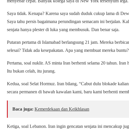
menyebar cepat. Banyak kolega saya di New York tersenyum lega.
Saya tidak. Kenapa? Karena saya sudah duduk cukup lama di Dew
Saya tahu persis bagaimana perundingan semacam ini berjalan. Kal
senjata hanya plester di luka yang membusuk. Dan benar saja.
Putaran pertama di Islamabad berlangsung 21 jam. Mereka berbicara
selesai? Tidak ada kesepakatan. Apa yang membuat mereka buntu
Pertama, soal nuklir. AS minta Iran berhenti selama 20 tahun. Iran
Itu bukan celah, itu jurang.
Kedua, soal Selat Hormuz. Iran bilang, “Cabut dulu blokade kalian, 
secara permanen di bawah kawalan kami, baru kami berhenti mem
Baca juga:
Kemerdekaan dan Keikhlasan
Ketiga, soal Lebanon. Iran ingin gencatan senjata ini mencakup ju