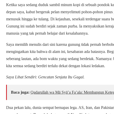
Ketika saya sedang duduk sambil minum kopi di sebuah pondok ke
depan saya, kabut bergerak pelan menyelimuti pohon-pohon pinus 
menusuk hingga ke tulang. Di kejauhan, sesekali terdengar suara 
Gunung ini sudah berdiri sejak zaman purba. Ia menyaksikan keraja
manusia yang tak pernah belajar dari kesalahannya.
Saya memilih menulis dari sini karena gunung tidak pernah berb
mengingatkan kita bahwa di alam ini, kesabaran ada batasnya. Begi
seberang lautan, ada bom waktu yang sedang berdetak. Namanya: b
kita semua sedang berdiri terlalu dekat dengan lokasi ledakan.
Saya Lihat Sendiri: Gencatan Senjata Itu Gagal.
Baca juga:
Qadarullah wa Mā Syā’a Fa’ala: Membangun Keteg
Dua pekan lalu, dunia sempat bernapas lega. AS, Iran, dan Pakist