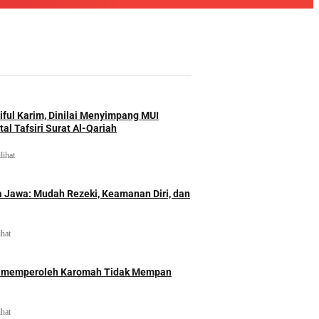
iful Karim, Dinilai Menyimpang MUI
al Tafsiri Surat Al-Qariah
lihat
 Jawa: Mudah Rezeki, Keamanan Diri, dan
ihat
id memperoleh Karomah Tidak Mempan
ihat