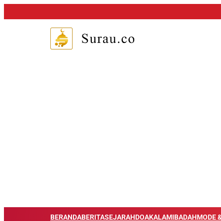
BERANDA
BERITA
SEJARAH
DOA
KALAM
IBADAH
MODE &