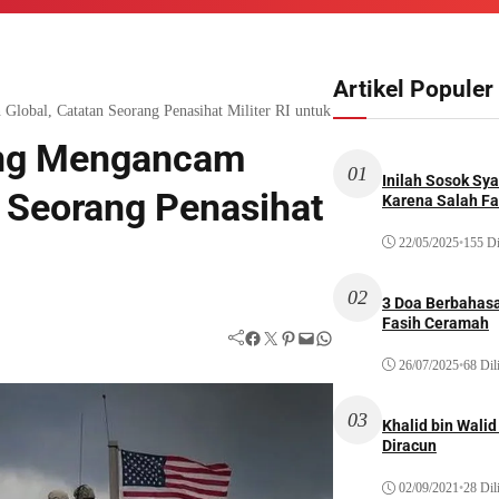
Artikel Populer
lobal, Catatan Seorang Penasihat Militer RI untuk PBB
ang Mengancam
01
Inilah Sosok Sya
 Seorang Penasihat
Karena Salah Fat
22/05/2025
•
155 Di
02
3 Doa Berbahasa
Fasih Ceramah
Facebook
Twitter
Pinterest
Mail
WhatsApp
26/07/2025
•
68 Dil
03
Khalid bin Wal
Diracun
02/09/2021
•
28 Dil