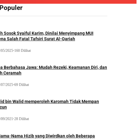
 Populer
ah Sosok Syaiful Karim, Dinilai Menyimpang MUI
na Salah Fatal Tafsiri Surat Al-Qariah
/05/2025
•
160 Dilihat
oa Berbahasa Jawa: Mudah Rezeki, Keamanan Diri, dan
ih Ceramah
/07/2025
•
69 Dilihat
lid bin Walid memperoleh Karomah Tidak Mempan
acun
/09/2021
•
28 Dilihat
Nama-Nama Hizib yang Diwirdkan oleh Beberapa