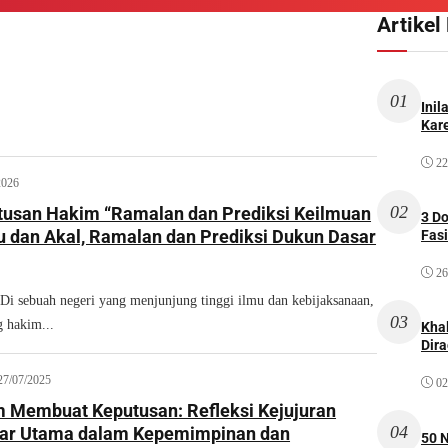
Artikel
01
Inil
Kare
22
2026
02
tusan Hakim “Ramalan dan Prediksi Keilmuan
3 D
u dan Akal, Ramalan dan Prediksi Dukun Dasar
Fas
26
sebuah negeri yang menjunjung tinggi ilmu dan kebijaksanaan,
03
g hakim...
Kha
Dir
27/07/2025
02
m Membuat Keputusan: Refleksi Kejujuran
04
lar Utama dalam Kepemimpinan dan
50 