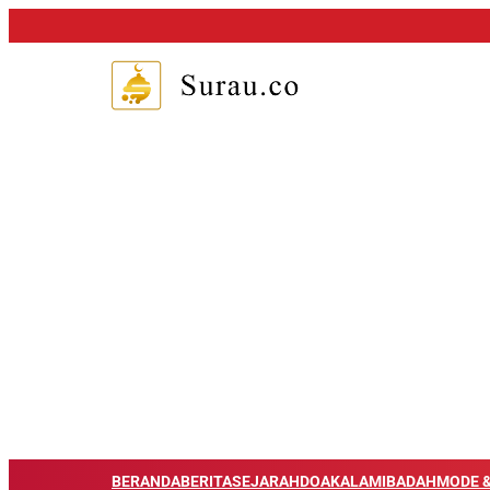
BERANDA
BERITA
SEJARAH
DOA
KALAM
IBADAH
MODE &