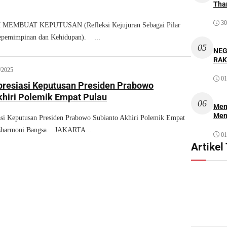
Thar
30
EMBUAT KEPUTUSAN (Refleksi Kejujuran Sebagai Pilar
pemimpinan dan Kehidupan). ...
05
NEG
RAK
/2025
01
resiasi Keputusan Presiden Prabowo
khiri Polemik Empat Pulau
06
Mem
Men
si Keputusan Presiden Prabowo Subianto Akhiri Polemik Empat
isharmoni Bangsa. JAKARTA...
01
Artikel