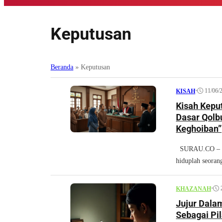
Keputusan
Beranda
»
Keputusan
•
11/06/
KISAH
Kisah Kepu
Dasar Qolb
Keghoiban”
SURAU.CO – Di 
hiduplah seoran
•
KHAZANAH
Jujur Dala
Sebagai Pi