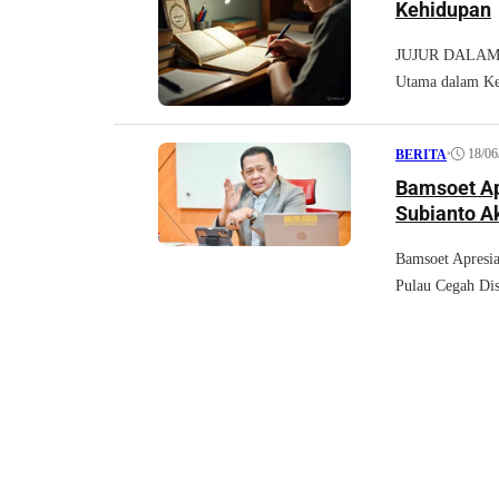
Kehidupan
JUJUR DALAM M
Utama dalam Ke
•
18/06
BERITA
Bamsoet Ap
Subianto A
Bamsoet Apresia
Pulau Cegah D