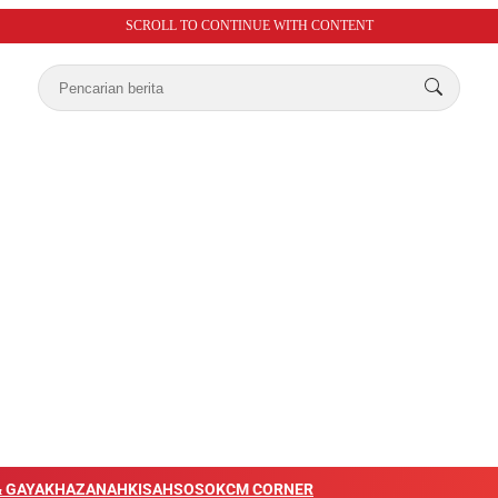
SCROLL TO CONTINUE WITH CONTENT
 GAYA
KHAZANAH
KISAH
SOSOK
CM CORNER