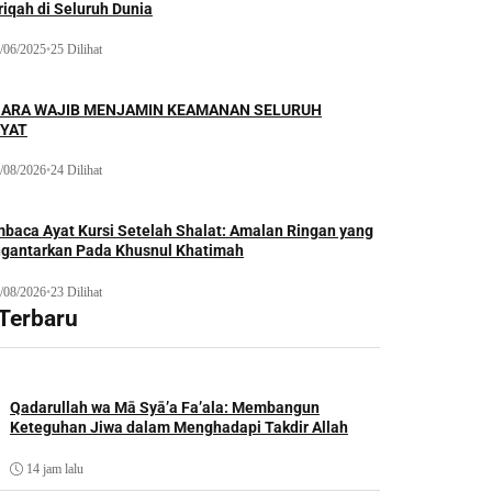
iqah di Seluruh Dunia
/06/2025
•
25 Dilihat
ARA WAJIB MENJAMIN KEAMANAN SELURUH
YAT
/08/2026
•
24 Dilihat
baca Ayat Kursi Setelah Shalat: Amalan Ringan yang
gantarkan Pada Khusnul Khatimah
/08/2026
•
23 Dilihat
 Terbaru
Qadarullah wa Mā Syā’a Fa’ala: Membangun
Keteguhan Jiwa dalam Menghadapi Takdir Allah
14 jam lalu