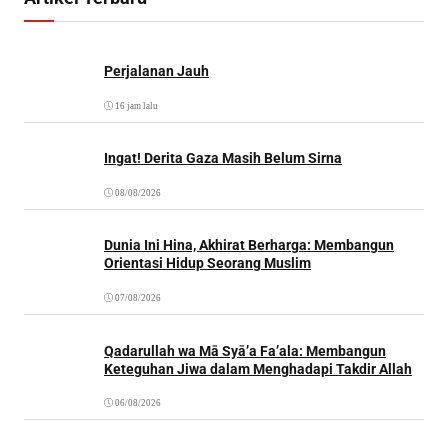
Perjalanan Jauh
16 jam lalu
Ingat! Derita Gaza Masih Belum Sirna
08/08/2026
Dunia Ini Hina, Akhirat Berharga: Membangun
Orientasi Hidup Seorang Muslim
07/08/2026
Qadarullah wa Mā Syā’a Fa’ala: Membangun
Keteguhan Jiwa dalam Menghadapi Takdir Allah
06/08/2026