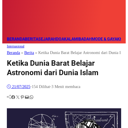
BERANDA
BERITA
SEJARAH
DOA
KALAM
IBADAH
MODE & GAYA
KHAZ
Internasional
Beranda
»
Berita
»
Ketika Dunia Barat Belajar Astronomi dari Dunia Isla
Ketika Dunia Barat Belajar
Astronomi dari Dunia Islam
21/07/2025
•
154
Dilihat
•
3 Menit membaca
Facebook
Twitter
Pinterest
Mail
WhatsApp