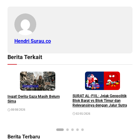
Hendri Surau.co
Berita Terkait
Internasional
Internasional
SURAT AL-FIIL: Jejak Geopolitik
B
Ingat! Derita Gaza Masih Belum
Blok Barat vs Blok Timur dan
M
Sirna
Relevansinya dengan Jalur Sutra
C
R
08/08/2026
02/05/2026
Berita Terbaru