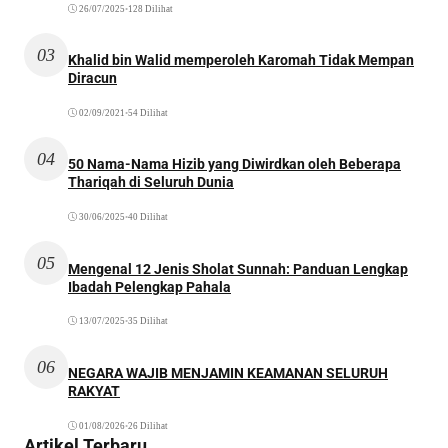
26/07/2025
•
128 Dilihat
03
Khalid bin Walid memperoleh Karomah Tidak Mempan
Diracun
02/09/2021
•
54 Dilihat
04
50 Nama-Nama Hizib yang Diwirdkan oleh Beberapa
Thariqah di Seluruh Dunia
30/06/2025
•
40 Dilihat
05
Mengenal 12 Jenis Sholat Sunnah: Panduan Lengkap
Ibadah Pelengkap Pahala
13/07/2025
•
35 Dilihat
06
NEGARA WAJIB MENJAMIN KEAMANAN SELURUH
RAKYAT
01/08/2026
•
26 Dilihat
Artikel Terbaru