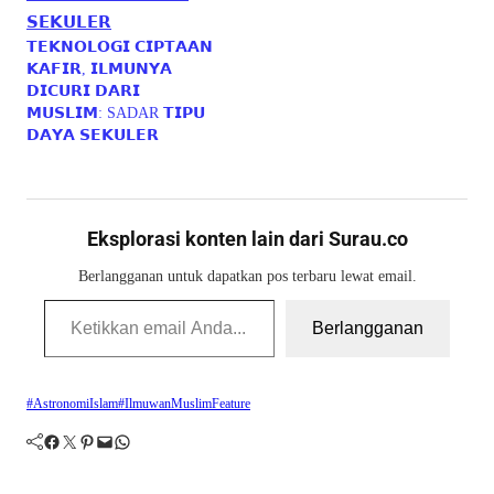
𝗧𝗘𝗞𝗡𝗢𝗟𝗢𝗚𝗜 𝗖𝗜𝗣𝗧𝗔𝗔𝗡
𝗞𝗔𝗙𝗜𝗥, 𝗜𝗟𝗠𝗨𝗡𝗬𝗔
𝗗𝗜𝗖𝗨𝗥𝗜 𝗗𝗔𝗥𝗜
𝗠𝗨𝗦𝗟𝗜𝗠: SADAR 𝗧𝗜𝗣𝗨
𝗗𝗔𝗬𝗔 𝗦𝗘𝗞𝗨𝗟𝗘𝗥
Eksplorasi konten lain dari Surau.co
Berlangganan untuk dapatkan pos terbaru lewat email.
Ketikkan email Anda...
Berlangganan
#AstronomiIslam
#IlmuwanMuslim
Feature
Facebook
Twitter
Pinterest
Mail
WhatsApp