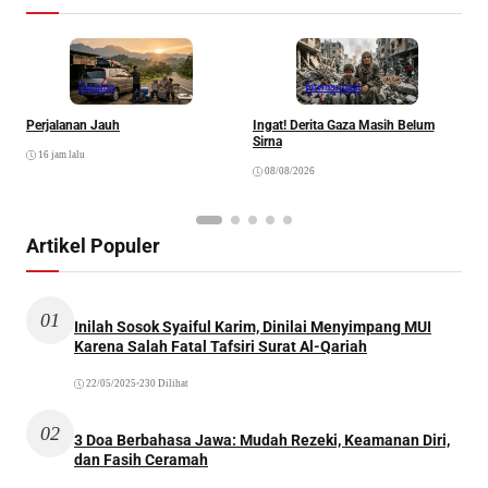
Opinion
Internasional
Perjalanan Jauh
Ingat! Derita Gaza Masih Belum
D
Sirna
M
16 jam lalu
S
08/08/2026
Artikel Populer
01
Inilah Sosok Syaiful Karim, Dinilai Menyimpang MUI
Karena Salah Fatal Tafsiri Surat Al-Qariah
22/05/2025
•
230 Dilihat
02
3 Doa Berbahasa Jawa: Mudah Rezeki, Keamanan Diri,
dan Fasih Ceramah