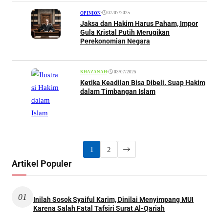
•
07/07/2025
OPINION
Jaksa dan Hakim Harus Paham, Impor
Gula Kristal Putih Merugikan
Perekonomian Negara
•
03/07/2025
KHAZANAH
Ketika Keadilan Bisa Dibeli. Suap Hakim
dalam Timbangan Islam
1
2
Artikel Populer
01
Inilah Sosok Syaiful Karim, Dinilai Menyimpang MUI
Karena Salah Fatal Tafsiri Surat Al-Qariah