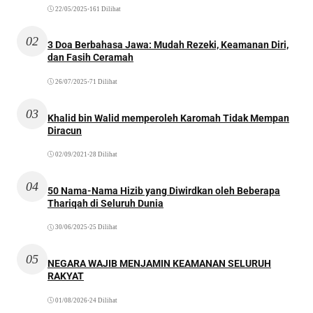
22/05/2025
•
161 Dilihat
02
3 Doa Berbahasa Jawa: Mudah Rezeki, Keamanan Diri,
dan Fasih Ceramah
26/07/2025
•
71 Dilihat
03
Khalid bin Walid memperoleh Karomah Tidak Mempan
Diracun
02/09/2021
•
28 Dilihat
04
50 Nama-Nama Hizib yang Diwirdkan oleh Beberapa
Thariqah di Seluruh Dunia
30/06/2025
•
25 Dilihat
05
NEGARA WAJIB MENJAMIN KEAMANAN SELURUH
RAKYAT
01/08/2026
•
24 Dilihat