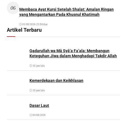
06
Membaca Ayat Kursi Setelah Shalat: Amalan Ringan
yang Mengantarkan Pada Khusnul Khatimah
01/08/2026
•
23 Dilihat
Artikel Terbaru
Qadarullah wa Mā Syā’a Fa’ala: Membangun
Keteguhan Jiwa dalam Menghadapi Takdir Allah
16 jam lalu
Kemerdekaan dan Keikhlasan
19 jam lalu
Dasar Laut
04/08/2026