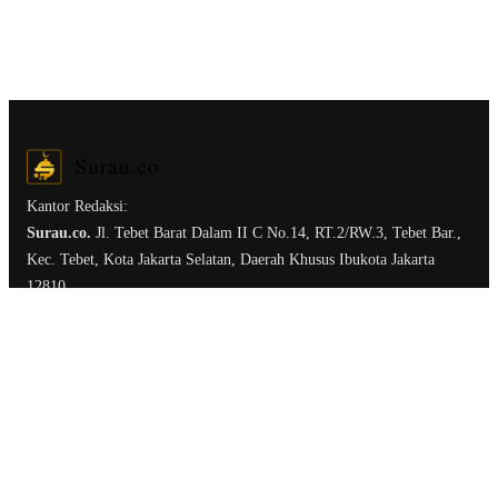
Kantor Redaksi:
Surau.co.
Jl. Tebet Barat Dalam II C No.14, RT.2/RW.3, Tebet Bar.,
Kec. Tebet, Kota Jakarta Selatan, Daerah Khusus Ibukota Jakarta
12810
Ruang Redaksi
Tentang Surau.co
Kirim Tulisan
Kerja Sama & Iklan
Term of Service
Privacy Policy