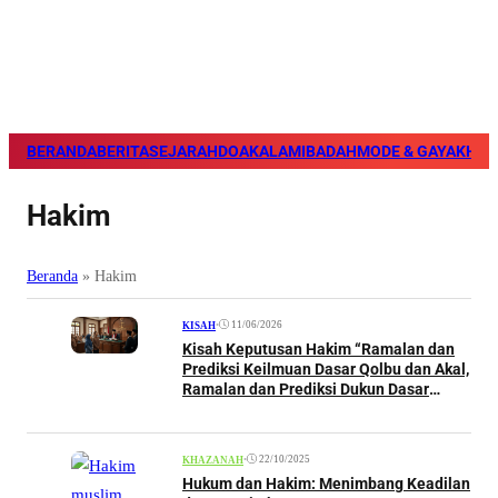
BERANDA
BERITA
SEJARAH
DOA
KALAM
IBADAH
MODE & GAYA
KHAZ
Hakim
Beranda
»
Hakim
•
11/06/2026
KISAH
Kisah Keputusan Hakim “Ramalan dan
Prediksi Keilmuan Dasar Qolbu dan Akal,
Ramalan dan Prediksi Dukun Dasar
Keghoiban”
•
22/10/2025
KHAZANAH
Hukum dan Hakim: Menimbang Keadilan