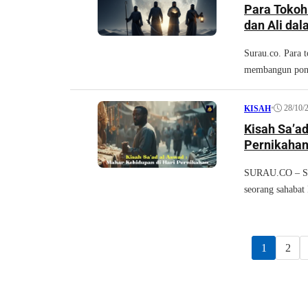
Para Tokoh
dan Ali da
Surau.co. Para 
membangun pond
•
28/10/
KISAH
Kisah Sa’ad
Pernikaha
SURAU.CO – Set
seorang sahabat 
1
2