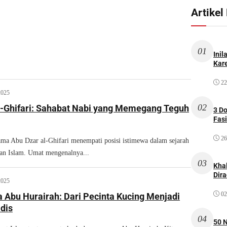
Artikel
01
Inil
Kare
22
2025
02
l-Ghifari: Sahabat Nabi yang Memegang Teguh
3 D
Fas
26
 Abu Dzar al-Ghifari menempati posisi istimewa dalam sejarah
an Islam. Umat mengenalnya...
03
Kha
Dir
2025
02
 Abu Hurairah: Dari Pecinta Kucing Menjadi
dis
04
50 