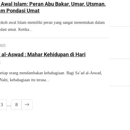
 Awal Islam: Peran Abu Bakar, Umar, Utsman,
lam Pondasi Umat
tokoh awal Islam memiliki peran yang sangat menentukan dalam
asi umat. Ketika...
2025
 al-Aswad : Mahar Kehidupan di Hari
n
iap orang mendambakan kebahagiaan. Bagi Sa’ad al-Aswad,
Nabi, kebahagiaan itu terasa...
3
…
8