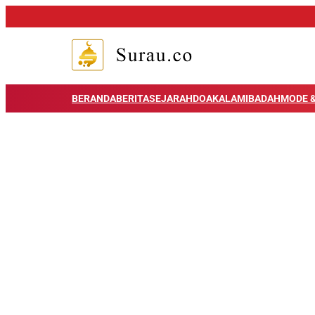
BERANDA
BERITA
SEJARAH
DOA
KALAM
IBADAH
MODE &