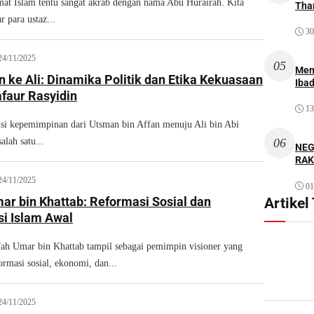
 Islam tentu sangat akrab dengan nama Abu Hurairah. Kita
Thar
 para ustaz...
30
24/11/2025
05
Men
 ke Ali: Dinamika Politik dan Etika Kekuasaan
Iba
afaur Rasyidin
13
isi kepemimpinan dari Utsman bin Affan menuju Ali bin Abi
alah satu...
06
NEG
RAK
24/11/2025
01
ar bin Khattab: Reformasi Sosial dan
Artikel
si Islam Awal
fah Umar bin Khattab tampil sebagai pemimpin visioner yang
rmasi sosial, ekonomi, dan...
24/11/2025