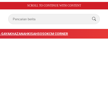
SCROLL TO CONTINUE WITH CONTENT
 GAYA
KHAZANAH
KISAH
SOSOK
CM CORNER