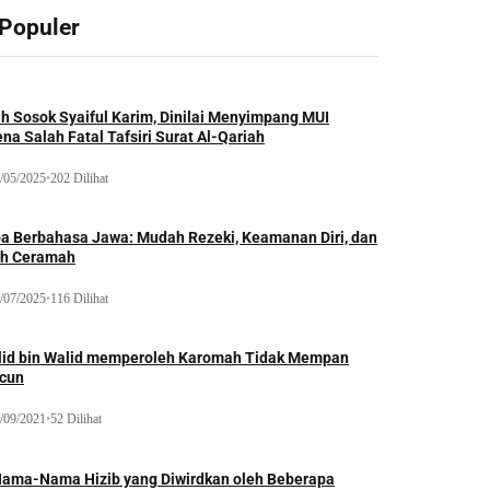
 Populer
ah Sosok Syaiful Karim, Dinilai Menyimpang MUI
na Salah Fatal Tafsiri Surat Al-Qariah
/05/2025
•
202 Dilihat
oa Berbahasa Jawa: Mudah Rezeki, Keamanan Diri, dan
ih Ceramah
/07/2025
•
116 Dilihat
lid bin Walid memperoleh Karomah Tidak Mempan
acun
/09/2021
•
52 Dilihat
Nama-Nama Hizib yang Diwirdkan oleh Beberapa