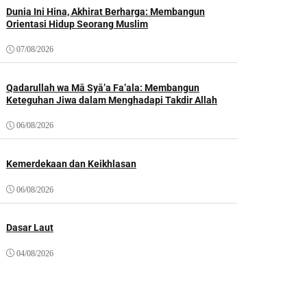
Dunia Ini Hina, Akhirat Berharga: Membangun
Orientasi Hidup Seorang Muslim
07/08/2026
Qadarullah wa Mā Syā’a Fa’ala: Membangun
Keteguhan Jiwa dalam Menghadapi Takdir Allah
06/08/2026
Kemerdekaan dan Keikhlasan
06/08/2026
Dasar Laut
04/08/2026