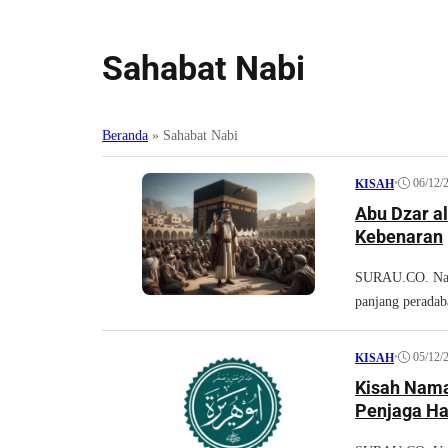
Sahabat Nabi
Beranda
»
Sahabat Nabi
•
06/12/
KISAH
Abu Dzar a
Kebenaran
SURAU.CO. Nama
panjang peradab
•
05/12/
KISAH
Kisah Nama
Penjaga Ha