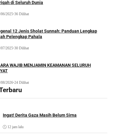
iqah di Seluruh Dunia
/06/2025
•
36 Dilihat
genal 12 Jenis Sholat Sunnah: Panduan Lengkap
dah Pelengkap Pahala
/07/2025
•
30 Dilihat
ARA WAJIB MENJAMIN KEAMANAN SELURUH
YAT
/08/2026
•
24 Dilihat
 Terbaru
Ingat! Derita Gaza Masih Belum Sirna
12 jam lalu