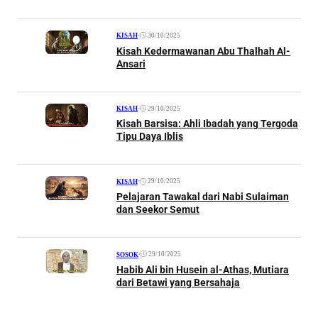
•
30/10/2025
KISAH
Kisah Kedermawanan Abu Thalhah Al-
Ansari
•
29/10/2025
KISAH
Kisah Barsisa: Ahli Ibadah yang Tergoda
Tipu Daya Iblis
•
29/10/2025
KISAH
Pelajaran Tawakal dari Nabi Sulaiman
dan Seekor Semut
•
29/10/2025
SOSOK
Habib Ali bin Husein al-Athas, Mutiara
dari Betawi yang Bersahaja