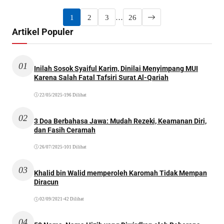
1
2
3
…
26
Artikel Populer
01
Inilah Sosok Syaiful Karim, Dinilai Menyimpang MUI
Karena Salah Fatal Tafsiri Surat Al-Qariah
22/05/2025
•
196 Dilihat
02
3 Doa Berbahasa Jawa: Mudah Rezeki, Keamanan Diri,
dan Fasih Ceramah
26/07/2025
•
101 Dilihat
03
Khalid bin Walid memperoleh Karomah Tidak Mempan
Diracun
02/09/2021
•
42 Dilihat
04