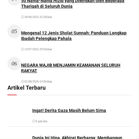
50 Nama-Nama Hizib yang Diwirdkan oleh Beberapa
Thariqah di Seluruh Dunia
30/06/2025
•
35 Dilihat
05
Mengenal 12 Jenis Sholat Sunnah: Panduan Lengkap
Ibadah Pelengkap Pahala
13/07/2025
•
29 Dilihat
06
NEGARA WAJIB MENJAMIN KEAMANAN SELURUH
RAKYAT
01/08/2026
•
24 Dilihat
Artikel Terbaru
Ingat! Derita Gaza Masih Belum Sirna
6 jam lalu
Dunia Ini Hina, Akhirat Berharga: Membangun