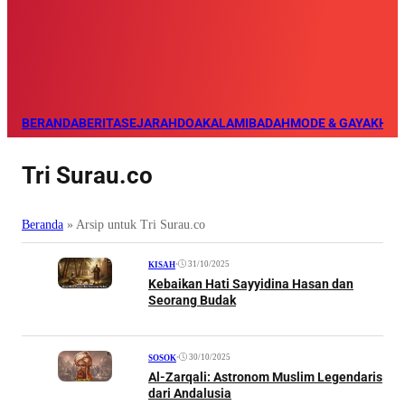
BERANDA
BERITA
SEJARAH
DOA
KALAM
IBADAH
MODE & GAYA
KHAZ
Tri Surau.co
Beranda
»
Arsip untuk Tri Surau.co
•
31/10/2025
KISAH
Kebaikan Hati Sayyidina Hasan dan
Seorang Budak
•
30/10/2025
SOSOK
Al-Zarqali: Astronom Muslim Legendaris
dari Andalusia