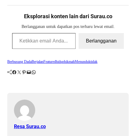
Eksplorasi konten lain dari Surau.co
Berlangganan untuk dapatkan pos terbaru lewat email.
Ketikkan email Anda...
Berlangganan
Berbusung Dada
Berjalan
Featured
hidup
hikmah
Menunduk
tidak
Facebook
Twitter
Pinterest
Mail
WhatsApp
Resa Surau.co