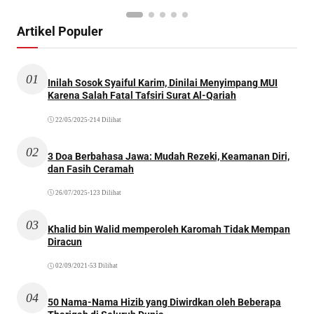
Artikel Populer
01
Inilah Sosok Syaiful Karim, Dinilai Menyimpang MUI
Karena Salah Fatal Tafsiri Surat Al-Qariah
22/05/2025
•
214 Dilihat
02
3 Doa Berbahasa Jawa: Mudah Rezeki, Keamanan Diri,
dan Fasih Ceramah
26/07/2025
•
123 Dilihat
03
Khalid bin Walid memperoleh Karomah Tidak Mempan
Diracun
02/09/2021
•
53 Dilihat
04
50 Nama-Nama Hizib yang Diwirdkan oleh Beberapa