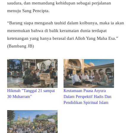
saudara, dan memandang kehidupan sebagai perjalanan
menuju Sang Pencipta.
“Barang siapa mengasah tauhid dalam kolbunya, maka ia akan
menemukan bahwa di balik keramaian dunia terdapat
ketenangan yang hanya berasal dari Alloh Yang Maha Esa.”
(Bambang JB)
Hikmah “Tanggal 21 sampai
Keutamaan Puasa Asyura
30 Muharram”
Dalam Perspektif Hadis Dan
Pendidikan Spiritual Islam