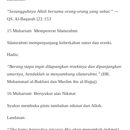
“Sesungguhnya Alloh bersama orang-orang yang sabar.”
—
QS. Al-Baqarah [2]: 153
15 Muharram Mempererat Silaturahmi
Silaturahmi memperpanjang keberkahan umur dan rezeki.
Hadis:
“Barang siapa ingin dilapangkan rezekinya dan dipanjangkan
umurnya, hendaklah ia menyambung silaturahmi.”
(HR.
Muhammad al-Bukhari dan Muslim ibn al-Hajjaj)
16 Muharram Bersyukur atas Nikmat
Syukur membuka pintu tambahan nikmat dari Alloh.
Landasan:
“Jika kamu bersyukur, niscaya Aku akan menambah (nikmat)