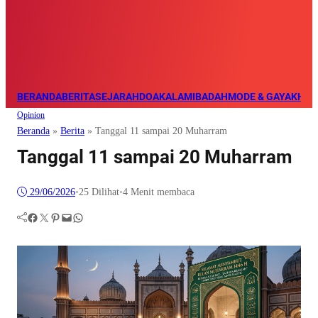
BERANDA
BERITA
SEJARAH
DOA
KALAM
IBADAH
MODE & GAYA
KHAZ
Opinion
Beranda
»
Berita
»
Tanggal 11 sampai 20 Muharram
Tanggal 11 sampai 20 Muharram
29/06/2026
•
25
Dilihat
•
4 Menit membaca
Facebook
Twitter
Pinterest
Mail
WhatsApp