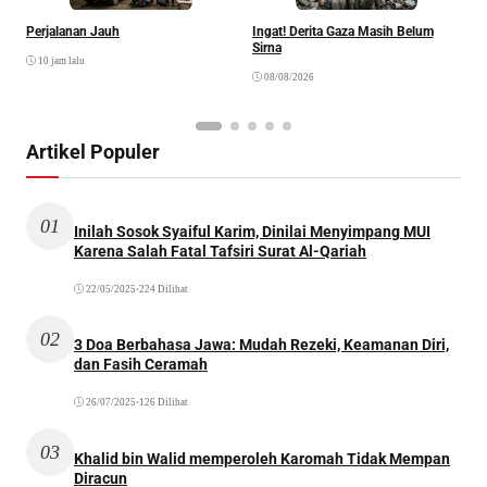
Perjalanan Jauh
Ingat! Derita Gaza Masih Belum
D
Sirna
M
10 jam lalu
S
08/08/2026
Artikel Populer
01
Inilah Sosok Syaiful Karim, Dinilai Menyimpang MUI
Karena Salah Fatal Tafsiri Surat Al-Qariah
22/05/2025
•
224 Dilihat
02
3 Doa Berbahasa Jawa: Mudah Rezeki, Keamanan Diri,
dan Fasih Ceramah
26/07/2025
•
126 Dilihat
03
Khalid bin Walid memperoleh Karomah Tidak Mempan
Diracun