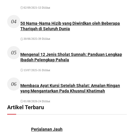
02/09/2021
•
53 Dilihat
04
50 Nama-Nama Hizib yang Diwirdkan oleh Beberapa
Thariqah di Seluruh Dunia
30/06/2025
•
39 Dilihat
05
Mengenal 12 Jenis Sholat Sunnah: Panduan Lengkap
Ibadah Pelengkap Pahala
13/07/2025
•
35 Dilihat
06
Membaca Ayat Kursi Setelah Shalat: Amalan Ringan
yang Mengantarkan Pada Khusnul Khatimah
01/08/2026
•
24 Dilihat
Artikel Terbaru
Perjalanan Jauh