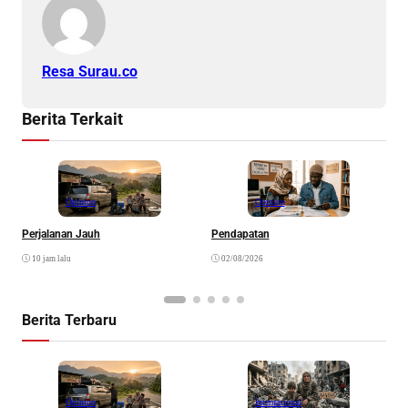
Resa Surau.co
Berita Terkait
Opinion
Opinion
Perjalanan Jauh
Pendapatan
N
K
10 jam lalu
02/08/2026
Berita Terbaru
Opinion
Internasional