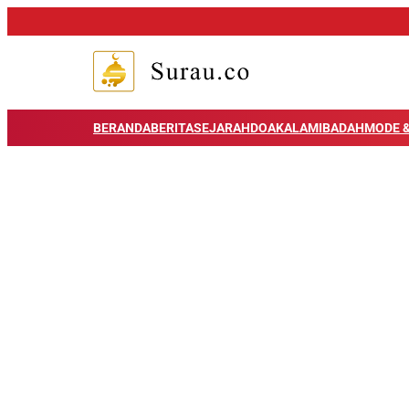
BERANDA
BERITA
SEJARAH
DOA
KALAM
IBADAH
MODE &