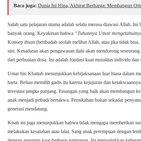
Baca juga:
Dunia Ini Hina, Akhirat Berharga: Membangun Ori
Salah satu pelajaran utama adalah selalu merasa diawasi Allah. Ini
banyak orang. Keyakinan bahwa
“Tuhannya Umar mengetahuiny
Konsep
ihsan
(beribadah seolah melihat Allah, atau jika tidak bisa, 
sini. Kesadaran akan pengawasan ilahi akan mendorong seseorang 
dari perbuatan dosa. Ini adalah fondasi kuat moralitas individu dan
Umar bin Khattab menunjukkan kebijaksanaan luar biasa dalam memi
harta. Beliau memilih gadis itu karena kejujuran dan ketakwaanny
investasi jangka panjang. Pasangan yang baik akan membangun ke
anak menjadi pribadi bertakwa. Pernikahan bukan sekadar penyatuan
generasi mendatang.
Kisah ini juga menunjukkan bahwa tidak mengapa memberikan nasih
melakukan kesalahan atau lalai. Sang anak perempuan dengan lemb
dengan argumen kuat berbasis keimanan. Ini menunjukkan keberan