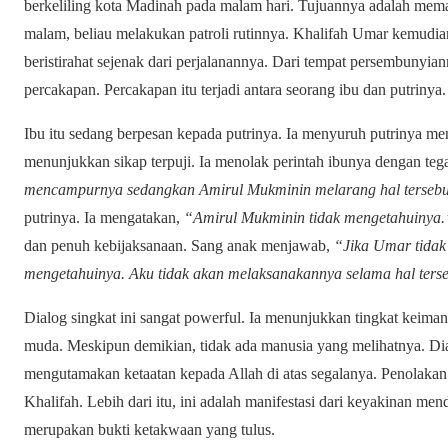
berkeliling kota Madinah pada malam hari. Tujuannya adalah memas
malam, beliau melakukan patroli rutinnya. Khalifah Umar
kemudia
beristirahat sejenak dari perjalanannya. Dari tempat persembunyia
percakapan. Percakapan itu terjadi antara seorang ibu dan putrinya.
Ibu itu sedang berpesan kepada putrinya. Ia menyuruh putrinya m
menunjukkan sikap terpuji. Ia menolak perintah ibunya dengan tega
mencampurnya sedangkan Amirul Mukminin melarang hal tersebu
putrinya. Ia mengatakan,
“Amirul Mukminin tidak mengetahuinya.
dan penuh kebijaksanaan. Sang anak menjawab,
“Jika Umar tida
mengetahuinya. Aku tidak akan melaksanakannya selama hal terseb
Dialog singkat ini sangat
powerful
. Ia menunjukkan tingkat keimana
muda.
Meskipun demikian
, tidak ada manusia yang melihatnya. D
mengutamakan ketaatan kepada Allah di atas segalanya. Penolakan
Khalifah.
Lebih dari itu
, ini adalah manifestasi dari keyakinan men
merupakan bukti ketakwaan yang tulus.