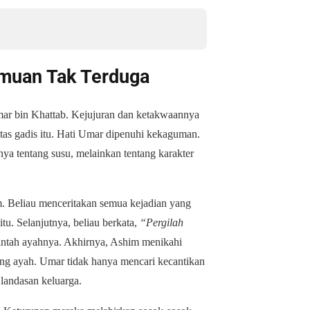
emuan Tak Terduga
mar bin Khattab. Kejujuran dan ketakwaannya
itas gadis itu. Hati Umar dipenuhi kekaguman.
anya tentang susu,
melainkan
tentang karakter
m. Beliau menceritakan semua kejadian yang
itu.
Selanjutnya
, beliau berkata,
“Pergilah
ntah ayahnya. Akhirnya, Ashim menikahi
orang ayah. Umar tidak hanya mencari kecantikan
landasan keluarga.