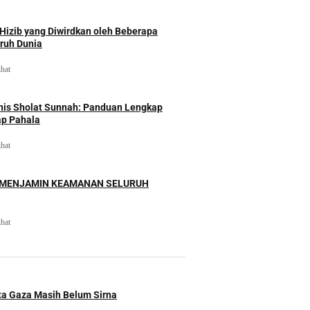
izib yang Diwirdkan oleh Beberapa
uruh Dunia
ihat
nis Sholat Sunnah: Panduan Lengkap
ap Pahala
ihat
 MENJAMIN KEAMANAN SELURUH
ihat
ita Gaza Masih Belum Sirna