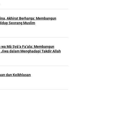
u
Hina, Akhirat Berharga: Membangun
Hidup Seorang Muslim
h wa Mā Syā’a Fa’ala: Membangun
 Jiwa dalam Menghadapi Takdir Allah
an dan Keikhlasan