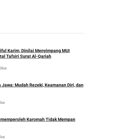
iful Karim, Dinilai Menyimpang MUI
al Tafsiri Surat Al-Qariah
lihat
 Jawa: Mudah Rezeki, Keamanan Diri, dan
ihat
id memperoleh Karomah Tidak Mempan
ihat