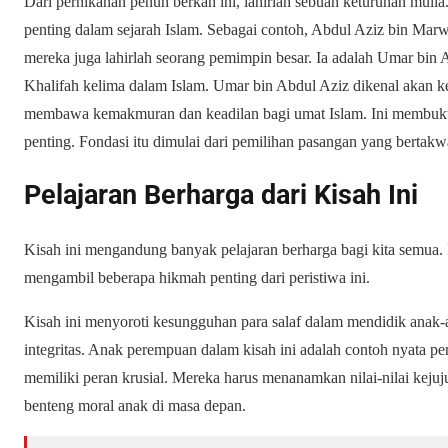
Dari pernikahan penuh berkah ini, lahirlah sebuah keturunan muli
penting dalam sejarah Islam.
Sebagai contoh
, Abdul Aziz bin Mar
mereka juga lahirlah seorang pemimpin besar. Ia adalah Umar bin A
Khalifah kelima dalam Islam. Umar bin Abdul Aziz dikenal akan ke
membawa kemakmuran dan keadilan bagi umat Islam. Ini membukti
penting. Fondasi itu dimulai dari pemilihan pasangan yang bertakw
Pelajaran Berharga dari Kisah Ini
Kisah ini mengandung banyak pelajaran berharga bagi kita semua. Ia
mengambil beberapa hikmah penting dari peristiwa ini.
Kisah ini menyoroti kesungguhan para salaf dalam mendidik anak
integritas. Anak perempuan dalam kisah ini adalah contoh nyata pe
memiliki peran krusial. Mereka harus menanamkan nilai-nilai kejujur
benteng moral anak di masa depan.