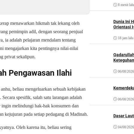
8 menit lal
Dunia Ini 
kerap menawarkan hikmah tak lekang oleh
Orientasi 
rang pemimpin adil, dengan seorang penjual
18 jam lalu
ya
, ia adalah pelajaran mendalam tentang
ni mengajarkan kita pentingnya nilai-nilai
Qadarulla
g privat sekalipun.
Keteguhan
wah Pengawasan Ilahi
06/08/2026
Kemerdeka
u anhu
, beliau mengeluarkan sebuah kebijakan
n.
Secara spesifik
, salah satu larangan adalah
06/08/2026
ar ingin melindungi hak-hak konsumen dan
an kejujuran pada setiap pedagang di Madinah.
Dasar Laut
akyatnya.
Oleh karena itu
, beliau sering
04/08/2026