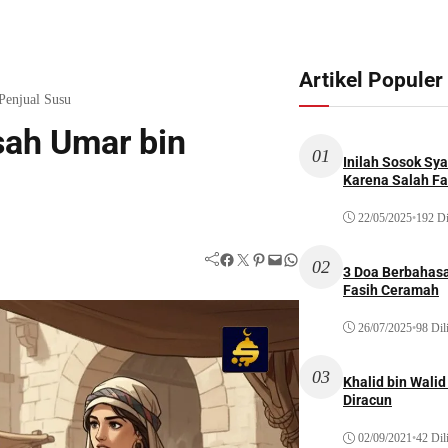
Artikel Populer
Penjual Susu
sah Umar bin
01
Inilah Sosok Sya
Karena Salah Fat
22/05/2025
•
192 Di
Facebook
Twitter
Pinterest
Mail
WhatsApp
02
3 Doa Berbahasa
Fasih Ceramah
26/07/2025
•
98 Dil
03
Khalid bin Wal
Diracun
02/09/2021
•
42 Dil