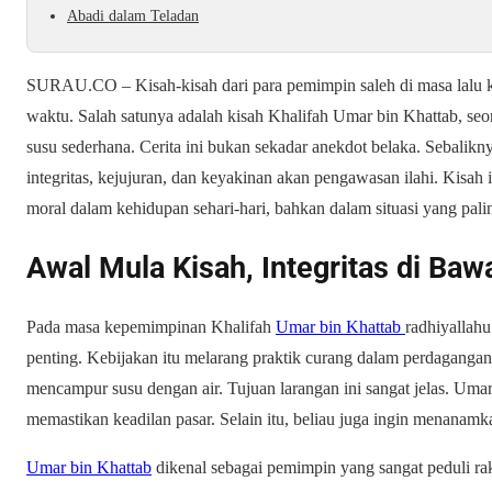
Abadi dalam Teladan
SURAU.CO – Kisah-kisah dari para pemimpin saleh di masa lalu 
waktu.
Salah satunya
adalah kisah Khalifah Umar bin Khattab, seo
susu sederhana. Cerita ini bukan sekadar anekdot belaka.
Sebalikn
integritas, kejujuran, dan keyakinan akan pengawasan ilahi. Kisah i
moral dalam kehidupan sehari-hari,
bahkan
dalam situasi yang palin
Awal Mula Kisah, Integritas di Ba
Pada masa kepemimpinan Khalifah
Umar bin Khattab
radhiyallah
penting. Kebijakan itu melarang praktik curang dalam perdaganga
mencampur susu dengan air. Tujuan larangan ini sangat jelas. Um
memastikan keadilan pasar.
Selain itu
, beliau juga ingin menanamk
Umar bin Khattab
dikenal sebagai pemimpin yang sangat peduli r