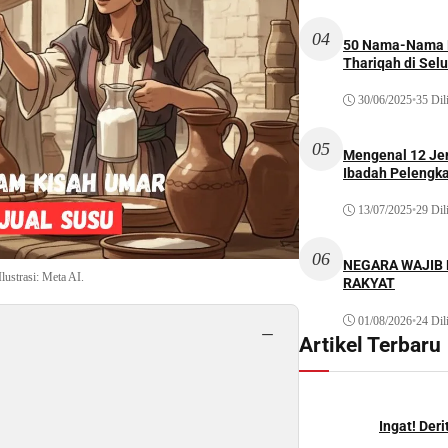
04
50 Nama-Nama H
Thariqah di Sel
30/06/2025
•
35 Dil
05
Mengenal 12 Je
Ibadah Pelengk
13/07/2025
•
29 Dil
06
NEGARA WAJIB
lustrasi: Meta AI.
RAKYAT
01/08/2026
•
24 Dil
−
Artikel Terbaru
Ingat! Der