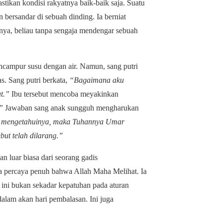
tikan kondisi rakyatnya baik-baik saja. Suatu
n
bersandar di sebuah dinding. Ia berniat
nnya, beliau tanpa sengaja mendengar sebuah
encampur susu dengan air.
Namun
, sang putri
s. Sang putri berkata,
“Bagaimana aku
t.”
Ibu tersebut mencoba meyakinkan
”
Jawaban sang anak sungguh mengharukan
k mengetahuinya, maka Tuhannya Umar
ut telah dilarang.”
n luar biasa dari seorang gadis
ia percaya penuh bahwa Allah Maha Melihat. Ia
 ini bukan sekadar kepatuhan pada aturan
dalam akan hari pembalasan. Ini juga