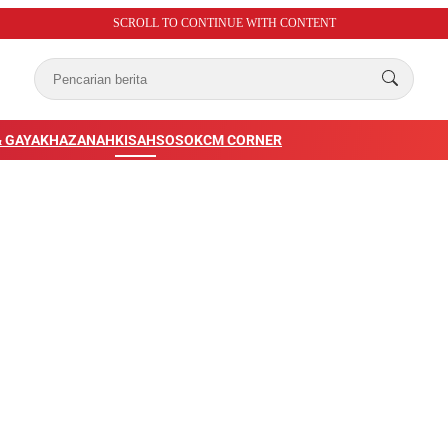
SCROLL TO CONTINUE WITH CONTENT
 GAYA
KHAZANAH
KISAH
SOSOK
CM CORNER