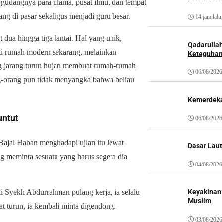
 gudangnya para ulama, pusat ilmu, dan tempat
ng di pasar sekaligus menjadi guru besar.
14 jam lalu
dua hingga tiga lantai. Hal yang unik,
Qadarulla
ti rumah modern sekarang, melainkan
Keteguhan
 jarang turun hujan membuat rumah-rumah
06/08/2026
ng-orang pun tidak menyangka bahwa beliau
Kemerdeka
untut
06/08/2026
Bajal Haban menghadapi ujian itu lewat
Dasar Laut
ing meminta sesuatu yang harus segera dia
04/08/2026
ali Syekh Abdurrahman pulang kerja, ia selalu
Keyakinan
Muslim
t turun, ia kembali minta digendong.
03/08/2026