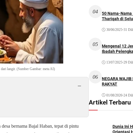
04
50 Nama-Nama H
Thariqah di Sel
30/06/2025
•
31 Dil
05
Mengenal 12 Je
Ibadah Pelengk
13/07/2025
•
29 Dil
 dari langit. (Sumber Gambar: meta AI)
06
NEGARA WAJIB
RAKYAT
−
01/08/2026
•
24 Dil
Artikel Terbaru
desa bernama Bajal Haban, tepat di pintu
Dunia Ini 
Orientasi 