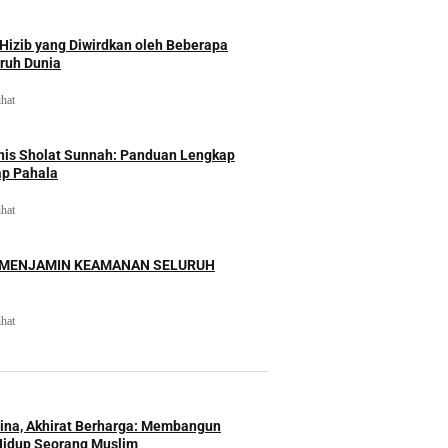
izib yang Diwirdkan oleh Beberapa
uruh Dunia
ihat
nis Sholat Sunnah: Panduan Lengkap
ap Pahala
ihat
 MENJAMIN KEAMANAN SELURUH
ihat
Hina, Akhirat Berharga: Membangun
Hidup Seorang Muslim