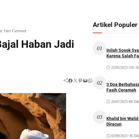
Artikel Populer
t Istri Cerewet
ajal Haban Jadi
01
Inilah Sosok Sya
Karena Salah Fat
22/05/2025
•
191 Di
Facebook
Twitter
Pinterest
Mail
WhatsApp
02
3 Doa Berbahasa
Fasih Ceramah
26/07/2025
•
88 Dil
03
Khalid bin Wal
Diracun
02/09/2021
•
36 Dil