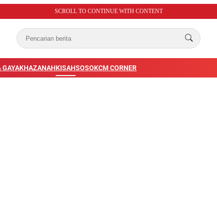
SCROLL TO CONTINUE WITH CONTENT
 GAYA
KHAZANAH
KISAH
SOSOK
CM CORNER