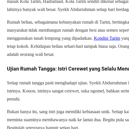
masuk Kota Tarim, Hadramaut. Kota Tarim sendiri dikenal sebagai
lahirnya banyak wali besar. Syekh Abdurrahman setiap hari berdaga
Rumah beliau, sebagaimana kebanyakan rumah di Tarim, bertingkat 
masyarakat tidak membangun rumah dengan besi atau semen seper
menggunakan tanah lempung yang dipadatkan.
Kondisi Tarim
yang
tetap kokoh. Kehidupan beliau sehari-hari tampak biasa saja. Ora
adalah seorang wali besar.
Ujian Rumah Tangga: Istri Cerewet yang Selalu Men
Setiap rumah tangga pasti menghadapi ujian. Syekh Abdurrahman 
istrinya. Konon, istrinya sangat cerewet, suka ngomel, bahkan ser
penuhi.
Bukan hanya itu, sang istri juga memiliki kebiasaan unik. Setiap k
meminta suaminya membawanya naik ke lantai dua. Begitu pula saa
Begitulah seterusnya hampir setiap hari.