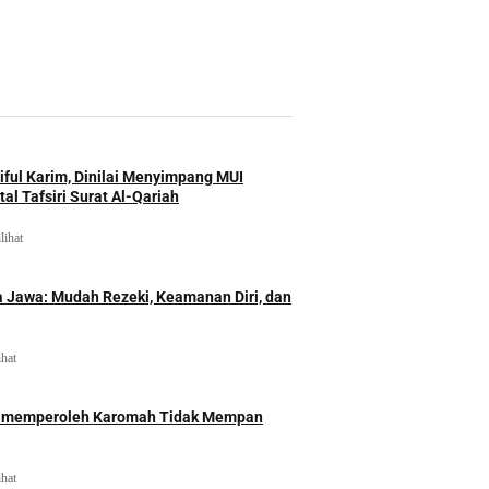
iful Karim, Dinilai Menyimpang MUI
al Tafsiri Surat Al-Qariah
lihat
 Jawa: Mudah Rezeki, Keamanan Diri, dan
ihat
id memperoleh Karomah Tidak Mempan
ihat