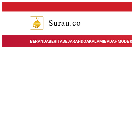
BERANDA
BERITA
SEJARAH
DOA
KALAM
IBADAH
MODE &