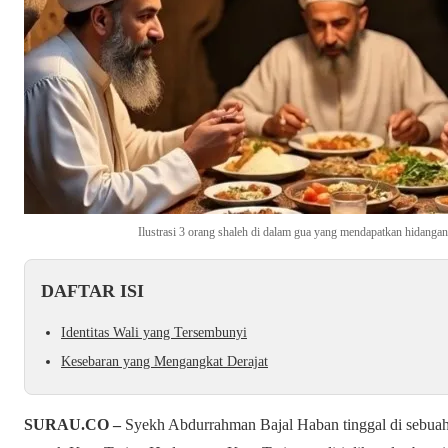
Ilustrasi 3 orang shaleh di dalam gua yang mendapatkan hidangan
DAFTAR ISI
Identitas Wali yang Tersembunyi
Kesebaran yang Mengangkat Derajat
SURAU.CO –
Syekh Abdurrahman Bajal Haban tinggal di sebuah 