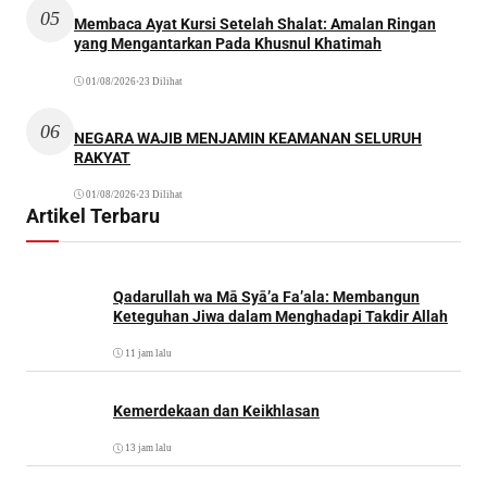
05
Membaca Ayat Kursi Setelah Shalat: Amalan Ringan
yang Mengantarkan Pada Khusnul Khatimah
01/08/2026
•
23 Dilihat
06
NEGARA WAJIB MENJAMIN KEAMANAN SELURUH
RAKYAT
01/08/2026
•
23 Dilihat
Artikel Terbaru
Qadarullah wa Mā Syā’a Fa’ala: Membangun
Keteguhan Jiwa dalam Menghadapi Takdir Allah
11 jam lalu
Kemerdekaan dan Keikhlasan
13 jam lalu