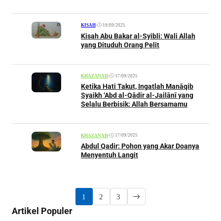
•
19/09/2025
KISAH
Kisah Abu Bakar al-Syibli: Wali Allah
yang Dituduh Orang Pelit
•
17/09/2025
KHAZANAH
Ketika Hati Takut, Ingatlah Manāqib
Syaikh ‘Abd al-Qādir al-Jailānī yang
Selalu Berbisik: Allah Bersamamu
•
17/09/2025
KHAZANAH
Abdul Qadir: Pohon yang Akar Doanya
Menyentuh Langit
1
2
3
Artikel Populer