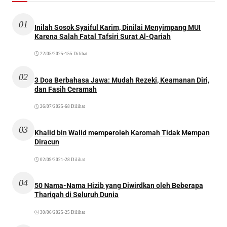
01
Inilah Sosok Syaiful Karim, Dinilai Menyimpang MUI
Karena Salah Fatal Tafsiri Surat Al-Qariah
22/05/2025
•
155 Dilihat
02
3 Doa Berbahasa Jawa: Mudah Rezeki, Keamanan Diri,
dan Fasih Ceramah
26/07/2025
•
68 Dilihat
03
Khalid bin Walid memperoleh Karomah Tidak Mempan
Diracun
02/09/2021
•
28 Dilihat
04
50 Nama-Nama Hizib yang Diwirdkan oleh Beberapa
Thariqah di Seluruh Dunia
30/06/2025
•
25 Dilihat