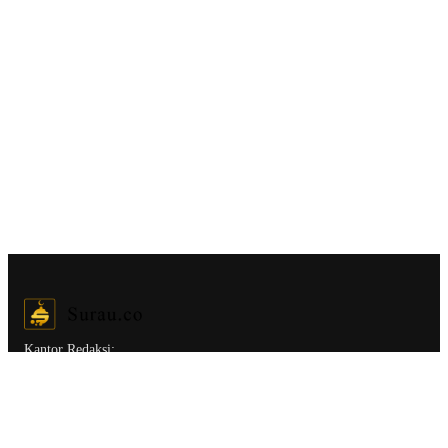
Kantor Redaksi:
Surau.co.
Jl. Tebet Barat Dalam II C No.14, RT.2/RW.3, Tebet Bar.,
Kec. Tebet, Kota Jakarta Selatan, Daerah Khusus Ibukota Jakarta
12810
Ruang Redaksi