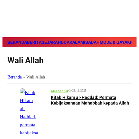
BERANDA
BERITA
SEJARAH
DOA
KALAM
IBADAH
MODE & GAYA
KHAZ
Wali Allah
Beranda
»
Wali Allah
•
29/11/2025
KHAZANAH
Kitab Hikam al-Haddad: Permata
Kebijaksanaan Mahabbah kepada Allah