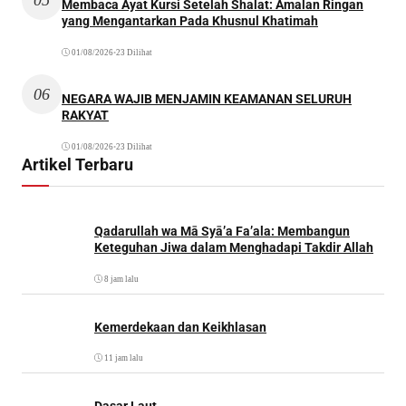
Membaca Ayat Kursi Setelah Shalat: Amalan Ringan
yang Mengantarkan Pada Khusnul Khatimah
01/08/2026
•
23 Dilihat
06
NEGARA WAJIB MENJAMIN KEAMANAN SELURUH
RAKYAT
01/08/2026
•
23 Dilihat
Artikel Terbaru
Qadarullah wa Mā Syā’a Fa’ala: Membangun
Keteguhan Jiwa dalam Menghadapi Takdir Allah
8 jam lalu
Kemerdekaan dan Keikhlasan
11 jam lalu
Dasar Laut