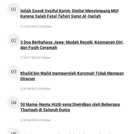
01
Inilah Sosok Syaiful Karim, Dinilai Menyimpang MUI
Karena Salah Fatal Tafsiri Surat Al-Qariah
22/05/2025
•
154 Dilihat
02
3 Doa Berbahasa Jawa: Mudah Rezeki, Keamanan Diri,
dan Fasih Ceramah
26/07/2025
•
67 Dilihat
03
Khalid bin Walid memperoleh Karomah Tidak Mempan
Diracun
02/09/2021
•
28 Dilihat
04
50 Nama-Nama Hizib yang Diwirdkan oleh Beberapa
Thariqah di Seluruh Dunia
30/06/2025
•
24 Dilihat
05