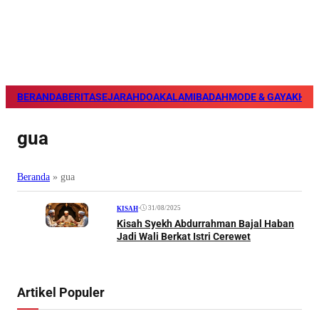
BERANDA
BERITA
SEJARAH
DOA
KALAM
IBADAH
MODE & GAYA
KHAZ
gua
Beranda
»
gua
•
31/08/2025
KISAH
Kisah Syekh Abdurrahman Bajal Haban
Jadi Wali Berkat Istri Cerewet
Artikel Populer