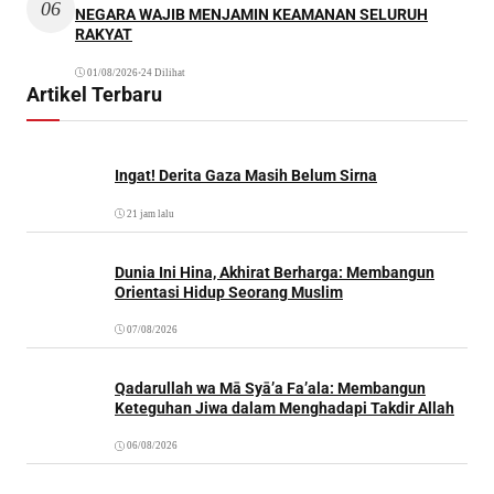
06
NEGARA WAJIB MENJAMIN KEAMANAN SELURUH
RAKYAT
01/08/2026
•
24 Dilihat
Artikel Terbaru
Ingat! Derita Gaza Masih Belum Sirna
21 jam lalu
Dunia Ini Hina, Akhirat Berharga: Membangun
Orientasi Hidup Seorang Muslim
07/08/2026
Qadarullah wa Mā Syā’a Fa’ala: Membangun
Keteguhan Jiwa dalam Menghadapi Takdir Allah
06/08/2026