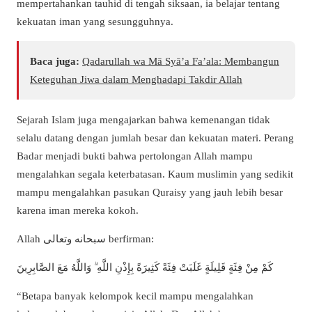
mempertahankan tauhid di tengah siksaan, ia belajar tentang
kekuatan iman yang sesungguhnya.
Baca juga:
Qadarullah wa Mā Syā’a Fa’ala: Membangun
Keteguhan Jiwa dalam Menghadapi Takdir Allah
Sejarah Islam juga mengajarkan bahwa kemenangan tidak
selalu datang dengan jumlah besar dan kekuatan materi. Perang
Badar menjadi bukti bahwa pertolongan Allah mampu
mengalahkan segala keterbatasan. Kaum muslimin yang sedikit
mampu mengalahkan pasukan Quraisy yang jauh lebih besar
karena iman mereka kokoh.
Allah سبحانه وتعالى berfirman:
كَمْ مِنْ فِئَةٍ قَلِيلَةٍ غَلَبَتْ فِئَةً كَثِيرَةً بِإِذْنِ اللَّهِ ۗ وَاللَّهُ مَعَ الصَّابِرِينَ
“Betapa banyak kelompok kecil mampu mengalahkan