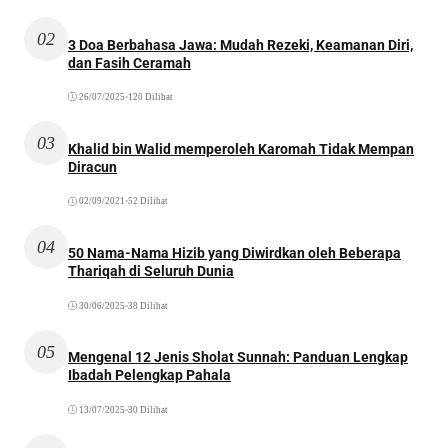
02
3 Doa Berbahasa Jawa: Mudah Rezeki, Keamanan Diri,
dan Fasih Ceramah
26/07/2025
•
120 Dilihat
03
Khalid bin Walid memperoleh Karomah Tidak Mempan
Diracun
02/09/2021
•
52 Dilihat
04
50 Nama-Nama Hizib yang Diwirdkan oleh Beberapa
Thariqah di Seluruh Dunia
30/06/2025
•
38 Dilihat
05
Mengenal 12 Jenis Sholat Sunnah: Panduan Lengkap
Ibadah Pelengkap Pahala
13/07/2025
•
30 Dilihat