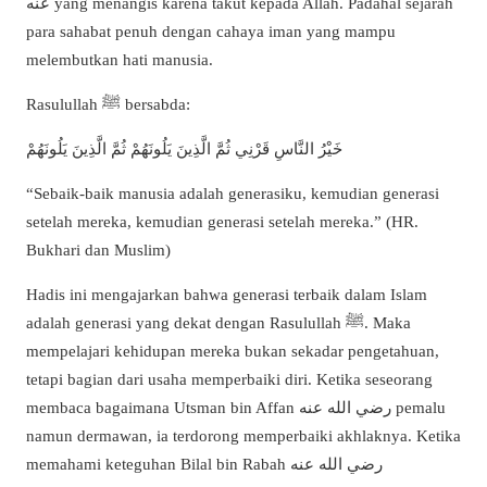
عنه yang menangis karena takut kepada Allah. Padahal sejarah
para sahabat penuh dengan cahaya iman yang mampu
melembutkan hati manusia.
Rasulullah ﷺ bersabda:
خَيْرُ النَّاسِ قَرْنِي ثُمَّ الَّذِينَ يَلُونَهُمْ ثُمَّ الَّذِينَ يَلُونَهُمْ
“Sebaik-baik manusia adalah generasiku, kemudian generasi
setelah mereka, kemudian generasi setelah mereka.” (HR.
Bukhari dan Muslim)
Hadis ini mengajarkan bahwa generasi terbaik dalam Islam
adalah generasi yang dekat dengan Rasulullah ﷺ. Maka
mempelajari kehidupan mereka bukan sekadar pengetahuan,
tetapi bagian dari usaha memperbaiki diri. Ketika seseorang
membaca bagaimana Utsman bin Affan رضي الله عنه pemalu
namun dermawan, ia terdorong memperbaiki akhlaknya. Ketika
memahami keteguhan Bilal bin Rabah رضي الله عنه