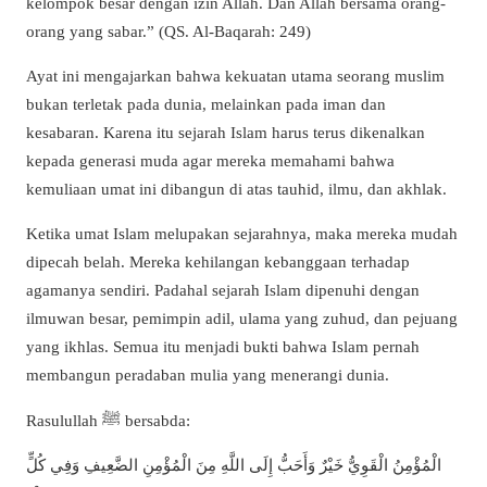
kelompok besar dengan izin Allah. Dan Allah bersama orang-
orang yang sabar.” (QS. Al-Baqarah: 249)
Ayat ini mengajarkan bahwa kekuatan utama seorang muslim
bukan terletak pada dunia, melainkan pada iman dan
kesabaran. Karena itu sejarah Islam harus terus dikenalkan
kepada generasi muda agar mereka memahami bahwa
kemuliaan umat ini dibangun di atas tauhid, ilmu, dan akhlak.
Ketika umat Islam melupakan sejarahnya, maka mereka mudah
dipecah belah. Mereka kehilangan kebanggaan terhadap
agamanya sendiri. Padahal sejarah Islam dipenuhi dengan
ilmuwan besar, pemimpin adil, ulama yang zuhud, dan pejuang
yang ikhlas. Semua itu menjadi bukti bahwa Islam pernah
membangun peradaban mulia yang menerangi dunia.
Rasulullah ﷺ bersabda:
الْمُؤْمِنُ الْقَوِيُّ خَيْرٌ وَأَحَبُّ إِلَى اللَّهِ مِنَ الْمُؤْمِنِ الضَّعِيفِ وَفِي كُلٍّ