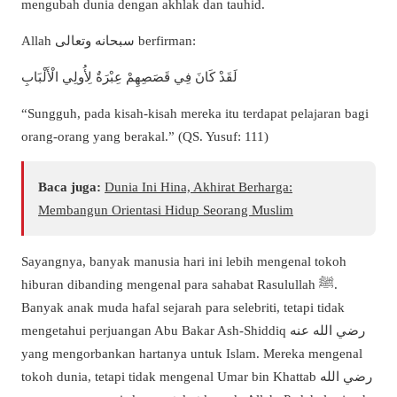
mengubah dunia dengan akhlak dan tauhid.
Allah سبحانه وتعالى berfirman:
لَقَدْ كَانَ فِي قَصَصِهِمْ عِبْرَةٌ لِأُولِي الْأَلْبَابِ
“Sungguh, pada kisah-kisah mereka itu terdapat pelajaran bagi
orang-orang yang berakal.” (QS. Yusuf: 111)
Baca juga:
Dunia Ini Hina, Akhirat Berharga:
Membangun Orientasi Hidup Seorang Muslim
Sayangnya, banyak manusia hari ini lebih mengenal tokoh
hiburan dibanding mengenal para sahabat Rasulullah ﷺ.
Banyak anak muda hafal sejarah para selebriti, tetapi tidak
mengetahui perjuangan Abu Bakar Ash-Shiddiq رضي الله عنه
yang mengorbankan hartanya untuk Islam. Mereka mengenal
tokoh dunia, tetapi tidak mengenal Umar bin Khattab رضي الله