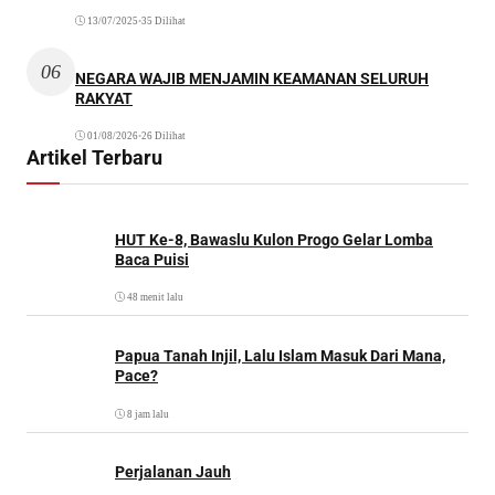
13/07/2025
•
35 Dilihat
06
NEGARA WAJIB MENJAMIN KEAMANAN SELURUH
RAKYAT
01/08/2026
•
26 Dilihat
Artikel Terbaru
HUT Ke-8, Bawaslu Kulon Progo Gelar Lomba
Baca Puisi
48 menit lalu
Papua Tanah Injil, Lalu Islam Masuk Dari Mana,
Pace?
8 jam lalu
Perjalanan Jauh