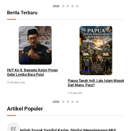
Berita Terbaru
P
Berita
HUT Ke-8, Bawaslu Kulon Progo
Opinion
Gelar Lomba Baca Puisi
Papua Tanah Injil, Lalu Islam Masuk
48 menit lalu
Dari Mana, Pace?
8 jam lalu
Artikel Populer
01
Inilah Sosok Syaiful Karim, Dinilai Menyimpang MUI