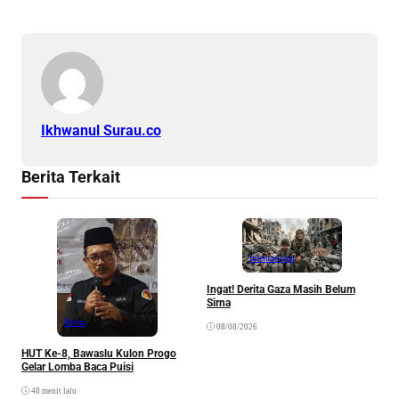
Ikhwanul Surau.co
Berita Terkait
Internasional
Ingat! Derita Gaza Masih Belum
B
Sirna
T
Berita
08/08/2026
HUT Ke-8, Bawaslu Kulon Progo
Gelar Lomba Baca Puisi
48 menit lalu