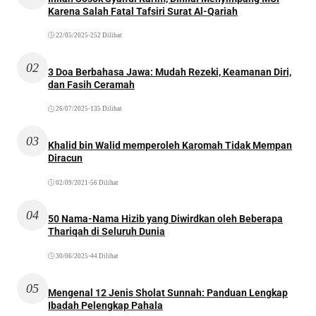
Karena Salah Fatal Tafsiri Surat Al-Qariah
22/05/2025
•
252 Dilihat
02
3 Doa Berbahasa Jawa: Mudah Rezeki, Keamanan Diri,
dan Fasih Ceramah
26/07/2025
•
135 Dilihat
03
Khalid bin Walid memperoleh Karomah Tidak Mempan
Diracun
02/09/2021
•
56 Dilihat
04
50 Nama-Nama Hizib yang Diwirdkan oleh Beberapa
Thariqah di Seluruh Dunia
30/06/2025
•
44 Dilihat
05
Mengenal 12 Jenis Sholat Sunnah: Panduan Lengkap
Ibadah Pelengkap Pahala