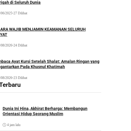
iqah di Seluruh Dunia
/06/2025
•
27 Dilihat
ARA WAJIB MENJAMIN KEAMANAN SELURUH
YAT
/08/2026
•
24 Dilihat
baca Ayat Kursi Setelah Shalat: Amalan Ringan yang
gantarkan Pada Khusnul Khatimah
/08/2026
•
23 Dilihat
 Terbaru
Dunia Ini Hina, Akhirat Berharga: Membangun
Orientasi Hidup Seorang Muslim
4 jam lalu