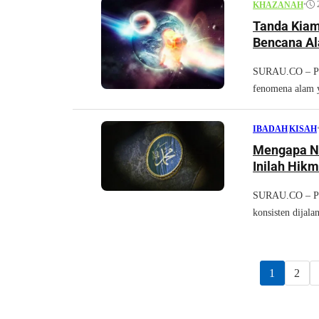
•
KHAZANAH
Tanda Kia
Bencana Al
SURAU.CO – Per
fenomena alam y
IBADAH
|
KISAH
Mengapa N
Inilah Hik
SURAU.CO – Pua
konsisten dijala
1
2