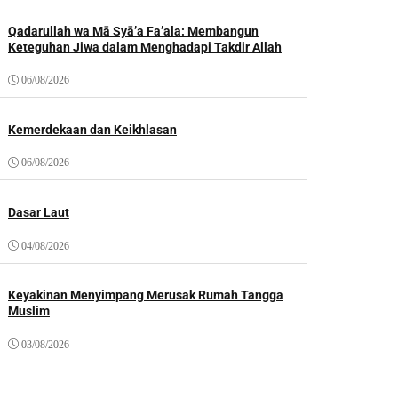
Qadarullah wa Mā Syā’a Fa’ala: Membangun
Keteguhan Jiwa dalam Menghadapi Takdir Allah
06/08/2026
Kemerdekaan dan Keikhlasan
06/08/2026
Dasar Laut
04/08/2026
Keyakinan Menyimpang Merusak Rumah Tangga
Muslim
03/08/2026