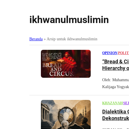
ikhwanulmuslimin
Beranda
»
Arsip untuk ikhwanulmuslimin
OPINION
|
POLIT
“Bread & Ci
Hierarchy o
Oleh: Muhammad
Kalijaga Yogya
KHAZANAH
|
SE
Dialektika
Dekonstruk