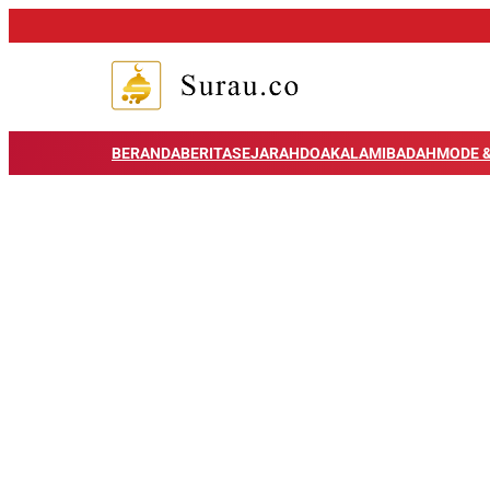
BERANDA
BERITA
SEJARAH
DOA
KALAM
IBADAH
MODE &