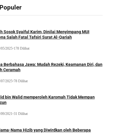
 Populer
ah Sosok Syaiful Karim, Dinilai Menyimpang MUI
na Salah Fatal Tafsiri Surat Al-Qariah
/05/2025
•
178 Dilihat
oa Berbahasa Jawa: Mudah Rezeki, Keamanan Diri, dan
ih Ceramah
/07/2025
•
78 Dilihat
lid bin Walid memperoleh Karomah Tidak Mempan
acun
/09/2021
•
31 Dilihat
Nama-Nama Hizib yang Diwirdkan oleh Beberapa