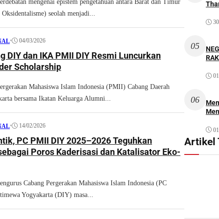
debatan mengenai epistem pengetahuan antara Barat dan Timur
Thar
 Oksidentalisme) seolah menjadi...
30
•
04/03/2026
NAL
05
NEG
g DIY dan IKA PMII DIY Resmi Luncurkan
RAK
der Scholarship
01
gerakan Mahasiswa Islam Indonesia (PMII) Cabang Daerah
arta bersama Ikatan Keluarga Alumni...
06
Mem
Men
•
14/02/2026
NAL
01
ntik, PC PMII DIY 2025–2026 Teguhkan
Artikel
bagai Poros Kaderisasi dan Katalisator Eko-
gurus Cabang Pergerakan Mahasiswa Islam Indonesia (PC
timewa Yogyakarta (DIY) masa...