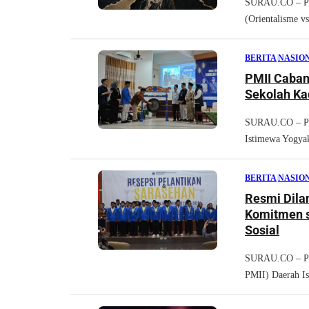
SURAU.CO – Per
(Orientalisme vs
BERITA
|
NASIO
PMII Caban
Sekolah Ka
SURAU.CO – Per
Istimewa Yogyak
BERITA
|
NASIO
Resmi Dila
Komitmen se
Sosial
SURAU.CO – Pen
PMII) Daerah Is