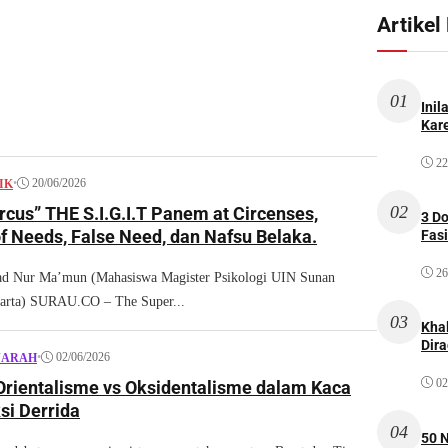
Artikel
01
Inil
Kare
22
•
20/06/2026
IK
02
rcus” THE S.I.G.I.T Panem at Circenses,
3 D
f Needs, False Need, dan Nafsu Belaka.
Fas
26
 Nur Ma’mun (Mahasiswa Magister Psikologi UIN Sunan
karta) SURAU.CO – The Super...
03
Kha
Dir
•
02/06/2026
JARAH
02
 Orientalisme vs Oksidentalisme dalam Kaca
si Derrida
04
50 