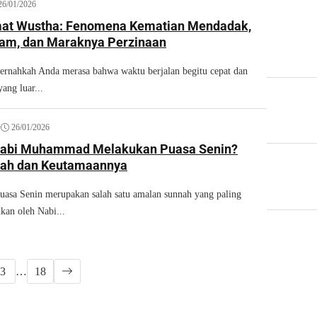
26/01/2026
mat Wustha: Fenomena Kematian Mendadak,
am, dan Maraknya Perzinaan
nahkah Anda merasa bahwa waktu berjalan begitu cepat dan
ang luar...
•
26/01/2026
abi Muhammad Melakukan Puasa Senin?
mah dan Keutamaannya
sa Senin merupakan salah satu amalan sunnah yang paling
nkan oleh Nabi...
3
…
18