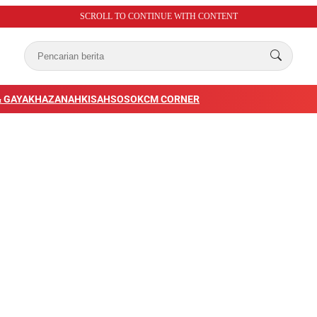
SCROLL TO CONTINUE WITH CONTENT
 GAYA
KHAZANAH
KISAH
SOSOK
CM CORNER